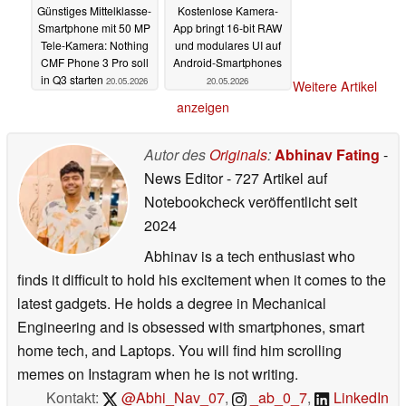
Günstiges Mittelklasse-
Kostenlose Kamera-
Smartphone mit 50 MP
App bringt 16-bit RAW
Tele-Kamera: Nothing
und modulares UI auf
CMF Phone 3 Pro soll
Android-Smartphones
in Q3 starten
20.05.2026
20.05.2026
Weitere Artikel
anzeigen
Autor des
Originals
:
Abhinav Fating
-
News Editor
- 727 Artikel auf
Notebookcheck veröffentlicht
seit
2024
Abhinav is a tech enthusiast who
finds it difficult to hold his excitement when it comes to the
latest gadgets. He holds a degree in Mechanical
Engineering and is obsessed with smartphones, smart
home tech, and Laptops. You will find him scrolling
memes on Instagram when he is not writing.
Kontakt:
@Abhi_Nav_07
,
_ab_0_7
,
LinkedIn