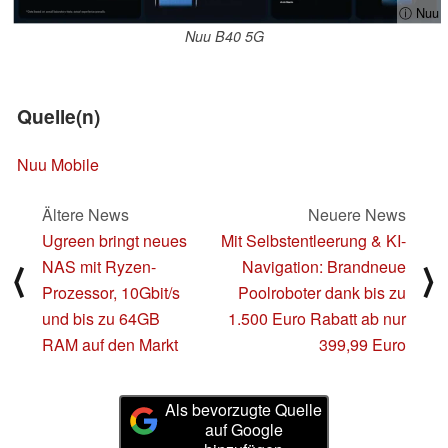
ⓘ Nuu
Nuu B40 5G
Quelle(n)
Nuu Mobile
Ältere News
Neuere News
Ugreen bringt neues
Mit Selbstentleerung & KI-
NAS mit Ryzen-
Navigation: Brandneue
⟨
⟩
Prozessor, 10Gbit/s
Poolroboter dank bis zu
und bis zu 64GB
1.500 Euro Rabatt ab nur
RAM auf den Markt
399,99 Euro
Als bevorzugte Quelle
auf Google