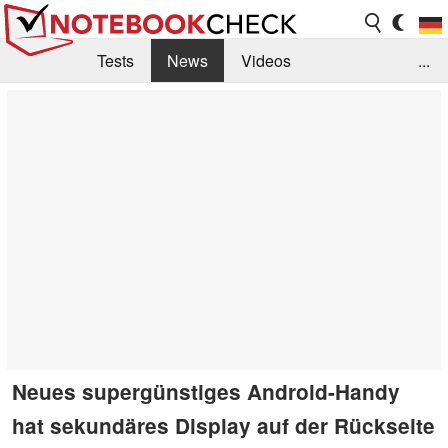
Tests
News
Videos
...
Benchmarks & Tech
Externe Tests
Kaufberatung
Deals
Suche
Jobs
Forum
Neues supergünstiges Android-Handy
hat sekundäres Display auf der Rückseite