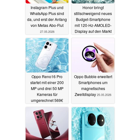
Instagram Plus und
Honor bringt
WhatsApp Plus sind
stillschweigend neues
da, und erst der Anfang
Budget-Smartphone
von Metas Abo-Flut
mit 120-Hz-AMOLED-
Display auf den Markt
27.05.2026
26.05.2026
Oppo Reno16 Pro
Oppo Bubble erweitert
startet mit einer 200
Smartphones um
MP und drei 50 MP
magnetisches
Kameras für
Zweitdisplay
25.05.2026
umgerechnet 569€
25.05.2026