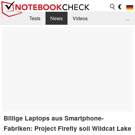
Tests
News
Videos
...
Benchmarks & Tech
Externe Tests
Kaufberatung
Deals
Suche
Jobs
Forum
Billige Laptops aus Smartphone-
Fabriken: Project Firefly soll Wildcat Lake