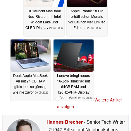
HP launcht MacBook
Apple iPhone 18 Pro
Neo-Rivalen mit Intel
erhält schon Monate
Wildcat Lake und
vor Launch vier Limited
OLED-Display
Editions
21.05.2026
20.05.2026
Deal: Apple MacBook
Lenovo bringt neues
Air mit 24 GB RAM
16-Zoll-ThinkPad mit
gibts jetzt so günstig
64GB RAM und
wie nie zuvor
120Hz-VRR-Display
20.05.2026
auf den Markt
20.05.2026
Weitere Artikel
anzeigen
Hannes Brecher
- Senior Tech Writer
- 21947 Artikel auf Notebookcheck