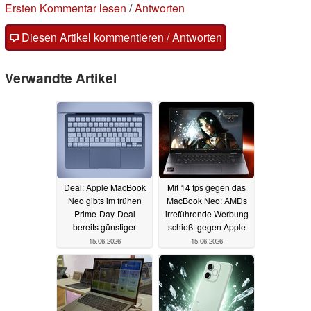
Ersten Kommentar lesen
/
Antworten
Diesen Artikel kommentieren / Antworten
Verwandte Artikel
Deal: Apple MacBook
Mit 14 fps gegen das
Neo gibts im frühen
MacBook Neo: AMDs
Prime-Day-Deal
irreführende Werbung
bereits günstiger
schießt gegen Apple
15.06.2026
15.06.2026