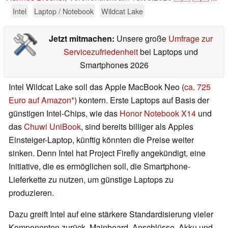
Intel
Laptop / Notebook
Wildcat Lake
Jetzt mitmachen:
Unsere große
Umfrage zur
Servicezufriedenheit
bei Laptops und
Smartphones 2026
Intel Wildcat Lake soll das Apple MacBook Neo (
ca. 725
Euro auf Amazon
) kontern. Erste Laptops auf Basis der
günstigen Intel-Chips, wie das
Honor Notebook X14
und
das
Chuwi UniBook
, sind bereits billiger als Apples
Einsteiger-Laptop, künftig könnten die Preise weiter
sinken. Denn Intel hat Project Firefly angekündigt, eine
Initiative, die es ermöglichen soll, die Smartphone-
Lieferkette zu nutzen, um günstige Laptops zu
produzieren.
Dazu greift Intel auf eine stärkere Standardisierung vieler
Komponenten zurück. Mainboard, Anschlüsse, Akku und