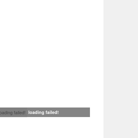
loading failed!
loading failed!