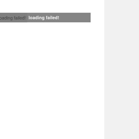
loading failed!
loading failed!