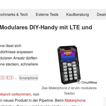
nchmarks & Tech
Externe Tests
Kaufberatung
Deal
 Modulares DIY-Handy mit LTE und
e lässt sich
edürfnisse anpassen
odularen Ansatz dürften
zene stecken, schnellere
🇸
🇪🇸
...
Smartphone
ⓘ CircuitMess
Das Makerphone 2 ist ein modulares
Telefon
ekannt vorkommen
, nun
in neues Produkt in der Pipeline. Beim
Makerphone