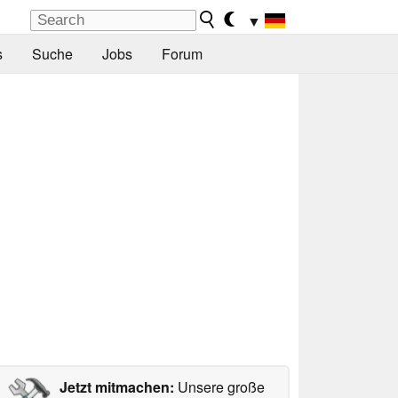
▼
s
Suche
Jobs
Forum
Jetzt mitmachen:
Unsere große