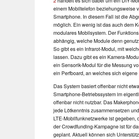
2
handelt es sich dabei um ein DIY-Mobi
einem Mobiltelefon beziehungsweise v
Smartphone. In diesem Fall ist die Abg
möglich. Ein wenig ist das auch dem K
modulares Mobilsystem. Der Funktions
abhängig, welche Module denn genutzt
So gibt es ein Infrarot-Modul, mit wel
lassen. Dazu gibt es ein Kamera-Modul
ein Sensorik-Modul für die Messung vo
ein Perfboard, an welches sich eigene
Das System basiert offenbar nicht et
Smartphone-Betriebssystem im eigentli
offenbar nicht nutzbar. Das Makerphon
jede Lötkenntnis zusammensetzen und
LTE-Mobilfunknetzwerke ist gegeben, da
der Crowdfunding-Kampagne ist für das
geplant. Aktuell können sich Unterstüt