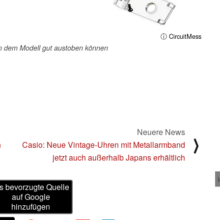
ⓘ CircuitMess
an dem Modell gut austoben können
Neuere News
⟩
n
Casio: Neue Vintage-Uhren mit Metallarmband
jetzt auch außerhalb Japans erhältlich
s bevorzugte Quelle
auf Google
hinzufügen