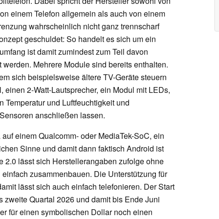
ltelefon. Dabei spricht der Hersteller sowohl von
on einem Telefon allgemein als auch von einem
renzung wahrscheinlich nicht ganz trennscharf
onzept geschuldet: So handelt es sich um ein
umfang ist damit zumindest zum Teil davon
 werden. Mehrere Module sind bereits enthalten.
chem sich beispielsweise ältere TV-Geräte steuern
, einen 2-Watt-Lautsprecher, ein Modul mit LEDs,
n Temperatur und Luftfeuchtigkeit und
 Sensoren anschließen lassen.
wa auf einem Qualcomm- oder MediaTek-SoC, ein
chen Sinne und damit dann faktisch Android ist
e 2.0 lässt sich Herstellerangaben zufolge ohne
 einfach zusammenbauen. Die Unterstützung für
mit lässt sich auch einfach telefonieren. Der Start
 zweite Quartal 2026 und damit bis Ende Juni
zer für einen symbolischen Dollar noch einen