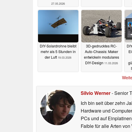
27.05.2026
DIY-Solardrohne bleibt
3D-gedrucktes RC-
DIY
mehr als 5 Stunden in
Auto-Chassis: Maker
El
der Luft
entwickeln modulares
19.03.2026
DIY-Design
gü
11.03.2026
Weite
Silvio Werner
- Senior 
Ich bin seit über zehn J
Hardware und ComputerBa
PCs und auf Einplatinen
Faible für alle Arten vo