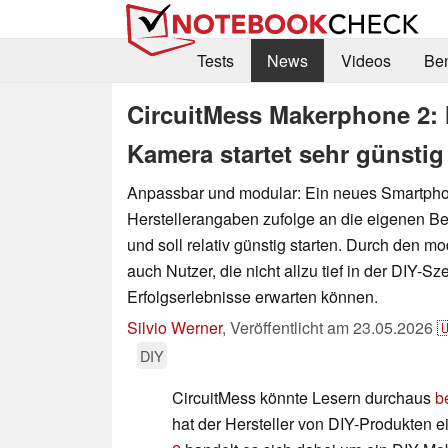
Tests
News
Videos
Be
CircuitMess Makerphone 2:
Kamera startet sehr günstig
Anpassbar und modular: Ein neues Smartphon
Herstellerangaben zufolge an die eigenen B
und soll relativ günstig starten. Durch den m
auch Nutzer, die nicht allzu tief in der DIY-S
Erfolgserlebnisse erwarten können.
Silvio Werner
,
Veröffentlicht am
23.05.2026

DIY
CircuitMess könnte Lesern durchaus
b
hat der Hersteller von DIY-Produkten e