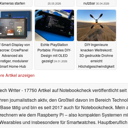
Kameras starten
nutzbar
25.05.2026
30.04.2026
25.05.2026
-Smart-Display von
Echte PlayStation
DIY-Ingenieure
ecrow: CrowPanel
Portable: Finales DIY-
knacken Weltrekord:
Advanced als
Design mit OLED
3D-gedruckte Drohne
nstiger, modularer
gezeigt
erreicht
24.01.2026
Smart Home-Hub
Höchstgeschwindigkeit
von 657 km/h
22.02.2026
17.01.2026
re Artikel anzeigen
Tech Writer
- 17750 Artikel auf Notebookcheck veröffentlicht
seit
ahren journalistisch aktiv, den Großteil davon im Bereich Techn
se tätig und bin es seit 2017 auch für Notebookcheck. Mein ak
rechnern wie dem Raspberry Pi – also kompakten Systemen mit
n Wearables und insbesondere für Smartwatches. Hauptberuflich