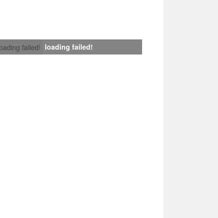
loading failed!
loading failed!