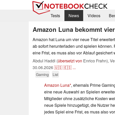
Tests
News
Videos
Be
Amazon Luna bekommt vier 
Amazon hat Luna um vier neue Titel erweitert
ab sofort herunterladen und spielen können. F
eine Frist, es muss also vor Ablauf gesichert
Abdul Haddi (
übersetzt von
Enrico Frahn),
Ve
30.06.2026
🇺🇸
🇪🇸
...
Gaming
List
Amazon Luna
, ehemals Prime Gaming
eine neue Auswahl an Spielen erweiter
Mitglieder ohne zusätzliche Kosten wei
neue Spiele hinzugefügt, die Nutzer he
jedes Spiel eine Frist, es muss also vo