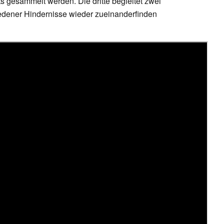
s gesammelt werden. Die dritte begleitet zwei
hiedener Hindernisse wieder zueinanderfinden