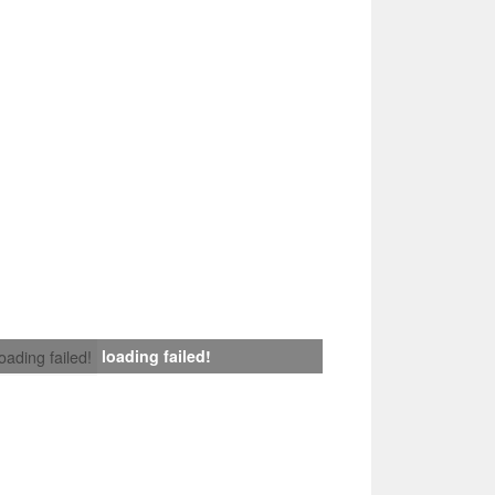
loading failed!
loading failed!