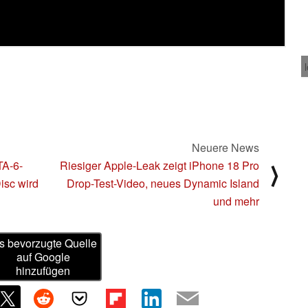
Neuere News
TA-6-
Riesiger Apple-Leak zeigt iPhone 18 Pro
⟩
isc wird
Drop-Test-Video, neues Dynamic Island
und mehr
s bevorzugte Quelle
auf Google
hinzufügen