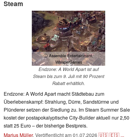
Steam
ⓘ Assemble Entertainment,
WhisperGames
Endzone: A World Apart ist auf
Steam bis zum 9. Juli mit 90 Prozent
Rabatt erhältlich.
Endzone: A World Apart macht Städtebau zum
Überlebenskampf: Strahlung, Dürre, Sandstürme und
Plünderer setzen der Siedlung zu. Im Steam Summer Sale
kostet der postapokalyptische City-Builder aktuell nur 2,50
statt 25 Euro – der bisherige Bestpreis.
Marius Müller
,
Veröffentlicht am
01.07.2026
🇺🇸
🇪🇸
...