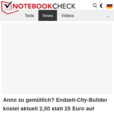
Tests
News
Videos
...
Benchmarks & Tech
Externe Tests
Kaufberatung
Deals
Suche
Jobs
Forum
Anno zu gemütlich? Endzeit-City-Builder
kostet aktuell 2,50 statt 25 Euro auf