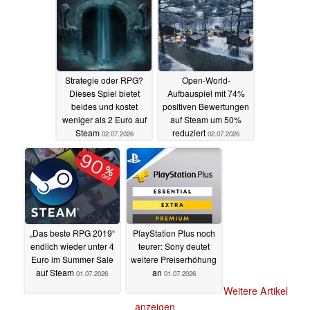
Strategie oder RPG?
Open-World-
Dieses Spiel bietet
Aufbauspiel mit 74%
beides und kostet
positiven Bewertungen
weniger als 2 Euro auf
auf Steam um 50%
Steam
reduziert
02.07.2026
02.07.2026
„Das beste RPG 2019“
PlayStation Plus noch
endlich wieder unter 4
teurer: Sony deutet
Euro im Summer Sale
weitere Preiserhöhung
auf Steam
an
01.07.2026
01.07.2026
Weitere Artikel
anzeigen