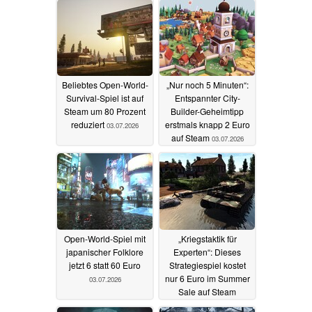
Beliebtes Open-World-
„Nur noch 5 Minuten“:
Survival-Spiel ist auf
Entspannter City-
Steam um 80 Prozent
Builder-Geheimtipp
reduziert
erstmals knapp 2 Euro
03.07.2026
auf Steam
03.07.2026
Open-World-Spiel mit
„Kriegstaktik für
japanischer Folklore
Experten“: Dieses
jetzt 6 statt 60 Euro
Strategiespiel kostet
nur 6 Euro im Summer
03.07.2026
Sale auf Steam
02.07.2026