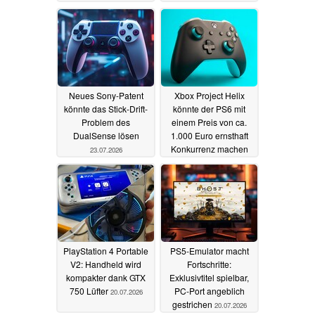
Neues Sony-Patent
Xbox Project Helix
könnte das Stick-Drift-
könnte der PS6 mit
Problem des
einem Preis von ca.
DualSense lösen
1.000 Euro ernsthaft
Konkurrenz machen
23.07.2026
22.07.2026
PlayStation 4 Portable
PS5-Emulator macht
V2: Handheld wird
Fortschritte:
kompakter dank GTX
Exklusivtitel spielbar,
750 Lüfter
PC-Port angeblich
20.07.2026
gestrichen
20.07.2026