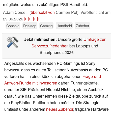
möglicherweise ein zukünftiges PS6-Handheld.
Adam Corsetti (
übersetzt von
Carmen Pol),
Veröffentlicht am
29.06.2026
🇺🇸
🇪🇸
...
Console
Desktop
Gaming
Handheld
Zubehör
Jetzt mitmachen:
Unsere große
Umfrage zur
Servicezufriedenheit
bei Laptops und
Smartphones 2026
Angesichts des wachsenden PC-Gamings ist Sony
bewusst, dass es einen Teil seiner Nutzerbasis an den PC
verloren hat. In einer kürzlich abgehaltenen
Frage-und-
Antwort-Runde mit Investoren
gaben Führungskräfte,
darunter SIE-Präsident Hideaki Nishino, einen Ausblick
darauf, wie das Unternehmen diese Zielgruppe zurück auf
die PlayStation-Plattform holen möchte. Die Strategie
umfasst unter anderem
neues Zubehör
, tragbare Hardware