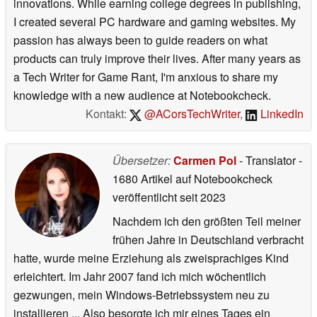
innovations. While earning college degrees in publishing,
I created several PC hardware and gaming websites. My
passion has always been to guide readers on what
products can truly improve their lives. After many years as
a Tech Writer for Game Rant, I'm anxious to share my
knowledge with a new audience at Notebookcheck.
Kontakt:
@ACorsTechWriter
,
LinkedIn
Übersetzer:
Carmen Pol
- Translator
-
1680 Artikel auf Notebookcheck
veröffentlicht
seit 2023
Nachdem ich den größten Teil meiner
frühen Jahre in Deutschland verbracht
hatte, wurde meine Erziehung als zweisprachiges Kind
erleichtert. Im Jahr 2007 fand ich mich wöchentlich
gezwungen, mein Windows-Betriebssystem neu zu
installieren ... Also besorgte ich mir eines Tages ein