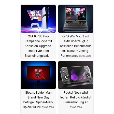
GTA 6 PS5 Pro-
GPD Win Max 3 mit
Kampagne lockt mit
AMD überzeugt in
Konsolen-Upgrade-
offiziellen Benchmarks
Rabatt vor dem
mit starker Gaming-
Erscheinungsdatum
Performance
05.08.2026
06.08.2026
Steam: Spider-Man
Pocket Nova wird
Brand New Day
teurer: Retroid kündigt
beflügelt Spider-Man-
Preiserhöhung an
Spiele für PC
03.08.2026
03.08.2026