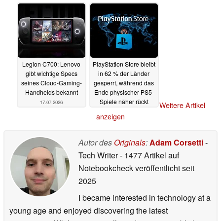
Legion C700: Lenovo
PlayStation Store bleibt
gibt wichtige Specs
in 62 % der Länder
seines Cloud-Gaming-
gesperrt, während das
Handhelds bekannt
Ende physischer PS5-
Spiele näher rückt
17.07.2026
Weitere Artikel
15.07.2026
anzeigen
Autor des
Originals
:
Adam Corsetti
-
Tech Writer
- 1477 Artikel auf
Notebookcheck veröffentlicht
seit
2025
I became interested in technology at a
young age and enjoyed discovering the latest