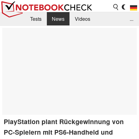
Tests
News
Videos
...
Benchmarks & Tech
Externe Tests
Kaufberatung
Deals
Suche
Jobs
Forum
PlayStation plant Rückgewinnung von
PC-Spielern mit PS6-Handheld und