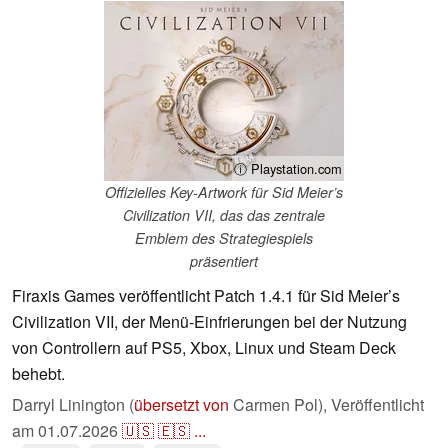
ⓘ Playstation.com
Offizielles Key-Artwork für Sid Meier’s
Civilization VII, das das zentrale
Emblem des Strategiespiels
präsentiert
Firaxis Games veröffentlicht Patch 1.4.1 für Sid Meier’s
Civilization VII, der Menü-Einfrierungen bei der Nutzung
von Controllern auf PS5, Xbox, Linux und Steam Deck
behebt.
Darryl Linington (
übersetzt von
Carmen Pol),
Veröffentlicht
am
01.07.2026
🇺🇸
🇪🇸
...