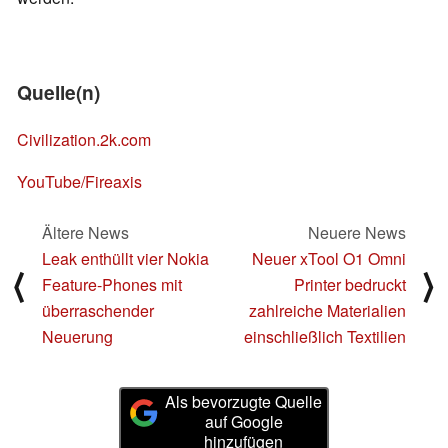
Quelle(n)
Civilization.2k.com
YouTube/Fireaxis
Ältere News
Neuere News
Leak enthüllt vier Nokia
Neuer xTool O1 Omni
⟨
⟩
Feature-Phones mit
Printer bedruckt
überraschender
zahlreiche Materialien
Neuerung
einschließlich Textilien
Als bevorzugte Quelle
auf Google
hinzufügen