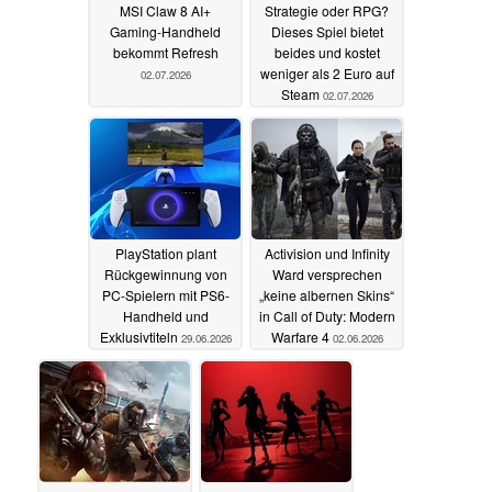
MSI Claw 8 AI+
Strategie oder RPG?
Gaming-Handheld
Dieses Spiel bietet
bekommt Refresh
beides und kostet
weniger als 2 Euro auf
02.07.2026
Steam
02.07.2026
PlayStation plant
Activision und Infinity
Rückgewinnung von
Ward versprechen
PC-Spielern mit PS6-
„keine albernen Skins“
Handheld und
in Call of Duty: Modern
Exklusivtiteln
Warfare 4
29.06.2026
02.06.2026