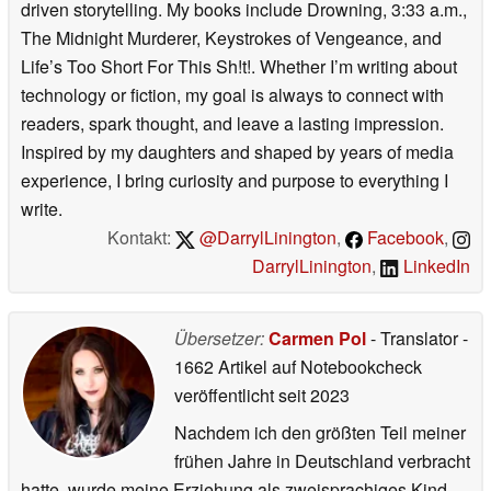
driven storytelling. My books include Drowning, 3:33 a.m.,
The Midnight Murderer, Keystrokes of Vengeance, and
Life’s Too Short For This Sh!t!. Whether I’m writing about
technology or fiction, my goal is always to connect with
readers, spark thought, and leave a lasting impression.
Inspired by my daughters and shaped by years of media
experience, I bring curiosity and purpose to everything I
write.
Kontakt:
@DarrylLinington
,
Facebook
,
DarrylLinington
,
LinkedIn
Übersetzer:
Carmen Pol
- Translator
-
1662 Artikel auf Notebookcheck
veröffentlicht
seit 2023
Nachdem ich den größten Teil meiner
frühen Jahre in Deutschland verbracht
hatte, wurde meine Erziehung als zweisprachiges Kind