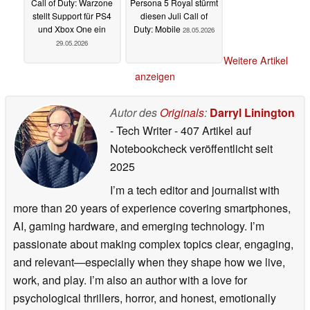
Call of Duty: Warzone
Persona 5 Royal stürmt
stellt Support für PS4
diesen Juli Call of
und Xbox One ein
Duty: Mobile
28.05.2026
29.05.2026
Weitere Artikel
anzeigen
Autor des
Originals
:
Darryl Linington
- Tech Writer
- 407 Artikel auf
Notebookcheck veröffentlicht
seit
2025
I’m a tech editor and journalist with
more than 20 years of experience covering smartphones,
AI, gaming hardware, and emerging technology. I’m
passionate about making complex topics clear, engaging,
and relevant—especially when they shape how we live,
work, and play. I’m also an author with a love for
psychological thrillers, horror, and honest, emotionally