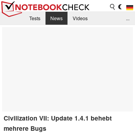
Tests
News
Videos
...
Benchmarks & Tech
Externe Tests
Kaufberatung
Deals
Suche
Jobs
Forum
Civilization VII: Update 1.4.1 behebt
mehrere Bugs