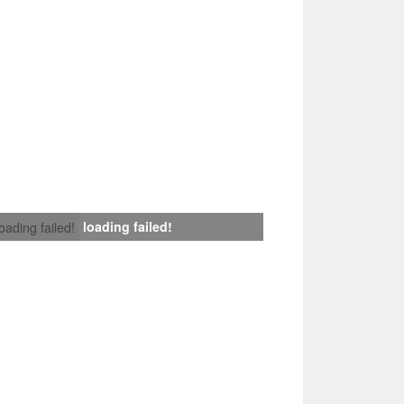
loading failed!
loading failed!