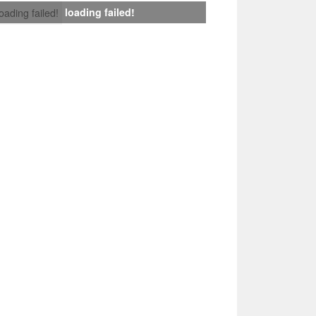
loading failed!
loading failed!