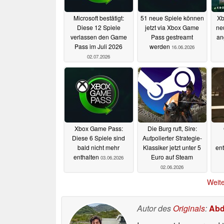
Microsoft bestätigt:
51 neue Spiele können
Xb
Diese 12 Spiele
jetzt via Xbox Game
ne
verlassen den Game
Pass gestreamt
an
Pass im Juli 2026
werden
16.06.2026
02.07.2026
Xbox Game Pass:
Die Burg ruft, Sire:
Diese 6 Spiele sind
Aufpolierter Strategie-
bald nicht mehr
Klassiker jetzt unter 5
en
enthalten
Euro auf Steam
03.06.2026
02.06.2026
Weite
Autor des
Originals
:
Abd