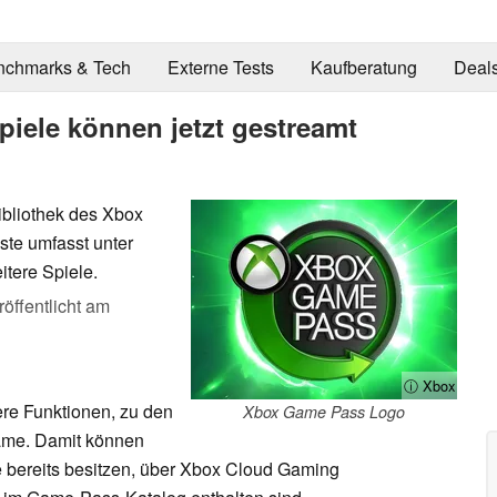
nchmarks & Tech
Externe Tests
Kaufberatung
Deal
iele können jetzt gestreamt
ibliothek des Xbox
ste umfasst unter
itere Spiele.
röffentlicht am
ⓘ Xbox
re Funktionen, zu den
Xbox Game Pass Logo
ame. Damit können
ie bereits besitzen, über Xbox Cloud Gaming