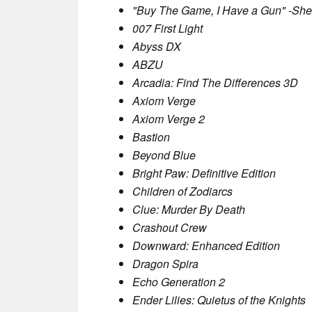
"Buy The Game, I Have a Gun" -Sh
007 First Light
Abyss DX
ABZU
Arcadia: Find The Differences 3D
Axiom Verge
Axiom Verge 2
Bastion
Beyond Blue
Bright Paw: Definitive Edition
Children of Zodiarcs
Clue: Murder By Death
Crashout Crew
Downward: Enhanced Edition
Dragon Spira
Echo Generation 2
Ender Lilies: Quietus of the Knights