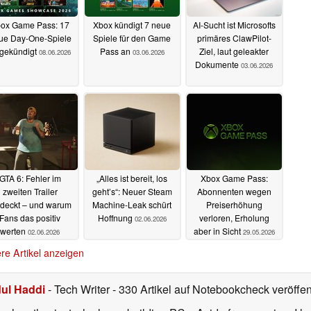
ox Game Pass: 17
Xbox kündigt 7 neue
AI-Sucht ist Microsofts
ue Day-One-Spiele
Spiele für den Game
primäres ClawPilot-
gekündigt
Pass an
Ziel, laut geleakter
08.06.2026
03.06.2026
Dokumente
03.06.2026
GTA 6: Fehler im
„Alles ist bereit, los
Xbox Game Pass:
zweiten Trailer
geht’s“: Neuer Steam
Abonnenten wegen
tdeckt – und warum
Machine-Leak schürt
Preiserhöhung
Fans das positiv
Hoffnung
verloren, Erholung
02.06.2026
werten
aber in Sicht
02.06.2026
29.05.2026
re Artikel anzeigen
ul Haddi
- Tech Writer
- 330 Artikel auf Notebookcheck veröffen