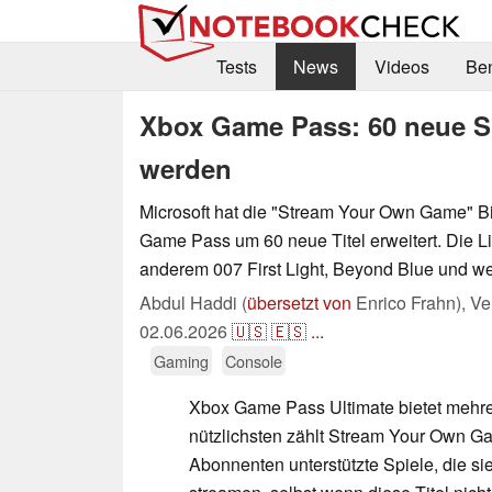
Tests
News
Videos
Be
Xbox Game Pass: 60 neue Sp
werden
Microsoft hat die "Stream Your Own Game" B
Game Pass um 60 neue Titel erweitert. Die Li
anderem 007 First Light, Beyond Blue und we
Abdul Haddi (
übersetzt von
Enrico Frahn),
Ve
02.06.2026
🇺🇸
🇪🇸
...
Gaming
Console
Xbox Game Pass Ultimate bietet mehre
nützlichsten zählt Stream Your Own G
Abonnenten unterstützte Spiele, die s