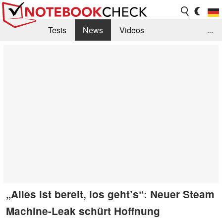
Tests
News
Videos
...
Benchmarks & Tech
Externe Tests
Kaufberatung
Deals
Suche
Jobs
Forum
„Alles ist bereit, los geht’s“: Neuer Steam
Machine-Leak schürt Hoffnung