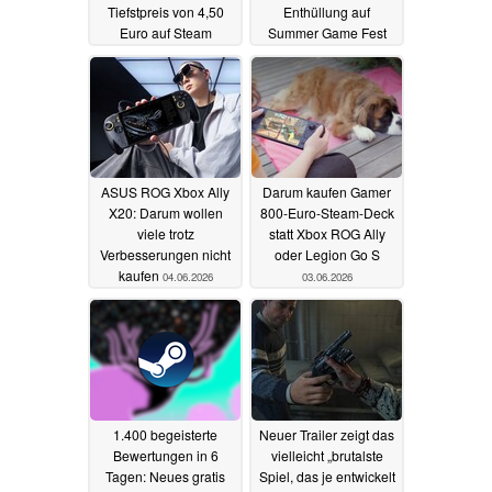
Tiefstpreis von 4,50
Enthüllung auf
Euro auf Steam
Summer Game Fest
2026
04.06.2026
04.06.2026
ASUS ROG Xbox Ally
Darum kaufen Gamer
X20: Darum wollen
800-Euro-Steam-Deck
viele trotz
statt Xbox ROG Ally
Verbesserungen nicht
oder Legion Go S
kaufen
04.06.2026
03.06.2026
1.400 begeisterte
Neuer Trailer zeigt das
Bewertungen in 6
vielleicht „brutalste
Tagen: Neues gratis
Spiel, das je entwickelt