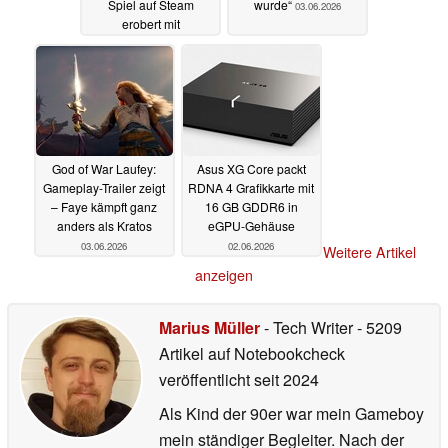
Spiel auf Steam
wurde“
03.06.2026
erobert mit
einzigartiger Mechanik
die Charts
03.06.2026
God of War Laufey:
Asus XG Core packt
Gameplay-Trailer zeigt
RDNA 4 Grafikkarte mit
– Faye kämpft ganz
16 GB GDDR6 in
anders als Kratos
eGPU-Gehäuse
03.06.2026
02.06.2026
Weitere Artikel
anzeigen
Marius Müller
- Tech Writer
- 5209
Artikel auf Notebookcheck
veröffentlicht
seit 2024
Als Kind der 90er war mein Gameboy
mein ständiger Begleiter. Nach der