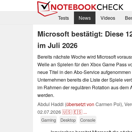
Tests
News
Videos
Be
Microsoft bestätigt: Diese 
im Juli 2026
Bereits nächste Woche wird Microsoft vorauss
Welle an Spielen für den Xbox Game Pass vo
neue Titel in den Abo-Service aufgenommen 
Unternehmen bereits die Liste der Spiele veröff
im Rahmen der regulären Rotation aus dem A
werden.
Abdul Haddi (
übersetzt von
Carmen Pol),
Ver
02.07.2026
🇺🇸
🇪🇸
...
Gaming
Desktop
Console