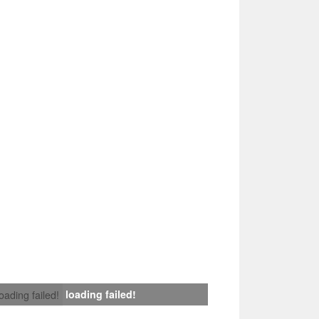
loading failed!
loading failed!