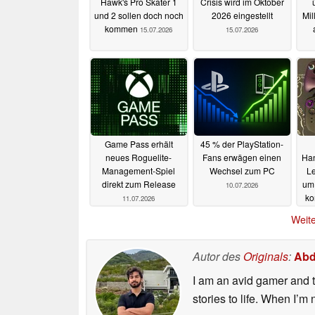
Hawk's Pro Skater 1
Crisis wird im Oktober
und 2 sollen doch noch
2026 eingestellt
Mil
kommen
15.07.2026
15.07.2026
Game Pass erhält
45 % der PlayStation-
neues Roguelite-
Fans erwägen einen
Han
Management-Spiel
Wechsel zum PC
Le
direkt zum Release
um
10.07.2026
ko
11.07.2026
Weite
Autor des
Originals
:
Abd
I am an avid gamer and t
stories to life. When I’m