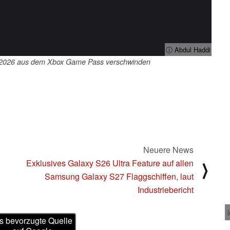
ⓘ Abdul Haddi
uli 2026 aus dem Xbox Game Pass verschwinden
Neuere News
Exklusives Galaxy S26 Ultra Feature auf allen
⟩
Samsung Galaxy S27 Flaggschiffen, laut
Industriebericht
s bevorzugte Quelle