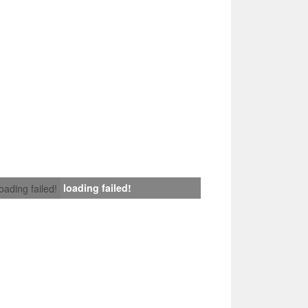
loading failed!
loading failed!