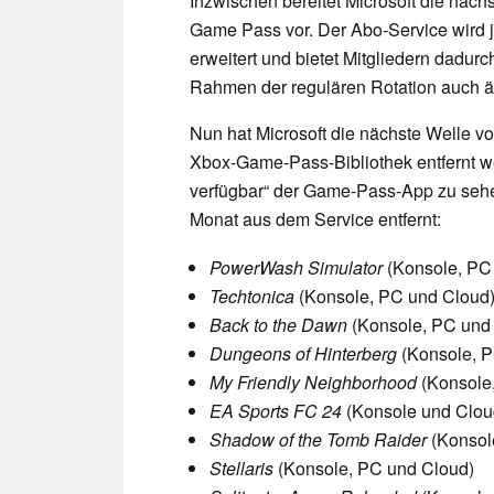
Inzwischen bereitet Microsoft die nä
Game Pass vor. Der Abo-Service wird 
erweitert und bietet Mitgliedern dadur
Rahmen der regulären Rotation auch äl
Nun hat Microsoft die nächste Welle von
Xbox-Game-Pass-Bibliothek entfernt w
verfügbar“ der Game-Pass-App zu sehen
Monat aus dem Service entfernt:
PowerWash Simulator
(Konsole, PC
Techtonica
(Konsole, PC und Cloud
Back to the Dawn
(Konsole, PC und
Dungeons of Hinterberg
(Konsole, P
My Friendly Neighborhood
(Konsole
EA Sports FC 24
(Konsole und Clou
Shadow of the Tomb Raider
(Konsol
Stellaris
(Konsole, PC und Cloud)