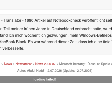
l
- Translator
- 1680 Artikel auf Notebookcheck veröffentlicht
sei
 Teil meiner frühen Jahre in Deutschland verbracht hatte, wur
7 fand ich mich wöchentlich gezwungen, mein Windows-Betriebssy
MacBook Black. Es war während dieser Zeit, dass ich eine tiefe
h verbesserte.
s
>
News
>
Newsarchiv
>
News 2026-07
> Microsoft bestätigt: Diese 12 Spiele
Autor: Abdul Haddi, 2.07.2026 (Update: 2.07.2026)
loading failed!