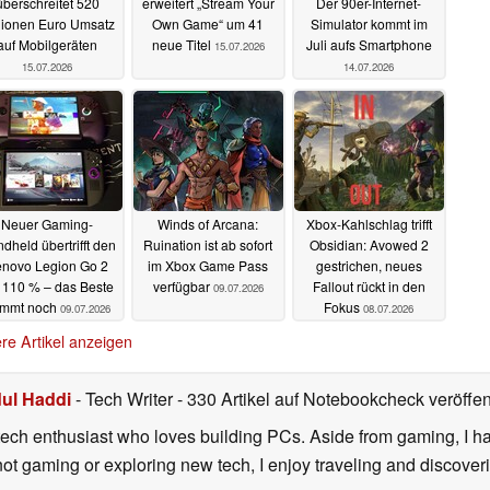
überschreitet 520
erweitert „Stream Your
Der 90er-Internet-
lionen Euro Umsatz
Own Game“ um 41
Simulator kommt im
auf Mobilgeräten
neue Titel
Juli aufs Smartphone
15.07.2026
15.07.2026
14.07.2026
Neuer Gaming-
Winds of Arcana:
Xbox-Kahlschlag trifft
dheld übertrifft den
Ruination ist ab sofort
Obsidian: Avowed 2
novo Legion Go 2
im Xbox Game Pass
gestrichen, neues
 110 % – das Beste
verfügbar
Fallout rückt in den
09.07.2026
mmt noch
Fokus
09.07.2026
08.07.2026
re Artikel anzeigen
ul Haddi
- Tech Writer
- 330 Artikel auf Notebookcheck veröffen
ech enthusiast who loves building PCs. Aside from gaming, I ha
 not gaming or exploring new tech, I enjoy traveling and discove