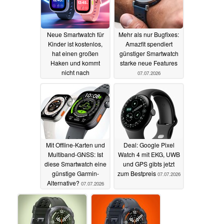
Neue Smartwatch für
Mehr als nur Bugfixes:
Kinder ist kostenlos,
Amazfit spendiert
hat einen großen
günstiger Smartwatch
Haken und kommt
starke neue Features
nicht nach
07.07.2026
Deutschland
14.07.2026
Mit Offline-Karten und
Deal: Google Pixel
Multiband-GNSS: Ist
Watch 4 mit EKG, UWB
diese Smartwatch eine
und GPS gibts jetzt
günstige Garmin-
zum Bestpreis
07.07.2026
Alternative?
07.07.2026