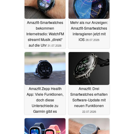
Amazfit-Smartwatches
Mehr als nur Anzeigen:
bekommen
Amazfit-Smartwatches
Internetradio: WatchFM
interagieren jetzt mit
streamt Musik „direkt“
iOS
28.07.2026
auf die Uhr
31.07.2026
Amazfit Zepp Health
Amazfit: Drei
App: Viele Funktionen,
Smartwatches erhalten
doch diese
Software-Update mit
Unterschiede zu
neuen Funktionen
Garmin gibt es
22.07.2026
26.07.2026