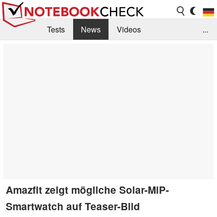
Tests
News
Videos
...
Benchmarks & Tech
Externe Tests
Kaufberatung
Deals
Suche
Jobs
Forum
Amazfit zeigt mögliche Solar-MiP-
Smartwatch auf Teaser-Bild