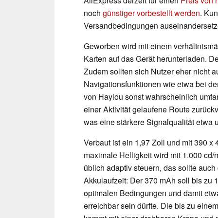
AliExpress derzeit für einen
Preis von 
noch
günstiger vorbestellt werden
. Kun
Versandbedingungen auseinandersetz
Geworben wird mit einem verhältnismä
Karten auf das Gerät herunterladen. Der
Zudem sollten sich Nutzer eher nicht au
Navigationsfunktionen wie etwa bei de
von Haylou sonst wahrscheinlich umfa
einer Aktivität gelaufene Route zurück
was eine stärkere Signalqualität etwa
Verbaut ist ein 1,97 Zoll und mit 390
maximale Helligkeit wird mit 1.000 cd/
üblich adaptiv steuern, das sollte auch
Akkulaufzeit: Der 370 mAh soll bis zu 
optimalen Bedingungen und damit etw
erreichbar sein dürfte. Die bis zu ei