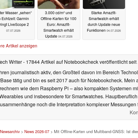
ter Wasser „sehen“
3.000 cd/m² und
Starke Amazfit-
n Echtzeit: Garmin
Offline-Karten für 100
Smartwatch erhält
ringt LiveScope 2
Euro: Amazfit-
durch Update neue
Smartwatch erhält
Funktionen
07.07.2026
04.07.2026
Update
04.07.2026
re Artikel anzeigen
Tech Writer
- 17844 Artikel auf Notebookcheck veröffentlicht
seit
ahren journalistisch aktiv, den Großteil davon im Bereich Techn
se tätig und bin es seit 2017 auch für Notebookcheck. Mein ak
rechnern wie dem Raspberry Pi – also kompakten Systemen mit
n Wearables und insbesondere für Smartwatches. Hauptberuflich
Zusammenhänge noch die Interpretation komplexer Messungen f
Kon
Newsarchiv
>
News 2026-07
> Mit Offline-Karten und Multiband-GNSS: Ist die