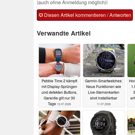
(auch ohne Anmeldung möglich)!
Diesen Artikel kommentieren / Antworten
Verwandte Artikel
Pebble Time 2 kämpft
Garmin-Smartwatches:
Hon
mit Display-Sprüngen
Neue Funktionen wie
1.
und defekten Buttons,
Live-Sternenkarten
3
Garantie gilt nur 30
sind installierbar
er
Tage
13.07.2026
11.07.2026