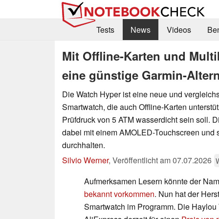
Tests
News
Videos
Be
Mit Offline-Karten und Mul
eine günstige Garmin-Alter
Die Watch Hyper ist eine neue und vergleich
Smartwatch, die auch Offline-Karten unterstü
Prüfdruck von 5 ATM wasserdicht sein soll.
dabei mit einem AMOLED-Touchscreen und so
durchhalten.
Silvio Werner
,
Veröffentlicht am
07.07.2026
Aufmerksamen Lesern könnte der Na
bekannt vorkommen
. Nun hat der Hers
Smartwatch im Programm. Die Haylou W