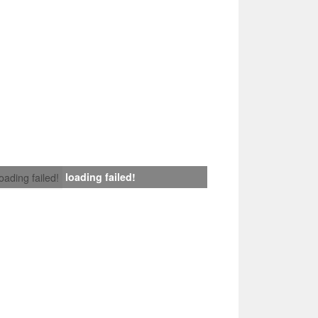
loading failed!
loading failed!