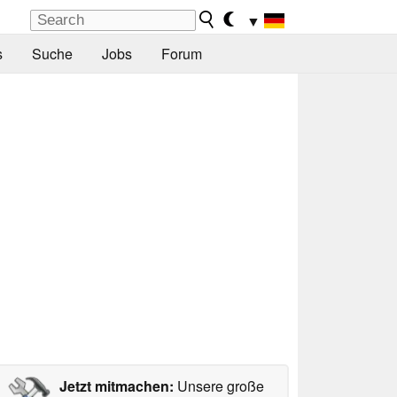
▼
s
Suche
Jobs
Forum
Jetzt mitmachen:
Unsere große