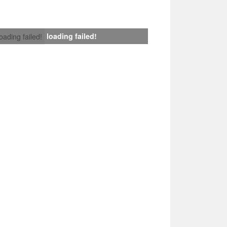
loading failed!
loading failed!