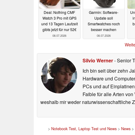
Deal: Nothing CMF
Garmin: Software-
Un
Watch 3 Pro mit GPS
Update soll
i
und 13 Tagen Laufzeit
Smartwatches noch
b
gibts jetzt für nur 52€
besser machen
08.07.2026
08.07.2026
Weite
Silvio Werner
- Senior 
Ich bin seit über zehn J
Hardware und ComputerBa
PCs und auf Einplatinen
Faible für alle Arten vo
weshalb mir weder naturwissenschaftliche 
>
Notebook Test, Laptop Test und News
>
News
>