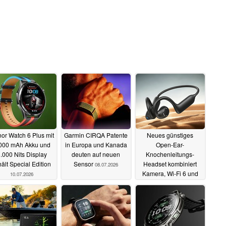
or Watch 6 Plus mit
Garmin CIRQA Patente
Neues günstiges
000 mAh Akku und
in Europa und Kanada
Open-Ear-
.000 Nits Display
deuten auf neuen
Knochenleitungs-
hält Special Edition
Sensor
Headset kombiniert
08.07.2026
Kamera, Wi-Fi 6 und
10.07.2026
Echtzeit-Übersetzung
08.07.2026