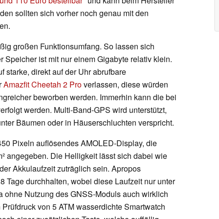
rund 110 Euro bestellbar
und kann beim Hersteller
den sollten sich vorher noch genau mit den
en.
ßig großen Funktionsumfang. So lassen sich
 Speicher ist mit nur einem Gigabyte relativ klein.
f starke, direkt auf der Uhr abrufbare
r
Amazfit Cheetah 2 Pro
verlassen, diese würden
ngreicher beworben werden. Immerhin kann die bei
verfolgt werden. Multi-Band-GPS wird unterstützt,
 unter Bäumen oder in Häuserschluchten verspricht.
 x 450 Pixeln auflösendes AMOLED-Display, die
m² angegeben. Die Helligkeit lässt sich dabei wie
 der Akkulaufzeit zuträglich sein. Apropos
18 Tage durchhalten, wobei diese Laufzeit nur unter
a ohne Nutzung des GNSS-Moduls auch wirklich
nem Prüfdruck von 5 ATM wasserdichte Smartwatch