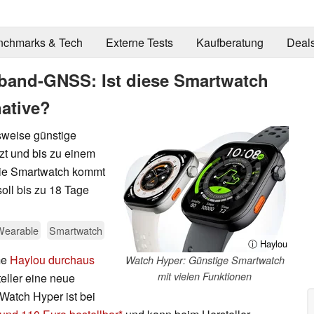
nchmarks & Tech
Externe Tests
Kaufberatung
Deal
tiband-GNSS: Ist diese Smartwatch
native?
sweise günstige
tzt und bis zu einem
 Die Smartwatch kommt
ll bis zu 18 Tage
Wearable
Smartwatch
ⓘ Haylou
me
Haylou durchaus
Watch Hyper: Günstige Smartwatch
mit vielen Funktionen
teller eine neue
atch Hyper ist bei