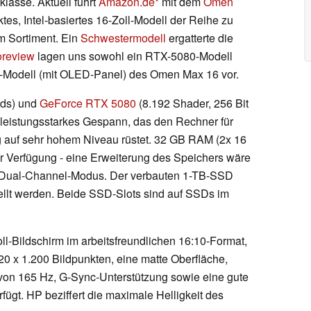
lasse. Aktuell führt
Amazon.de
mit dem
Omen
tes, Intel-basiertes 16-Zoll-Modell der Reihe zu
m Sortiment. Ein
Schwestermodell
ergatterte die
oreview
lagen uns sowohl ein RTX-5080-Modell
0-Modell (mit OLED-Panel) des Omen Max 16 vor.
ads) und
GeForce RTX 5080
(8.192 Shader, 256 Bit
eistungsstarkes Gespann, das den Rechner für
g auf sehr hohem Niveau rüstet. 32 GB RAM (2x 16
r Verfügung - eine Erweiterung des Speichers wäre
 im Dual-Channel-Modus. Der verbauten 1-TB-SSD
ellt werden. Beide SSD-Slots sind auf SSDs im
-Bildschirm im arbeitsfreundlichen 16:10-Format,
20 x 1.200 Bildpunkten, eine matte Oberfläche,
von 165 Hz, G-Sync-Unterstützung sowie eine gute
ügt. HP beziffert die maximale Helligkeit des