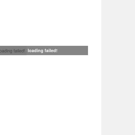
loading failed!
loading failed!