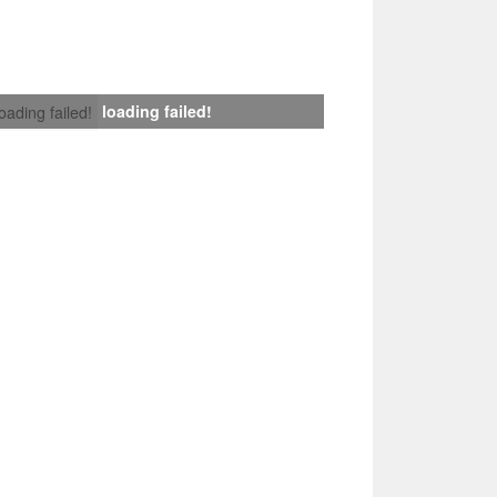
loading failed!
loading failed!