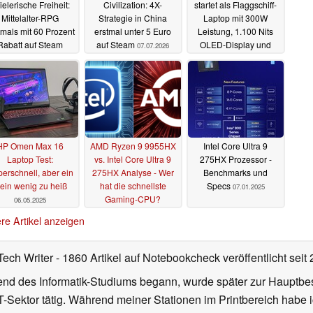
ielerische Freiheit:
Civilization: 4X-
startet als Flaggschiff-
Mittelalter-RPG
Strategie in China
Laptop mit 300W
tmals mit 60 Prozent
erstmal unter 5 Euro
Leistung, 1.100 Nits
Rabatt auf Steam
auf Steam
OLED-Display und
07.07.2026
1.000 Hz Tastatur
07.07.2026
06.01.2026
HP Omen Max 16
AMD Ryzen 9 9955HX
Intel Core Ultra 9
Laptop Test:
vs. Intel Core Ultra 9
275HX Prozessor -
erschnell, aber ein
275HX Analyse - Wer
Benchmarks und
lein wenig zu heiß
hat die schnellste
Specs
07.01.2025
Gaming-CPU?
06.05.2025
28.03.2025
re Artikel anzeigen
Tech Writer
- 1860 Artikel auf Notebookcheck veröffentlicht
seit
d des Informatik-Studiums begann, wurde später zur Hauptbesc
T-Sektor tätig. Während meiner Stationen im Printbereich habe i