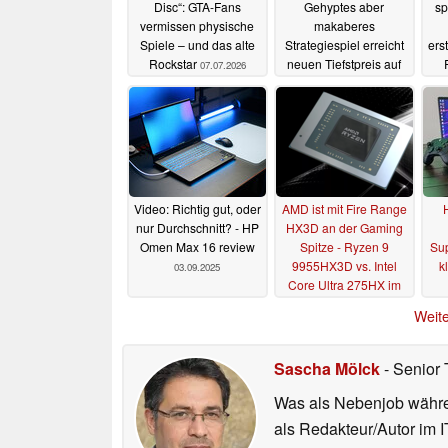
Disc“: GTA-Fans
Gehyptes aber
sp
vermissen physische
makaberes
Spiele – und das alte
Strategiespiel erreicht
ers
Rockstar
neuen Tiefstpreis auf
07.07.2026
Steam
07.07.2026
Video: Richtig gut, oder
AMD ist mit Fire Range
nur Durchschnitt? - HP
HX3D an der Gaming
Omen Max 16 review
Spitze - Ryzen 9
Sup
9955HX3D vs. Intel
k
03.09.2025
Core Ultra 275HX im
Test
25.05.2025
Weite
Sascha Mölck
- Senior 
Was als Nebenjob währen
als Redakteur/Autor im I