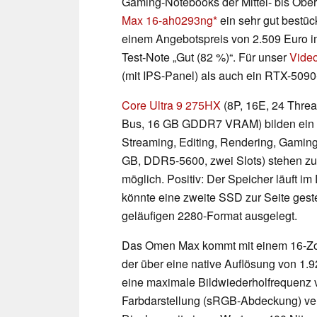
Gaming-Notebooks der Mittel- bis Oberk
Max 16-ah0293ng
ein sehr gut bestück
einem Angebotspreis von 2.509 Euro i
Test-Note „Gut (82 %)“. Für unser
Vide
(mit IPS-Panel) als auch ein RTX-509
Core Ultra 9 275HX
(8P, 16E, 24 Thre
Bus, 16 GB GDDR7 VRAM) bilden ein l
Streaming, Editing, Rendering, Gamin
GB, DDR5-5600, zwei Slots) stehen zu
möglich. Positiv: Der Speicher läuft
könnte eine zweite SSD zur Seite gest
geläufigen 2280-Format ausgelegt.
Das Omen Max kommt mit einem 16-Zoll
der über eine native Auflösung von 1.9
eine maximale Bildwiederholfrequenz 
Farbdarstellung (sRGB-Abdeckung) verf