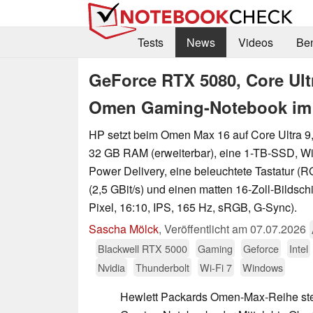
Tests
News
Videos
Be
GeForce RTX 5080, Core Ult
Omen Gaming-Notebook im
HP setzt beim Omen Max 16 auf Core Ultra 
32 GB RAM (erweiterbar), eine 1-TB-SSD, WiF
Power Delivery, eine beleuchtete Tastatur (R
(2,5 GBit/s) und einen matten 16-Zoll-Bildsch
Pixel, 16:10, IPS, 165 Hz, sRGB, G-Sync).
Sascha Mölck
,
Veröffentlicht am
07.07.2026
Blackwell RTX 5000
Gaming
Geforce
Intel
Nvidia
Thunderbolt
Wi-Fi 7
Windows
Hewlett Packards Omen-Max-Reihe steh