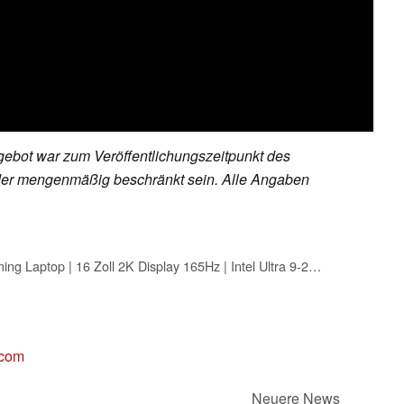
ebot war zum Veröffentlichungszeitpunkt des
h oder mengenmäßig beschränkt sein. Alle Angaben
HP Omen MAX Gaming Laptop | 16 Zoll 2K Display 165Hz | Intel Ultra 9-275HX (24C) | NVIDIA GeForce RTX 5080 16GB VRAM | 32GB DDR5 RAM | 1 TB SSD | Windows 11 | QWERTZ | Alu Gehäuse | Shadow Black
.com
Neuere News