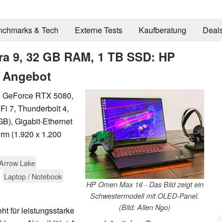
nchmarks & Tech
Externe Tests
Kaufberatung
Deal
ra 9, 32 GB RAM, 1 TB SSD: HP
 Angebot
9, GeForce RTX 5080,
i 7, Thunderbolt 4,
GB), Gigabit-Ethernet
irm (1.920 x 1.200
Arrow Lake
Laptop / Notebook
HP Omen Max 16 - Das Bild zeigt ein
Schwestermodell mit OLED-Panel.
(Bild: Allen Ngo)
t für leistungsstarke