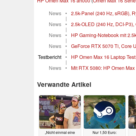
HP Omen Max 16 ah000
(
Omen Max 16 Serie
News
•
2.5k-Panel (240 Hz, sRGB), R
|
News
•
2.5k-OLED (240 Hz, DCI-P3), 
|
News
•
HP Gaming-Notebook mit 2.5k-
|
News
•
GeForce RTX 5070 Ti, Core Ul
|
Testbericht
•
HP Omen Max 16 Laptop Test: 
|
News
•
Mit RTX 5080: HP Omen Max 1
Verwandte Artikel
„Nicht einmal eine
Nur 1,50 Euro: