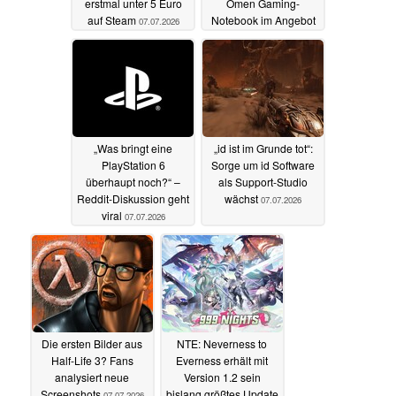
erstmal unter 5 Euro
Omen Gaming-
auf Steam
Notebook im Angebot
07.07.2026
07.07.2026
„Was bringt eine
„id ist im Grunde tot“:
PlayStation 6
Sorge um id Software
überhaupt noch?“ –
als Support-Studio
Reddit-Diskussion geht
wächst
07.07.2026
viral
07.07.2026
Die ersten Bilder aus
NTE: Neverness to
Half-Life 3? Fans
Everness erhält mit
analysiert neue
Version 1.2 sein
Screenshots
bislang größtes Update
07.07.2026