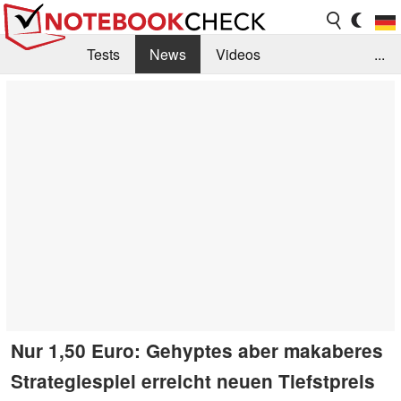
Tests
News
Videos
...
Benchmarks & Tech
Externe Tests
Kaufberatung
Deals
Suche
Jobs
Forum
Nur 1,50 Euro: Gehyptes aber makaberes
Strategiespiel erreicht neuen Tiefstpreis