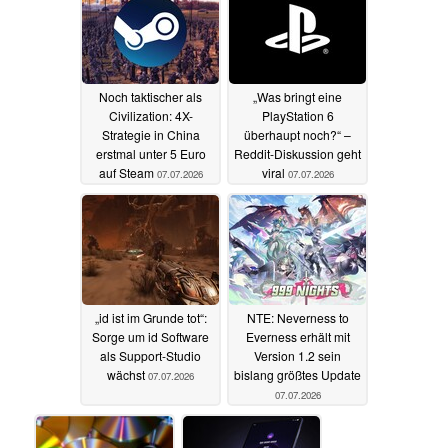
Noch taktischer als
„Was bringt eine
Civilization: 4X-
PlayStation 6
Strategie in China
überhaupt noch?“ –
erstmal unter 5 Euro
Reddit-Diskussion geht
auf Steam
viral
07.07.2026
07.07.2026
„id ist im Grunde tot“:
NTE: Neverness to
Sorge um id Software
Everness erhält mit
als Support-Studio
Version 1.2 sein
wächst
bislang größtes Update
07.07.2026
07.07.2026