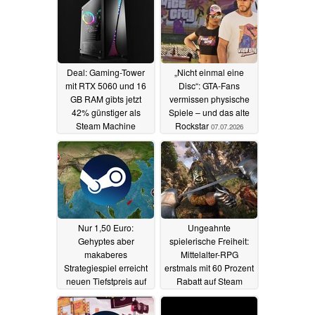
Deal: Gaming-Tower
„Nicht einmal eine
mit RTX 5060 und 16
Disc“: GTA-Fans
GB RAM gibts jetzt
vermissen physische
42% günstiger als
Spiele – und das alte
Steam Machine
Rockstar
07.07.2026
07.07.2026
Nur 1,50 Euro:
Ungeahnte
Gehyptes aber
spielerische Freiheit:
makaberes
Mittelalter-RPG
Strategiespiel erreicht
erstmals mit 60 Prozent
neuen Tiefstpreis auf
Rabatt auf Steam
Steam
07.07.2026
07.07.2026