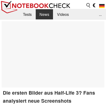
Tests
News
Videos
...
Benchmarks & Tech
Externe Tests
Kaufberatung
Deals
Suche
Jobs
Forum
Die ersten Bilder aus Half-Life 3? Fans
analysiert neue Screenshots