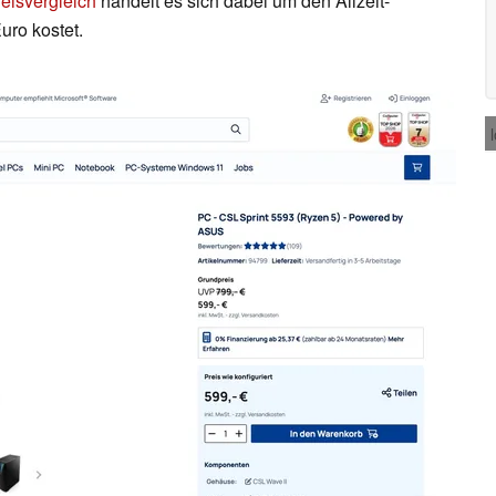
eisvergleich
handelt es sich dabei um den Allzeit-
uro kostet.