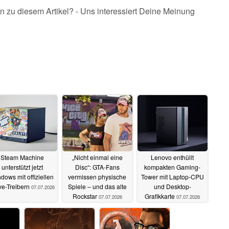
n zu diesem Artikel? - Uns interessiert Deine Meinung
Steam Machine
„Nicht einmal eine
Lenovo enthüllt
unterstützt jetzt
Disc“: GTA-Fans
kompakten Gaming-
dows mit offiziellen
vermissen physische
Tower mit Laptop-CPU
ve-Treibern
Spiele – und das alte
und Desktop-
07.07.2026
Rockstar
Grafikkarte
07.07.2026
07.07.2026