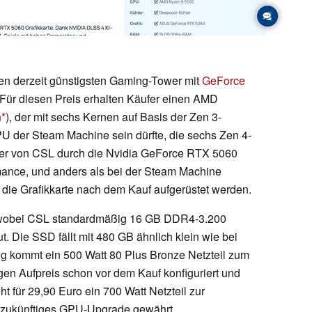
en derzeit günstigsten Gaming-Tower mit
GeForce
Für diesen Preis erhalten Käufer einen AMD
n
), der mit sechs Kernen auf Basis der Zen 3-
PU der Steam Machine sein dürfte, die sechs Zen 4-
ower von CSL durch die Nvidia GeForce RTX 5060
rmance, und anders als bei der Steam Machine
die Grafikkarte nach dem Kauf aufgerüstet werden.
r, wobei CSL standardmäßig 16 GB DDR4-3.200
. Die SSD fällt mit 480 GB ähnlich klein wie bei
 kommt ein 500 Watt 80 Plus Bronze Netzteil zum
en Aufpreis schon vor dem Kauf konfiguriert und
t für 29,90 Euro ein 700 Watt Netzteil zur
n zukünftiges GPU-Upgrade gewährt.