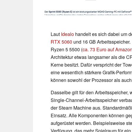
Laut
Idealo
handelt es sich dabei um d
RTX 5060
und 16 GB Arbeitsspeicher. 
Ryzen 5 5500 (
ca. 73 Euro auf Amazo
Architektur etwas langsamer als die C
Kerne besitzt. Dafür verspricht der T
eine wesentlich stärkere Grafik-Perfo
können sowohl der Prozessor als auch 
Dasselbe gilt für den Arbeitsspeiche
Single-Channel-Arbeitsspeicher verbaut
der Steam Machine aus. Standardmäßig
Einsatz. Alle Komponenten können geg
aufgerüstet werden. Beispielsweise steh
Verfügung, das mehr Spielraum für ei