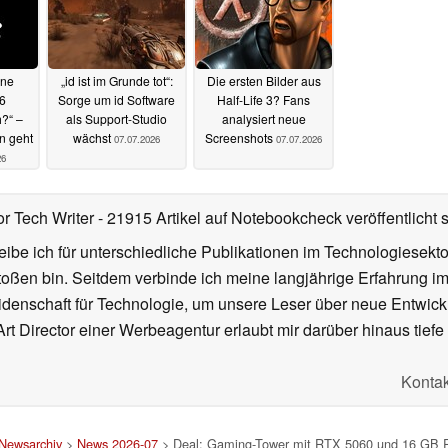
ine
„id ist im Grunde tot“:
Die ersten Bilder aus
6
Sorge um id Software
Half-Life 3? Fans
?“ –
als Support-Studio
analysiert neue
n geht
wächst
Screenshots
07.07.2026
07.07.2026
26
or Tech Writer
- 21915 Artikel auf Notebookcheck veröffentlicht
s
ibe ich für unterschiedliche Publikationen im Technologiesekt
oßen bin. Seitdem verbinde ich meine langjährige Erfahrung 
denschaft für Technologie, um unsere Leser über neue Entwick
rt Director einer Werbeagentur erlaubt mir darüber hinaus tiefe 
Kontak
Newsarchiv
>
News 2026-07
> Deal: Gaming-Tower mit RTX 5060 und 16 GB RA