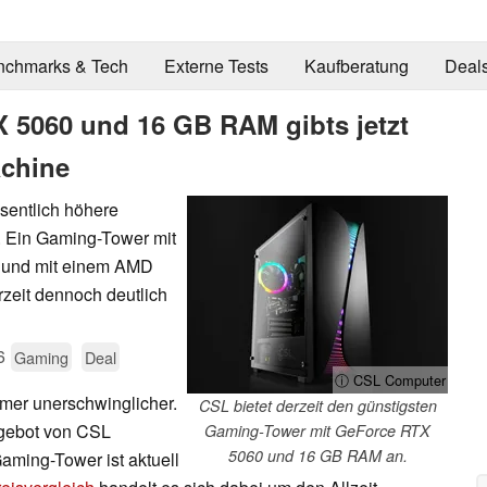
nchmarks & Tech
Externe Tests
Kaufberatung
Deal
 5060 und 16 GB RAM gibts jetzt
achine
sentlich höhere
 Ein Gaming-Tower mit
er und mit einem AMD
rzeit dennoch deutlich
6
Gaming
Deal
ⓘ CSL Computer
mer unerschwinglicher.
CSL bietet derzeit den günstigsten
ngebot von CSL
Gaming-Tower mit GeForce RTX
5060 und 16 GB RAM an.
aming-Tower ist aktuell