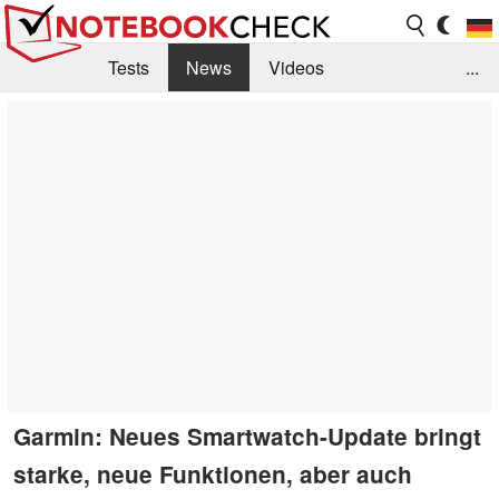
Tests
News
Videos
...
Benchmarks & Tech
Externe Tests
Kaufberatung
Deals
Suche
Jobs
Forum
Garmin: Neues Smartwatch-Update bringt
starke, neue Funktionen, aber auch