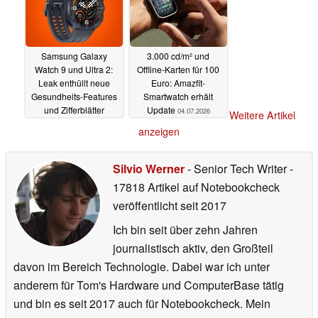
Samsung Galaxy
3.000 cd/m² und
Watch 9 und Ultra 2:
Offline-Karten für 100
Leak enthüllt neue
Euro: Amazfit-
Gesundheits-Features
Smartwatch erhält
und Zifferblätter
Update
04.07.2026
Weitere Artikel
06.07.2026
anzeigen
Silvio Werner
- Senior Tech Writer
-
17818 Artikel auf Notebookcheck
veröffentlicht
seit 2017
Ich bin seit über zehn Jahren
journalistisch aktiv, den Großteil
davon im Bereich Technologie. Dabei war ich unter
anderem für Tom's Hardware und ComputerBase tätig
und bin es seit 2017 auch für Notebookcheck. Mein