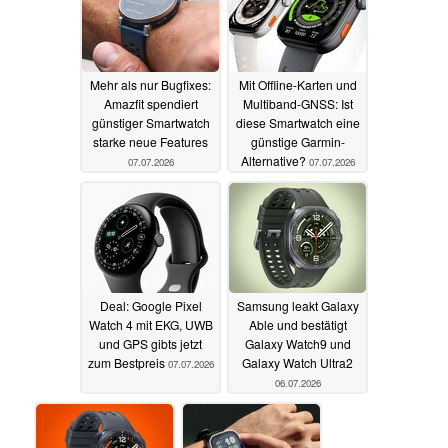
Mehr als nur Bugfixes:
Mit Offline-Karten und
Amazfit spendiert
Multiband-GNSS: Ist
günstiger Smartwatch
diese Smartwatch eine
starke neue Features
günstige Garmin-
Alternative?
07.07.2026
07.07.2026
Deal: Google Pixel
Samsung leakt Galaxy
Watch 4 mit EKG, UWB
Able und bestätigt
und GPS gibts jetzt
Galaxy Watch9 und
zum Bestpreis
Galaxy Watch Ultra2
07.07.2026
06.07.2026