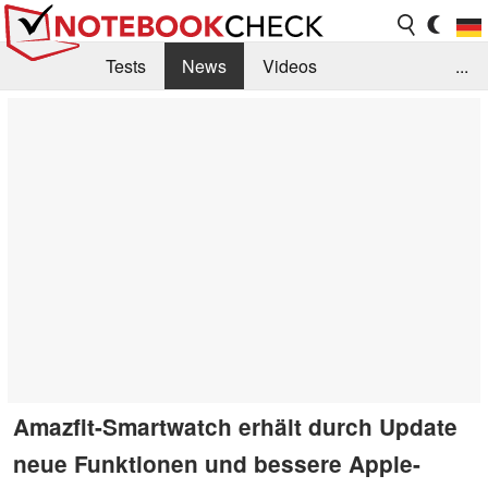
Tests
News
Videos
...
Benchmarks & Tech
Externe Tests
Kaufberatung
Deals
Suche
Jobs
Forum
Amazfit-Smartwatch erhält durch Update
neue Funktionen und bessere Apple-