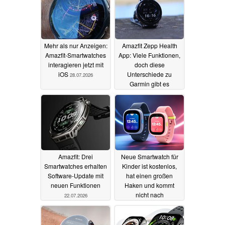
Mehr als nur Anzeigen:
Amazfit Zepp Health
Amazfit-Smartwatches
App: Viele Funktionen,
interagieren jetzt mit
doch diese
iOS
Unterschiede zu
28.07.2026
Garmin gibt es
26.07.2026
Amazfit: Drei
Neue Smartwatch für
Smartwatches erhalten
Kinder ist kostenlos,
Software-Update mit
hat einen großen
neuen Funktionen
Haken und kommt
nicht nach
22.07.2026
Deutschland
14.07.2026