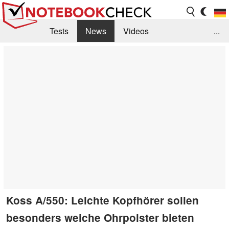
Tests
News
Videos
...
Benchmarks & Tech
Externe Tests
Kaufberatung
Deals
Suche
Jobs
Forum
Koss A/550: Leichte Kopfhörer sollen
besonders weiche Ohrpolster bieten