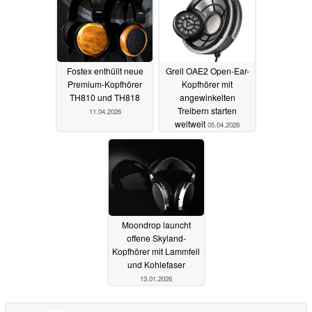
Fostex enthüllt neue
Grell OAE2 Open-Ear-
Premium-Kopfhörer
Kopfhörer mit
TH810 und TH818
angewinkelten
Treibern starten
11.04.2026
weltweit
05.04.2026
Moondrop launcht
offene Skyland-
Kopfhörer mit Lammfell
und Kohlefaser
13.01.2026