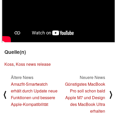
Quelle(n)
Koss
,
Koss news release
Ältere News
Neuere News
Amazfit-Smartwatch
Günstigstes MacBook
erhält durch Update neue
Pro soll schon bald
⟨
⟩
Funktionen und bessere
Apple M7 und Design
Apple-Kompatibilität
des MacBook Ultra
erhalten