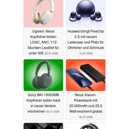
Ugreen: Neue
Huawei bringt FreeClip
Kopfhörer bieten
2 S mit neuem
LDAC, ANC, 112
Ladecase und Platz für
Stunden Laufzeit für
Ohrhörer und Schmuck
unter 30€
23.07.2026
14.07.2026
Sony WH-1000XM6
Neue Xiaomi-
Kopfhörer sollen bald
Powerbank mit
in neuer Version
20.000mAh und 22,5
erscheinen
Watt erscheint global
05.07.2026
02.07.2026