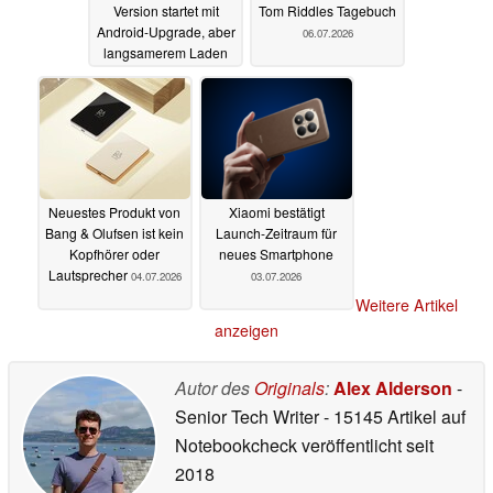
Version startet mit
Tom Riddles Tagebuch
Android-Upgrade, aber
06.07.2026
langsamerem Laden
06.07.2026
Neuestes Produkt von
Xiaomi bestätigt
Bang & Olufsen ist kein
Launch-Zeitraum für
Kopfhörer oder
neues Smartphone
Lautsprecher
04.07.2026
03.07.2026
Weitere Artikel
anzeigen
Autor des
Originals
:
Alex Alderson
-
Senior Tech Writer
- 15145 Artikel auf
Notebookcheck veröffentlicht
seit
2018