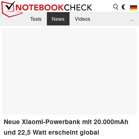
Tests
News
Videos
...
Benchmarks & Tech
Externe Tests
Kaufberatung
Deals
Suche
Jobs
Forum
Neue Xiaomi-Powerbank mit 20.000mAh
und 22,5 Watt erscheint global