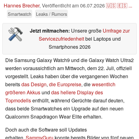
Hannes Brecher
,
Veröffentlicht am
06.07.2026
🇺🇸
🇪🇸
...
Smartwatch
Leaks / Rumors
Jetzt mitmachen:
Unsere große
Umfrage zur
Servicezufriedenheit
bei Laptops und
Smartphones 2026
Die Samsung Galaxy Watch9 und die Galaxy Watch Ultra2
werden voraussichtlich am Mittwoch, dem 22. Juli, offiziell
vorgestellt. Leaks haben über die vergangenen Wochen
bereits
das Design
,
die Europreise
, die
wesentlich
größeren Akkus
und
das hellere Display des
Topmodells
enthüllt, während Gerüchte darauf deuten,
dass beide Smartwatches ein Upgrade auf den neuen
Qualcomm Snapdragon Wear Elite erhalten.
Doch auch die Software soll Updates
erhalten.
SammyGuru
konnte bereits Bilder von fünf neuen