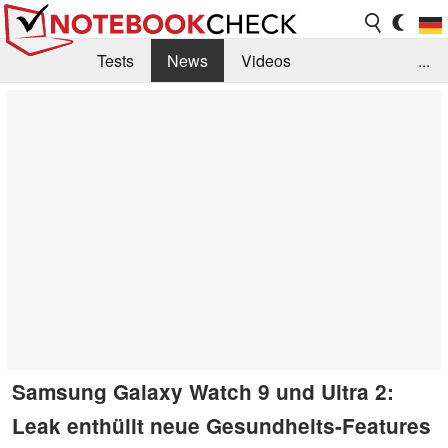
Tests
News
Videos
...
Benchmarks & Tech
Externe Tests
Kaufberatung
Deals
Suche
Jobs
Forum
Samsung Galaxy Watch 9 und Ultra 2:
Leak enthüllt neue Gesundheits-Features