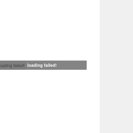
loading failed!
loading failed!