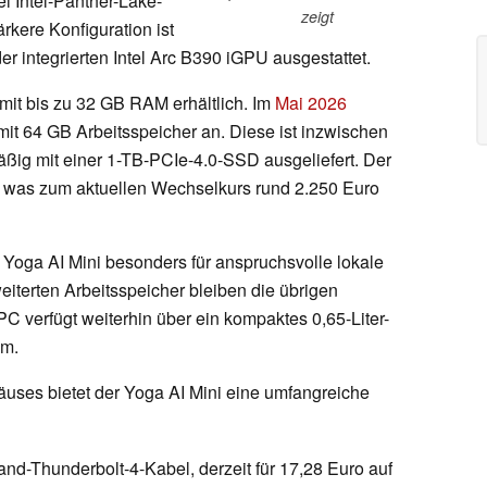
i Intel-Panther-Lake-
zeigt
ärkere Konfiguration ist
er integrierten Intel Arc B390 iGPU ausgestattet.
mit bis zu 32 GB RAM erhältlich. Im
Mai 2026
mit 64 GB Arbeitsspeicher an. Diese ist inzwischen
äßig mit einer 1-TB-PCIe-4.0-SSD ausgeliefert. Der
, was zum aktuellen Wechselkurs rund 2.250 Euro
Yoga AI Mini besonders für anspruchsvolle lokale
erten Arbeitsspeicher bleiben die übrigen
PC verfügt weiterhin über ein kompaktes 0,65-Liter-
mm.
äuses bietet der Yoga AI Mini eine umfangreiche
and-Thunderbolt-4-Kabel, derzeit für 17,28 Euro auf