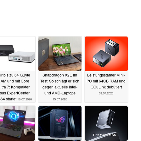
ür bis zu 64 GByte
Snapdragon X2E im
Leistungsstarker Mini-
AM und mit Core
Test: So schlägt er sich
PC mit 64GB RAM und
ltra 7: Kompakter
gegen aktuelle Intel-
OCuLink debütiert
sus ExpertCenter
und AMD-Laptops
09.07.2026
64 startet
16.07.2026
15.07.2026