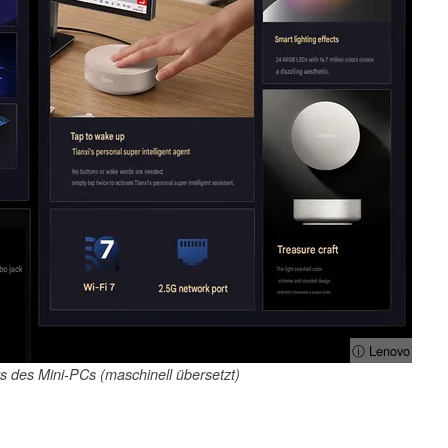
ⓘ Lenovo
ts des Mini-PCs (maschinell übersetzt)