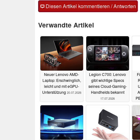
Diesen Artikel kommentieren / Antworten
Verwandte Artikel
Neuer Lenovo AMD-
Legion C700: Lenovo
F
Laptop: Erschwinglich,
gibt wichtige Specs
R
leicht und mit eGPU-
seines Cloud-Gaming-
U
Unterstützung
Handhelds bekannt
A
20.07.2026
PB
17.07.2026