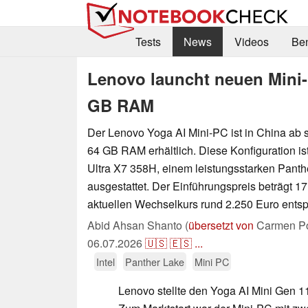
Tests
News
Videos
Be
Lenovo launcht neuen Mini-
GB RAM
Der Lenovo Yoga AI Mini-PC ist in China ab s
64 GB RAM erhältlich. Diese Konfiguration ist
Ultra X7 358H, einem leistungsstarken Panth
ausgestattet. Der Einführungspreis beträgt 
aktuellen Wechselkurs rund 2.250 Euro entspr
Abid Ahsan Shanto (
übersetzt von
Carmen Po
06.07.2026
🇺🇸
🇪🇸
...
Intel
Panther Lake
Mini PC
Lenovo stellte den Yoga AI Mini Gen 1