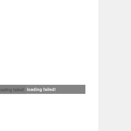
loading failed!
loading failed!