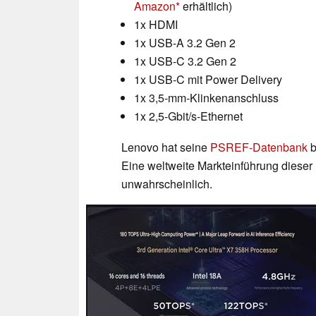
Amazon
erhältlich)
1x HDMI
1x USB-A 3.2 Gen 2
1x USB-C 3.2 Gen 2
1x USB-C mit Power Delivery
1x 3,5-mm-Klinkenanschluss
1x 2,5-Gbit/s-Ethernet
Lenovo hat seine
PSREF-Datenbank
b
Eine weltweite Markteinführung dieser 
unwahrscheinlich.