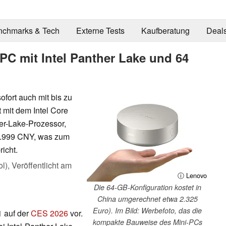
nchmarks & Tech
Externe Tests
Kaufberatung
Deal
PC mit Intel Panther Lake und 64
ofort auch mit bis zu
 mit dem Intel Core
er-Lake-Prozessor,
17.999 CNY, was zum
icht.
l),
Veröffentlicht am
ⓘ Lenovo
Die 64-GB-Konfiguration kostet in
China umgerechnet etwa 2.325
Euro). Im Bild: Werbefoto, das die
1 auf der
CES 2026
vor.
kompakte Bauweise des Mini-PCs