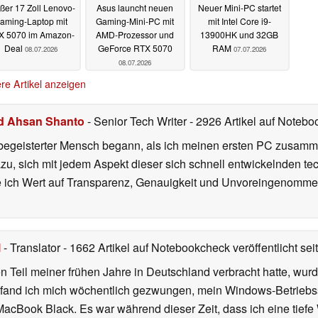
ßer 17 Zoll Lenovo-
Asus launcht neuen
Neuer Mini-PC startet
aming-Laptop mit
Gaming-Mini-PC mit
mit Intel Core i9-
X 5070 im Amazon-
AMD-Prozessor und
13900HK und 32GB
Deal
GeForce RTX 5070
RAM
08.07.2026
07.07.2026
08.07.2026
re Artikel anzeigen
d Ahsan Shanto
- Senior Tech Writer
- 2926 Artikel auf Notebo
begeisterter Mensch begann, als ich meinen ersten PC zusamm
azu, sich mit jedem Aspekt dieser sich schnell entwickelnden t
te ich Wert auf Transparenz, Genauigkeit und Unvoreingenomme
l
- Translator
- 1662 Artikel auf Notebookcheck veröffentlicht
sei
 Teil meiner frühen Jahre in Deutschland verbracht hatte, wur
7 fand ich mich wöchentlich gezwungen, mein Windows-Betriebssy
MacBook Black. Es war während dieser Zeit, dass ich eine tiefe