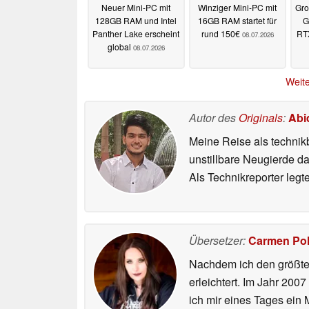
Neuer Mini-PC mit
Winziger Mini-PC mit
Gro
128GB RAM und Intel
16GB RAM startet für
G
Panther Lake erscheint
rund 150€
RT
08.07.2026
global
08.07.2026
Weite
Autor des
Originals
:
Abi
Meine Reise als technik
unstillbare Neugierde d
Als Technikreporter leg
Übersetzer:
Carmen Po
Nachdem ich den größten
erleichtert. Im Jahr 200
ich mir eines Tages ein 