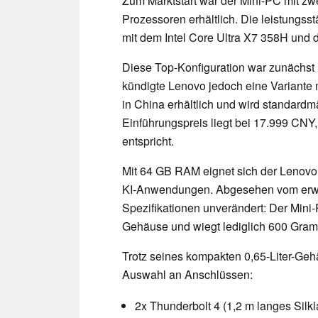
Zum Marktstart war der Mini-PC mit zwe
Prozessoren erhältlich. Die leistungsst
mit dem Intel Core Ultra X7 358H und d
Diese Top-Konfiguration war zunächst 
kündigte Lenovo jedoch eine Variante 
in China erhältlich und wird standardm
Einführungspreis liegt bei 17.999 CNY
entspricht.
Mit 64 GB RAM eignet sich der Lenovo 
KI-Anwendungen. Abgesehen vom erweit
Spezifikationen unverändert: Der Mini-
Gehäuse und wiegt lediglich 600 Gra
Trotz seines kompakten 0,65-Liter-Geh
Auswahl an Anschlüssen:
2x Thunderbolt 4 (1,2 m langes Silkl