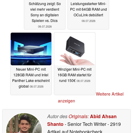
Schätzung zeigt: So
Leistungsstarker Mini-
viel mehr verdient
PC mit 64GB RAM und
Sony an digitalen
OCuLink debütiert
Spielen vs. Dics
09.07.2026
09.07.2026
Neuer Mini-PC mit
Winziger Mini-PC mit
128GB RAM und Intel
16GB RAM startet für
Panther Lake erscheint
rund 150€
08.07.2026
global
08.07.2026
Weitere Artikel
anzeigen
Autor des
Originals
:
Abid Ahsan
Shanto
- Senior Tech Writer
- 2919
Artikel auf Notebookcheck