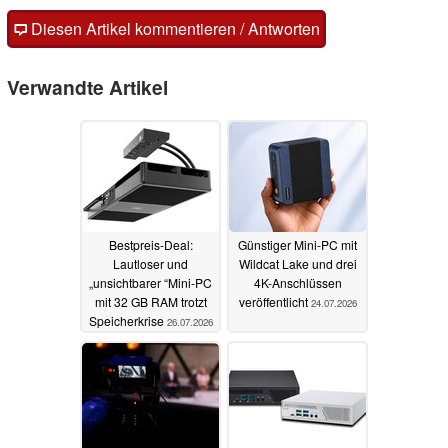
Diesen Artikel kommentieren / Antworten
Verwandte Artikel
Bestpreis-Deal:
Günstiger Mini-PC mit
Lautloser und
Wildcat Lake und drei
„unsichtbarer “Mini-PC
4K-Anschlüssen
mit 32 GB RAM trotzt
veröffentlicht
24.07.2026
Speicherkrise
26.07.2026