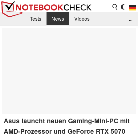
Tests
News
Videos
...
Benchmarks & Tech
Externe Tests
Kaufberatung
Deals
Suche
Jobs
Forum
Asus launcht neuen Gaming-Mini-PC mit
AMD-Prozessor und GeForce RTX 5070