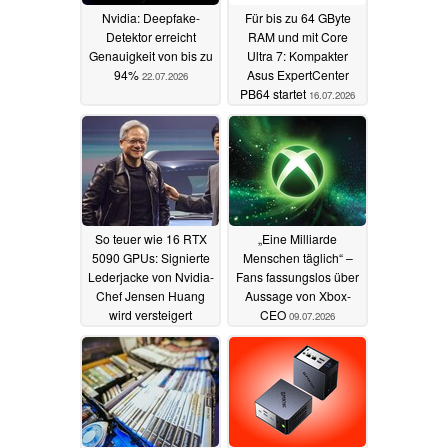
Nvidia: Deepfake-
Für bis zu 64 GByte
Detektor erreicht
RAM und mit Core
Genauigkeit von bis zu
Ultra 7: Kompakter
94%
Asus ExpertCenter
22.07.2026
PB64 startet
16.07.2026
So teuer wie 16 RTX
„Eine Milliarde
5090 GPUs: Signierte
Menschen täglich“ –
Lederjacke von Nvidia-
Fans fassungslos über
Chef Jensen Huang
Aussage von Xbox-
wird versteigert
CEO
09.07.2026
10.07.2026