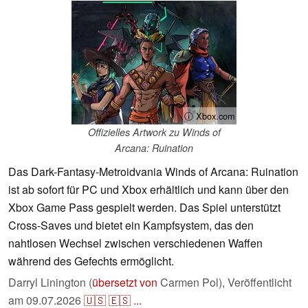
ⓘ Xbox.com
Offizielles Artwork zu Winds of
Arcana: Ruination
Das Dark-Fantasy-Metroidvania Winds of Arcana: Ruination
ist ab sofort für PC und Xbox erhältlich und kann über den
Xbox Game Pass gespielt werden. Das Spiel unterstützt
Cross-Saves und bietet ein Kampfsystem, das den
nahtlosen Wechsel zwischen verschiedenen Waffen
während des Gefechts ermöglicht.
Darryl Linington (
übersetzt von
Carmen Pol),
Veröffentlicht
am
09.07.2026
🇺🇸
🇪🇸
...