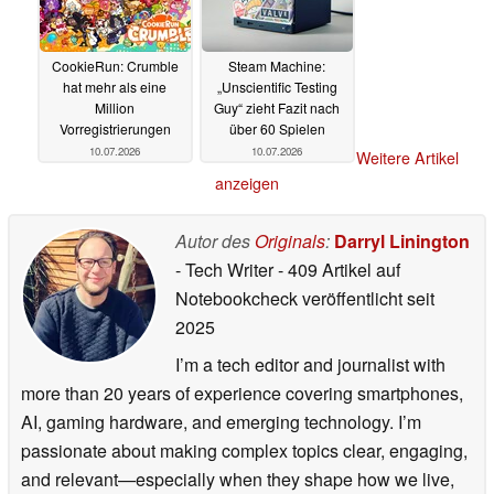
CookieRun: Crumble
Steam Machine:
hat mehr als eine
„Unscientific Testing
Million
Guy“ zieht Fazit nach
Vorregistrierungen
über 60 Spielen
10.07.2026
10.07.2026
Weitere Artikel
anzeigen
Autor des
Originals
:
Darryl Linington
- Tech Writer
- 409 Artikel auf
Notebookcheck veröffentlicht
seit
2025
I’m a tech editor and journalist with
more than 20 years of experience covering smartphones,
AI, gaming hardware, and emerging technology. I’m
passionate about making complex topics clear, engaging,
and relevant—especially when they shape how we live,