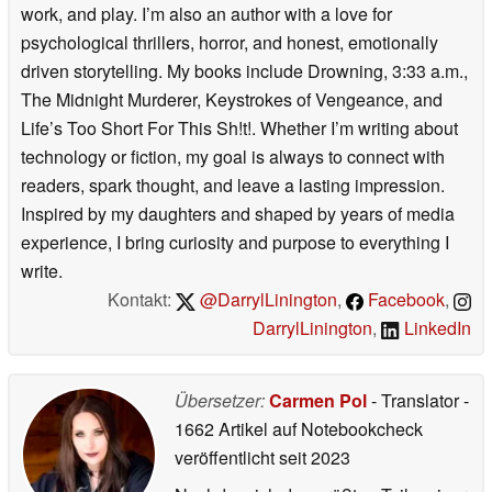
work, and play. I’m also an author with a love for
psychological thrillers, horror, and honest, emotionally
driven storytelling. My books include Drowning, 3:33 a.m.,
The Midnight Murderer, Keystrokes of Vengeance, and
Life’s Too Short For This Sh!t!. Whether I’m writing about
technology or fiction, my goal is always to connect with
readers, spark thought, and leave a lasting impression.
Inspired by my daughters and shaped by years of media
experience, I bring curiosity and purpose to everything I
write.
Kontakt:
@DarrylLinington
,
Facebook
,
DarrylLinington
,
LinkedIn
Übersetzer:
Carmen Pol
- Translator
-
1662 Artikel auf Notebookcheck
veröffentlicht
seit 2023