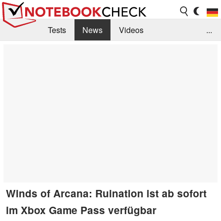
Tests
News
Videos
...
Benchmarks & Tech
Externe Tests
Kaufberatung
Deals
Suche
Jobs
Forum
Winds of Arcana: Ruination ist ab sofort
im Xbox Game Pass verfügbar