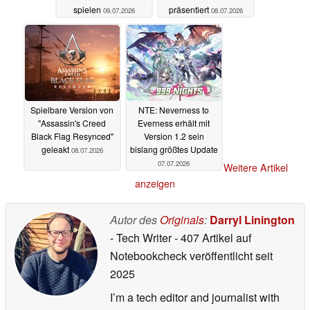
spielen
präsentiert
09.07.2026
08.07.2026
Spielbare Version von
NTE: Neverness to
"Assassin's Creed
Everness erhält mit
Black Flag Resynced"
Version 1.2 sein
geleakt
bislang größtes Update
08.07.2026
07.07.2026
Weitere Artikel
anzeigen
Autor des
Originals
:
Darryl Linington
- Tech Writer
- 407 Artikel auf
Notebookcheck veröffentlicht
seit
2025
I’m a tech editor and journalist with