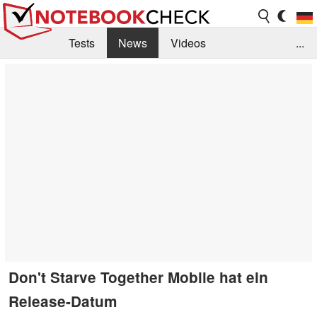
Tests
News
Videos
...
Benchmarks & Tech
Externe Tests
Kaufberatung
Deals
Suche
Jobs
Forum
Don't Starve Together Mobile hat ein
Release-Datum