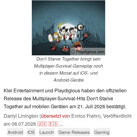
ⓘ Playdigious.com
Don't Starve Together bringt sein
Multiplayer-Survival-Gameplay noch
in diesem Monat auf iOS- und
Android-Geräte
Klei Entertainment und Playdigious haben den offiziellen
Release des Multiplayer-Survival-Hits Don't Starve
Together auf mobilen Geräten am 21. Juli 2026 bestätigt.
Darryl Linington (
übersetzt von
Enrico Frahn),
Veröffentlicht
am
08.07.2026
🇺🇸
🇪🇸
...
Android
iOS
Launch
Game Releases
Gaming