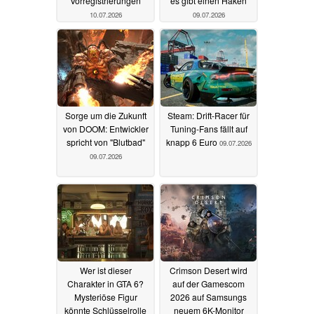
Vorregistrierungen
es gibt einen Haken
10.07.2026
09.07.2026
Sorge um die Zukunft
Steam: Drift-Racer für
von DOOM: Entwickler
Tuning-Fans fällt auf
spricht von "Blutbad"
knapp 6 Euro
09.07.2026
09.07.2026
Wer ist dieser
Crimson Desert wird
Charakter in GTA 6?
auf der Gamescom
Mysteriöse Figur
2026 auf Samsungs
könnte Schlüsselrolle
neuem 6K-Monitor