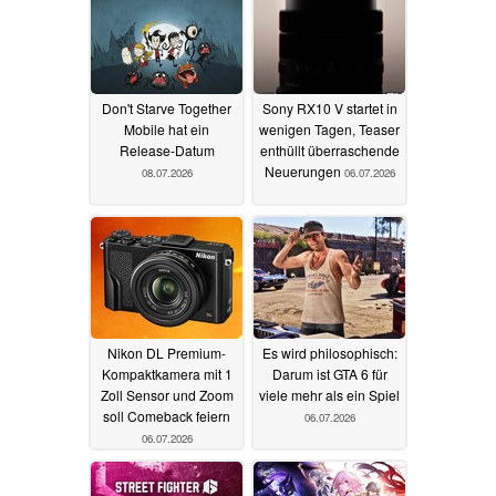
Don't Starve Together
Sony RX10 V startet in
Mobile hat ein
wenigen Tagen, Teaser
Release-Datum
enthüllt überraschende
Neuerungen
08.07.2026
06.07.2026
Nikon DL Premium-
Es wird philosophisch:
Kompaktkamera mit 1
Darum ist GTA 6 für
Zoll Sensor und Zoom
viele mehr als ein Spiel
soll Comeback feiern
06.07.2026
06.07.2026