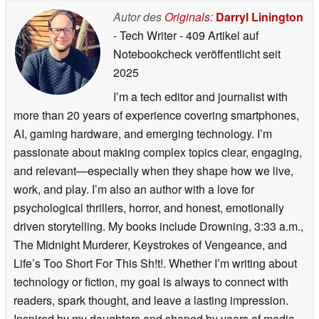
Autor des
Originals
:
Darryl Linington
- Tech Writer
- 409 Artikel auf
Notebookcheck veröffentlicht
seit
2025
I’m a tech editor and journalist with
more than 20 years of experience covering smartphones,
AI, gaming hardware, and emerging technology. I’m
passionate about making complex topics clear, engaging,
and relevant—especially when they shape how we live,
work, and play. I’m also an author with a love for
psychological thrillers, horror, and honest, emotionally
driven storytelling. My books include Drowning, 3:33 a.m.,
The Midnight Murderer, Keystrokes of Vengeance, and
Life’s Too Short For This Sh!t!. Whether I’m writing about
technology or fiction, my goal is always to connect with
readers, spark thought, and leave a lasting impression.
Inspired by my daughters and shaped by years of media