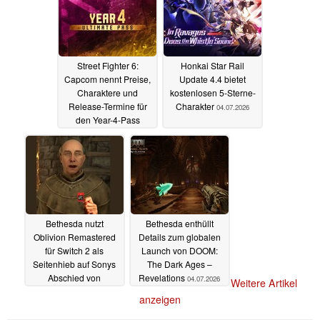
Street Fighter 6:
Honkai Star Rail
Capcom nennt Preise,
Update 4.4 bietet
Charaktere und
kostenlosen 5-Sterne-
Release-Termine für
Charakter
04.07.2026
den Year-4-Pass
05.07.2026
Bethesda nutzt
Bethesda enthüllt
Oblivion Remastered
Details zum globalen
für Switch 2 als
Launch von DOOM:
Seitenhieb auf Sonys
The Dark Ages –
Abschied von
Revelations
04.07.2026
Weitere Artikel
physischen
anzeigen
PlayStation-Spielen
04.07.2026