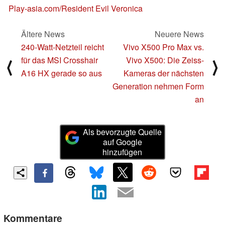
Play-asia.com/Resident Evil Veronica
Ältere News
Neuere News
240-Watt-Netzteil reicht
Vivo X500 Pro Max vs.
für das MSI Crosshair
Vivo X500: Die Zeiss-
⟨
⟩
A16 HX gerade so aus
Kameras der nächsten
Generation nehmen Form
an
Als bevorzugte Quelle
auf Google
hinzufügen
Kommentare