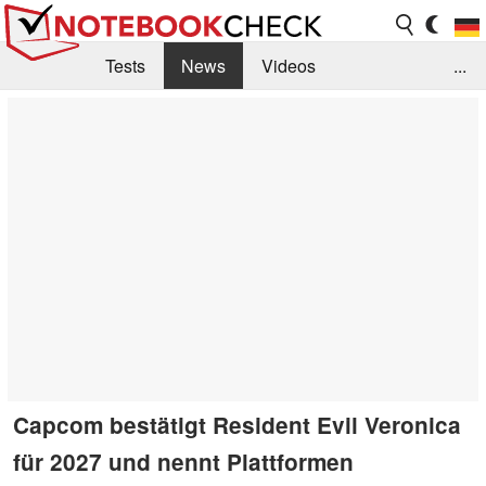
Tests
News
Videos
...
Benchmarks & Tech
Externe Tests
Kaufberatung
Deals
Suche
Jobs
Forum
Capcom bestätigt Resident Evil Veronica
für 2027 und nennt Plattformen