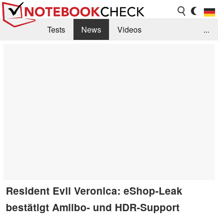
Tests
News
Videos
...
Benchmarks & Tech
Externe Tests
Kaufberatung
Deals
Suche
Jobs
Forum
Resident Evil Veronica: eShop‑Leak
bestätigt Amiibo‑ und HDR‑Support