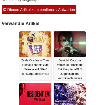
Diesen Artikel kommentieren / Antworten
Verwandte Artikel
Zelda Ocarina of Time
Gerücht: Capcom
Remake könnte zum
verschiebt Resident
Release mit GTA 6
Evil Requiem-DLC
konkurrieren
zugunsten des
30.07.2026
Veronica-Remakes
15.07.2026