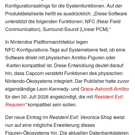
Konfigurationsstrings für die Systemfunktionen. Auf der
Produktdetailseite heißt es ausdrücklich: „Diese Software
unterstützt die folgenden Funktionen: NFC (Near Field
Communication), Surround‑Sound (Linear PCM).“
In Nintendos Plattformarchitektur legen
NFC‑Konfigurations‑Tags auf Systemebene fest, ob eine
Software direkt mit physischen Amiibo‑Figuren oder
‑Karten kompatibel ist. Diese Entwicklung deutet darauf
hin, dass Capcom verstärkt Funktionen des physischen
Nintendo‑Ökosystems integriert. Der Publisher hatte zuvor
eigenständige Leon‑Kennedy‑ und
Grace‑Ashcroft‑Amiibo
für den 30. Juli 2026 angekündigt, die mit
Resident Evil:
Requiem
kompatibel sein sollen.
Der neue Eintrag im
Resident Evil: Veronica
‑Shop weist
nun auf eine mögliche Erweiterung dieses
Figuren‑Ökosystems hin. Die aktuellen Datenbankdateien