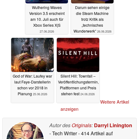
Wuthering Waves
Darum sehen einige
Version 3.5 erscheint
die Steam Machine
am 10. Juli auch für
trotz Kritik als
Xbox Series X|S
„technisches
Wunderwerk“
27.06.2026
26.06.2026
God of War: Laufey war
Silent Hill: Townfall –
laut Faye‑Darstellerin
Veröffentlichungstermin,
schon vor 2018 in
Plattformen und Preis
Planung
stehen fest
25.06.2026
24.06.2026
Weitere Artikel
anzeigen
Autor des
Originals
:
Darryl Linington
- Tech Writer
- 414 Artikel auf