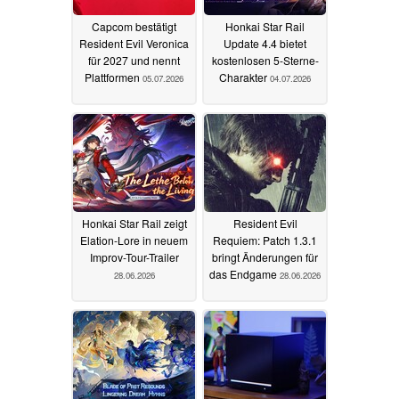
Capcom bestätigt
Honkai Star Rail
Resident Evil Veronica
Update 4.4 bietet
für 2027 und nennt
kostenlosen 5-Sterne-
Plattformen
Charakter
05.07.2026
04.07.2026
Honkai Star Rail zeigt
Resident Evil
Elation-Lore in neuem
Requiem: Patch 1.3.1
Improv-Tour-Trailer
bringt Änderungen für
das Endgame
28.06.2026
28.06.2026