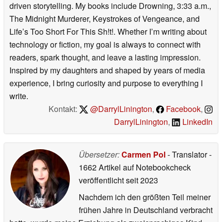
driven storytelling. My books include Drowning, 3:33 a.m.,
The Midnight Murderer, Keystrokes of Vengeance, and
Life’s Too Short For This Sh!t!. Whether I’m writing about
technology or fiction, my goal is always to connect with
readers, spark thought, and leave a lasting impression.
Inspired by my daughters and shaped by years of media
experience, I bring curiosity and purpose to everything I
write.
Kontakt:
@DarrylLinington
,
Facebook
,
DarrylLinington
,
LinkedIn
Übersetzer:
Carmen Pol
- Translator
-
1662 Artikel auf Notebookcheck
veröffentlicht
seit 2023
Nachdem ich den größten Teil meiner
frühen Jahre in Deutschland verbracht