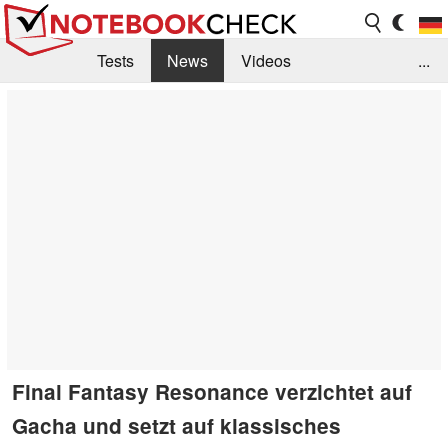
Tests
News
Videos
...
Benchmarks & Tech
Externe Tests
Kaufberatung
Deals
Suche
Jobs
Forum
Final Fantasy Resonance verzichtet auf
Gacha und setzt auf klassisches