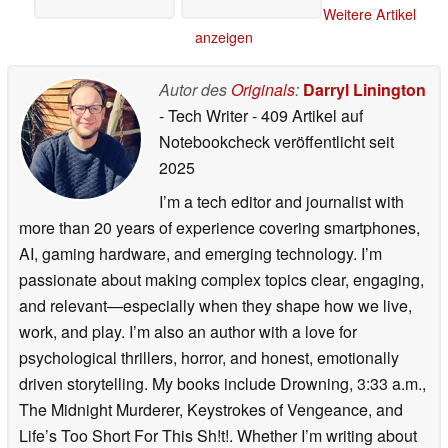
Weitere Artikel
anzeigen
Autor des
Originals
:
Darryl Linington
- Tech Writer
- 409 Artikel auf
Notebookcheck veröffentlicht
seit
2025
I’m a tech editor and journalist with
more than 20 years of experience covering smartphones,
AI, gaming hardware, and emerging technology. I’m
passionate about making complex topics clear, engaging,
and relevant—especially when they shape how we live,
work, and play. I’m also an author with a love for
psychological thrillers, horror, and honest, emotionally
driven storytelling. My books include Drowning, 3:33 a.m.,
The Midnight Murderer, Keystrokes of Vengeance, and
Life’s Too Short For This Sh!t!. Whether I’m writing about