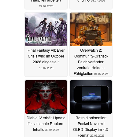
24.07.2026
27.07.2026
Final Fantasy VII: Ever
Overwatch 2:
Crisis wird im Oktober
Community-Crafted-
2026 eingestellt
Patch verändert
zentrale Helden-
15.07.2026
Fähigkeiten
01.07.2026
Diablo IV erhält Update
Retroid präsentiert
für saisonale Rupture-
Pocket Nova mit
Inhalte
OLED-Display im 4:3-
30.06.2026
Format
22.06.2026