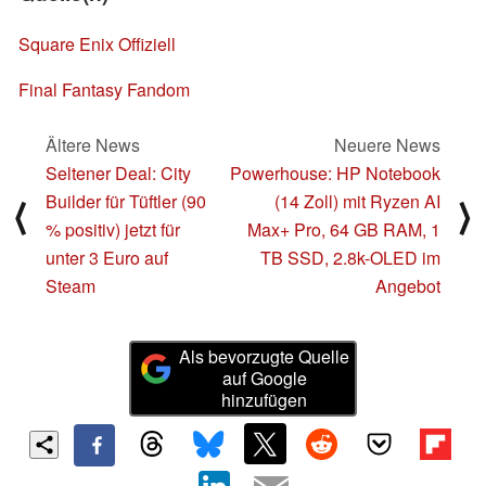
Square Enix Offiziell
Final Fantasy Fandom
Ältere News
Neuere News
Seltener Deal: City
Powerhouse: HP Notebook
Builder für Tüftler (90
(14 Zoll) mit Ryzen AI
⟨
⟩
% positiv) jetzt für
Max+ Pro, 64 GB RAM, 1
unter 3 Euro auf
TB SSD, 2.8k-OLED im
Steam
Angebot
Als bevorzugte Quelle
auf Google
hinzufügen