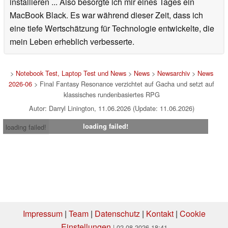
installieren ... Also besorgte ich mir eines Tages ein
MacBook Black. Es war während dieser Zeit, dass ich
eine tiefe Wertschätzung für Technologie entwickelte, die
mein Leben erheblich verbesserte.
>
Notebook Test, Laptop Test und News
>
News
>
Newsarchiv
>
News
2026-06
> Final Fantasy Resonance verzichtet auf Gacha und setzt auf
klassisches rundenbasiertes RPG
Autor: Darryl Linington, 11.06.2026 (Update: 11.06.2026)
loading failed!
loading failed!
Impressum
|
Team
|
Datenschutz
|
Kontakt
|
Cookie
Einstellungen
| 02.08.2026 18:41