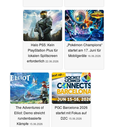
Halo PS5: Kein
„Pokémon Champions“
PlayStation Plus für
startet am 17. Juni für
lokalen Splitscreen
Mobilgeräte
16.06.2026
erforderlich
22.06.2026
The Adventures of
PGC Barcelona 2026
Elliot: Demo streicht
startet mit Fokus auf
rundenbasierte
D2C
15.06.2026
Kämpfe
15.06.2026