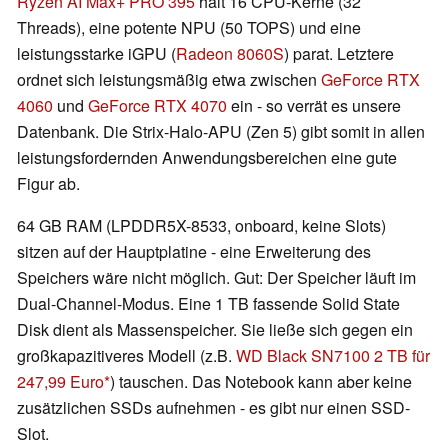
Ryzen AI Max+ PRO 395
hält 16 CPU-Kerne (32
Threads), eine potente NPU (50 TOPS) und eine
leistungsstarke iGPU (
Radeon 8060S
) parat. Letztere
ordnet sich leistungsmäßig etwa zwischen
GeForce RTX
4060
und
GeForce RTX 4070
ein - so verrät es unsere
Datenbank. Die Strix-Halo-APU (Zen 5) gibt somit in allen
leistungsfordernden Anwendungsbereichen eine gute
Figur ab.
64 GB RAM (LPDDR5X-8533, onboard, keine Slots)
sitzen auf der Hauptplatine - eine Erweiterung des
Speichers wäre nicht möglich. Gut: Der Speicher läuft im
Dual-Channel-Modus. Eine 1 TB fassende Solid State
Disk dient als Massenspeicher. Sie ließe sich gegen ein
großkapazitiveres Modell (z.B.
WD Black SN7100 2 TB für
247,99 Euro
) tauschen. Das Notebook kann aber keine
zusätzlichen SSDs aufnehmen - es gibt nur einen SSD-
Slot.