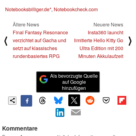
Notebooksbilliger.de
,
Notebookcheck.com
Ältere News
Neuere News
Final Fantasy Resonance
Insta360 launcht
⟨
⟩
verzichtet auf Gacha und
limitierte Hello Kitty Go
setzt auf klassisches
Ultra Edition mit 200
rundenbasiertes RPG
Minuten Akkulaufzeit
Als bevorzugte Quelle
auf Google
hinzufügen
Kommentare