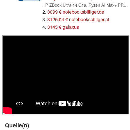
HP ZBook Ultra 14 G1a, Ryzen AI Max+ PRO 395, 64GB RAM, 1TB SSD, DE (B30FDES#ABD)
2.
3099 € notebooksbilliger.de
3.
3125.04 € notebooksbilliger.at
4.
3145 € galaxus
Quelle(n)