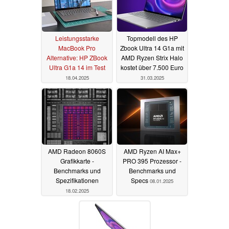
Leistungsstarke
Topmodell des HP
MacBook Pro
Zbook Ultra 14 G1a mit
Alternative: HP ZBook
AMD Ryzen Strix Halo
Ultra G1a 14 im Test
kostet über 7.500 Euro
18.04.2025
31.03.2025
AMD Radeon 8060S
AMD Ryzen AI Max+
Grafikkarte -
PRO 395 Prozessor -
Benchmarks und
Benchmarks und
Spezifikationen
Specs
08.01.2025
18.02.2025