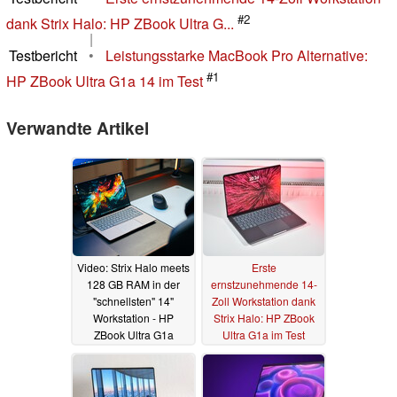
#2
dank Strix Halo: HP ZBook Ultra G...
|
Testbericht
•
Leistungsstarke MacBook Pro Alternative:
#1
HP ZBook Ultra G1a 14 im Test
Verwandte Artikel
Video: Strix Halo meets
Erste
128 GB RAM in der
ernstzunehmende 14-
"schnellsten" 14"
Zoll Workstation dank
Workstation - HP
Strix Halo: HP ZBook
ZBook Ultra G1a
Ultra G1a im Test
review
14.08.2025
06.07.2025