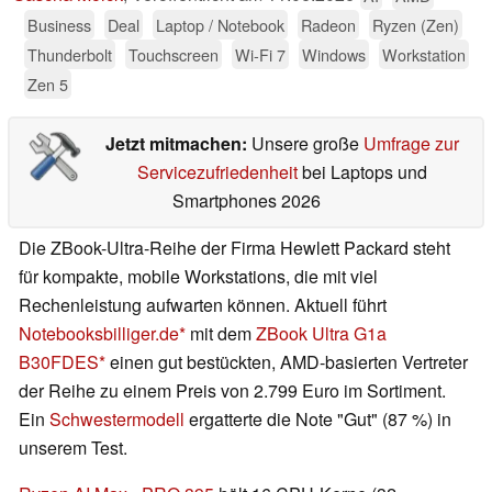
Business
Deal
Laptop / Notebook
Radeon
Ryzen (Zen)
Thunderbolt
Touchscreen
Wi-Fi 7
Windows
Workstation
Zen 5
Jetzt mitmachen:
Unsere große
Umfrage zur
Servicezufriedenheit
bei Laptops und
Smartphones 2026
Die ZBook-Ultra-Reihe der Firma Hewlett Packard steht
für kompakte, mobile Workstations, die mit viel
Rechenleistung aufwarten können. Aktuell führt
Notebooksbilliger.de
mit dem
ZBook Ultra G1a
B30FDES
einen gut bestückten, AMD-basierten Vertreter
der Reihe zu einem Preis von 2.799 Euro im Sortiment.
Ein
Schwestermodell
ergatterte die Note "Gut" (87 %) in
unserem Test.