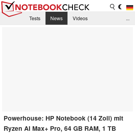
Tests
News
Videos
...
Benchmarks & Tech
Externe Tests
Kaufberatung
Deals
Suche
Jobs
Forum
Powerhouse: HP Notebook (14 Zoll) mit
Ryzen AI Max+ Pro, 64 GB RAM, 1 TB