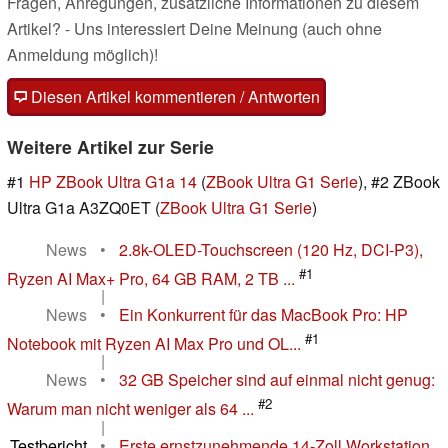
Fragen, Anregungen, zusätzliche Informationen zu diesem
Artikel? - Uns interessiert Deine Meinung (auch ohne
Anmeldung möglich)!
Diesen Artikel kommentieren / Antworten
Weitere Artikel zur Serie
#1
HP ZBook Ultra G1a 14
(
ZBook Ultra G1 Serie
), #2 ZBook
Ultra G1a A3ZQ0ET (
ZBook Ultra G1 Serie
)
News
•
2.8k-OLED-Touchscreen (120 Hz, DCI-P3),
#1
Ryzen AI Max+ Pro, 64 GB RAM, 2 TB ...
|
News
•
Ein Konkurrent für das MacBook Pro: HP
#1
Notebook mit Ryzen AI Max Pro und OL...
|
News
•
32 GB Speicher sind auf einmal nicht genug:
#2
Warum man nicht weniger als 64 ...
|
Testbericht
•
Erste ernstzunehmende 14-Zoll Workstation