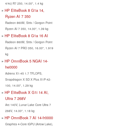
4/4c) R7 250, 14.00", 1.4 kg
HP EliteBook 8 G1a 14,
Ryzen AI 7 350
Radeon 860M, Strix / Gorgon Point
Ryzen AI 7 350, 14.00", 1.39 kg
HP EliteBook 8 G1a 16 AI
Radeon 860M, Strix / Gorgon Point
Ryzen AI 7 PRO 350, 16.00", 1.919
kg
HP OmniBook 5 NGAI 14-
he0000
Adreno X1-45 1.7 TFLOPS,
Snapdragon X SD X Plus X1P-42-
100, 14.00", 1.29 kg
HP EliteBook X G1i 14 AI,
Ultra 7 268V
Arc 140V, Lunar Lake Core Ultra 7
268V, 14.00", 1.18 kg
HP OmniBook 7 AI 14-fr0000
Graphics 4-Core iGPU (Arrow Lake),