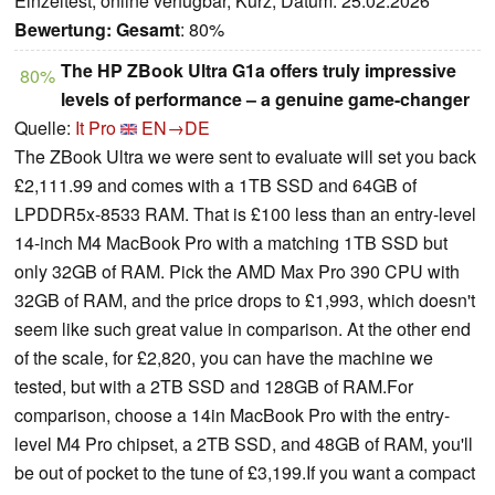
Einzeltest, online verfügbar, Kurz, Datum: 25.02.2026
Bewertung:
Gesamt
: 80%
The HP ZBook Ultra G1a offers truly impressive
80%
levels of performance – a genuine game-changer
Quelle:
It Pro
EN→DE
The ZBook Ultra we were sent to evaluate will set you back
£2,111.99 and comes with a 1TB SSD and 64GB of
LPDDR5x-8533 RAM. That is £100 less than an entry-level
14-inch M4 MacBook Pro with a matching 1TB SSD but
only 32GB of RAM. Pick the AMD Max Pro 390 CPU with
32GB of RAM, and the price drops to £1,993, which doesn't
seem like such great value in comparison. At the other end
of the scale, for £2,820, you can have the machine we
tested, but with a 2TB SSD and 128GB of RAM.For
comparison, choose a 14in MacBook Pro with the entry-
level M4 Pro chipset, a 2TB SSD, and 48GB of RAM, you'll
be out of pocket to the tune of £3,199.If you want a compact