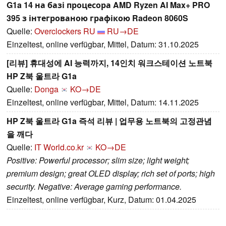
G1a 14 на базі процесора AMD Ryzen AI Max+ PRO
395 з інтегрованою графікою Radeon 8060S
Quelle:
Overclockers RU
RU→DE
Einzeltest, online verfügbar, Mittel, Datum: 31.10.2025
[리뷰] 휴대성에 AI 능력까지, 14인치 워크스테이션 노트북
HP Z북 울트라 G1a
Quelle:
Donga
KO→DE
Einzeltest, online verfügbar, Mittel, Datum: 14.11.2025
HP Z북 울트라 G1a 즉석 리뷰 | 업무용 노트북의 고정관념
을 깨다
Quelle:
IT World.co.kr
KO→DE
Positive: Powerful processor; slim size; light weight;
premium design; great OLED display; rich set of ports; high
security. Negative: Average gaming performance.
Einzeltest, online verfügbar, Kurz, Datum: 01.04.2025