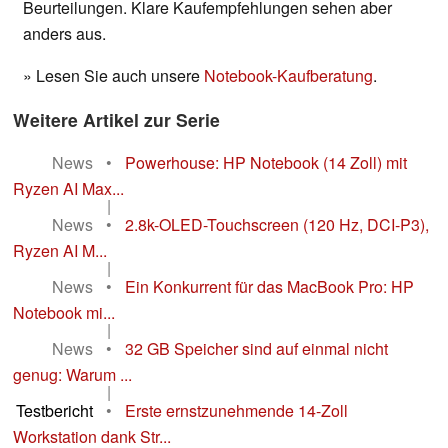
Beurteilungen. Klare Kaufempfehlungen sehen aber
anders aus.
» Lesen Sie auch unsere
Notebook-Kaufberatung
.
Weitere Artikel zur Serie
News
•
Powerhouse: HP Notebook (14 Zoll) mit
Ryzen AI Max...
|
News
•
2.8k-OLED-Touchscreen (120 Hz, DCI-P3),
Ryzen AI M...
|
News
•
Ein Konkurrent für das MacBook Pro: HP
Notebook mi...
|
News
•
32 GB Speicher sind auf einmal nicht
genug: Warum ...
|
Testbericht
•
Erste ernstzunehmende 14-Zoll
Workstation dank Str...