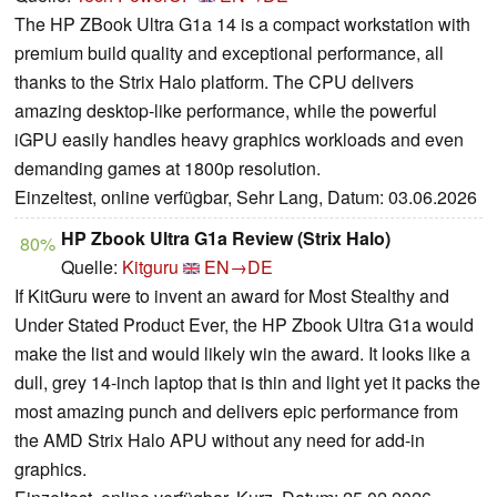
The HP ZBook Ultra G1a 14 is a compact workstation with
premium build quality and exceptional performance, all
thanks to the Strix Halo platform. The CPU delivers
amazing desktop-like performance, while the powerful
iGPU easily handles heavy graphics workloads and even
demanding games at 1800p resolution.
Einzeltest, online verfügbar, Sehr Lang, Datum: 03.06.2026
HP Zbook Ultra G1a Review (Strix Halo)
80%
Quelle:
Kitguru
EN→DE
If KitGuru were to invent an award for Most Stealthy and
Under Stated Product Ever, the HP Zbook Ultra G1a would
make the list and would likely win the award. It looks like a
dull, grey 14-inch laptop that is thin and light yet it packs the
most amazing punch and delivers epic performance from
the AMD Strix Halo APU without any need for add-in
graphics.