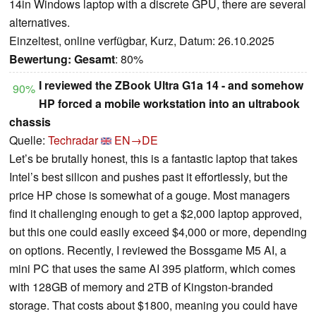
14in Windows laptop with a discrete GPU, there are several
alternatives.
Einzeltest, online verfügbar, Kurz, Datum: 26.10.2025
Bewertung:
Gesamt
: 80%
I reviewed the ZBook Ultra G1a 14 - and somehow
90%
HP forced a mobile workstation into an ultrabook
chassis
Quelle:
Techradar
EN→DE
Let’s be brutally honest, this is a fantastic laptop that takes
Intel’s best silicon and pushes past it effortlessly, but the
price HP chose is somewhat of a gouge. Most managers
find it challenging enough to get a $2,000 laptop approved,
but this one could easily exceed $4,000 or more, depending
on options. Recently, I reviewed the Bossgame M5 AI, a
mini PC that uses the same AI 395 platform, which comes
with 128GB of memory and 2TB of Kingston-branded
storage. That costs about $1800, meaning you could have