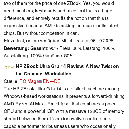
two of them for the price of one ZBook. Yes, you would
need monitors, keyboards and mice, but that’s a huge
difference, and entirely rebuffs the notion that this is
expensive because AMD is asking too much for its latest
chips. But without competition, it can.
Einzeltest, online verfügbar, Mittel, Datum: 05.10.2025
Bewertung:
Gesamt
: 90% Preis: 60% Leistung: 100%
Ausstattung: 100% Gehäuse: 80%
HP ZBook Ultra G1a 14 Review: A New Twist on
70%
the Compact Workstation
Quelle:
PC Mag
EN→DE
The HP ZBook Ultra G1a 14 is a distinct machine among
Windows-based workstations. It presents a forward-thinking
AMD Ryzen AI Max+ Pro chipset that combines a potent
CPU and a powerful IGP, with a massive 128GB of memory
shared between them. It's an innovative choice and a
capable performer for business users who occasionally