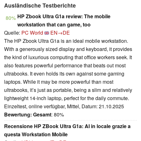
Ausländische Testberichte
HP Zbook Ultra G1a review: The mobile
80%
workstation that can game, too
Quelle:
PC World
EN→DE
The HP Zbook Ultra G1a is an ideal mobile workstation.
With a generously sized display and keyboard, it provides
the kind of luxurious computing that office workers seek. It
also features powerful performance that beats out most
ultrabooks. It even holds its own against some gaming
laptops. While it may be more powerful than most
ultrabooks, it’s just as portable, being a slim and relatively
lightweight 14-inch laptop, perfect for the daily commute.
Einzeltest, online verfügbar, Mittel, Datum: 21.10.2025
Bewertung:
Gesamt
: 80%
Recensione HP ZBook Ultra G1a: AI in locale grazie a
questa Workstation Mobile