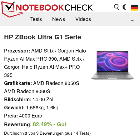
Tests
News
Videos
...
Benchmarks & Tech
Externe Tests
HP ZBook Ultra G1 Serie
Kaufberatung
Deals
Suche
Jobs
Prozessor:
AMD Strix / Gorgon Halo
Ryzen AI Max PRO 390, AMD Strix /
Forum
Gorgon Halo Ryzen AI Max+ PRO
395
Grafikkarte:
AMD Radeon 8050S,
AMD Radeon 8060S
Bildschirm:
14.00 Zoll
Gewicht:
1.586kg, 1.6kg
Preis:
4000 Euro
82.49%
- Gut
Bewertung:
Durchschnitt von
9
Bewertungen (aus
14
Tests)