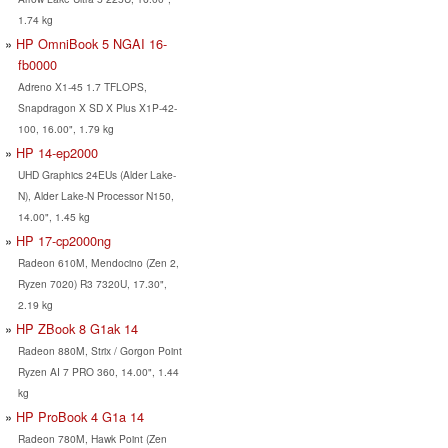
1.74 kg
HP OmniBook 5 NGAI 16-
fb0000
Adreno X1-45 1.7 TFLOPS,
Snapdragon X SD X Plus X1P-42-
100, 16.00", 1.79 kg
HP 14-ep2000
UHD Graphics 24EUs (Alder Lake-
N), Alder Lake-N Processor N150,
14.00", 1.45 kg
HP 17-cp2000ng
Radeon 610M, Mendocino (Zen 2,
Ryzen 7020) R3 7320U, 17.30",
2.19 kg
HP ZBook 8 G1ak 14
Radeon 880M, Strix / Gorgon Point
Ryzen AI 7 PRO 360, 14.00", 1.44
kg
HP ProBook 4 G1a 14
Radeon 780M, Hawk Point (Zen