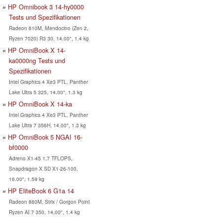
HP Omnibook 3 14-hy0000
Tests und Spezifikationen
Radeon 610M, Mendocino (Zen 2,
Ryzen 7020) R3 30, 14.00", 1.4 kg
HP OmniBook X 14-
ka0000ng Tests und
Spezifikationen
Intel Graphics 4 Xe3 PTL, Panther
Lake Ultra 5 325, 14.00", 1.3 kg
HP OmniBook X 14-ka
Intel Graphics 4 Xe3 PTL, Panther
Lake Ultra 7 356H, 14.00", 1.3 kg
HP OmniBook 5 NGAI 16-
bf0000
Adreno X1-45 1.7 TFLOPS,
Snapdragon X SD X1-26-100,
16.00", 1.59 kg
HP EliteBook 6 G1a 14
Radeon 860M, Strix / Gorgon Point
Ryzen AI 7 350, 14.00", 1.4 kg