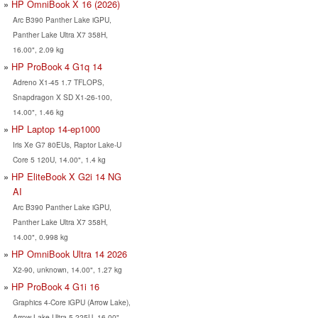
HP OmniBook X 16 (2026)
Arc B390 Panther Lake iGPU,
Panther Lake Ultra X7 358H,
16.00", 2.09 kg
HP ProBook 4 G1q 14
Adreno X1-45 1.7 TFLOPS,
Snapdragon X SD X1-26-100,
14.00", 1.46 kg
HP Laptop 14-ep1000
Iris Xe G7 80EUs, Raptor Lake-U
Core 5 120U, 14.00", 1.4 kg
HP EliteBook X G2i 14 NG
AI
Arc B390 Panther Lake iGPU,
Panther Lake Ultra X7 358H,
14.00", 0.998 kg
HP OmniBook Ultra 14 2026
X2-90, unknown, 14.00", 1.27 kg
HP ProBook 4 G1i 16
Graphics 4-Core iGPU (Arrow Lake),
Arrow Lake Ultra 5 225U, 16.00",