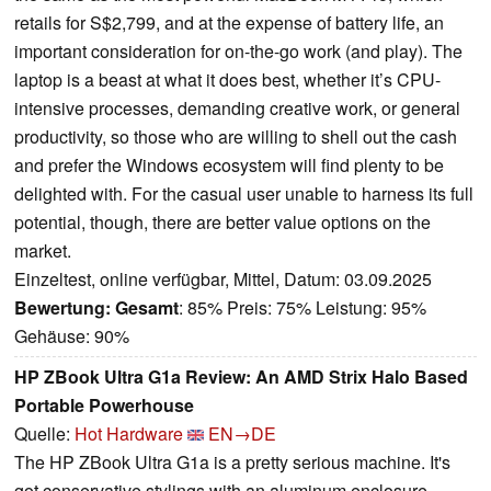
retails for S$2,799, and at the expense of battery life, an
important consideration for on-the-go work (and play). The
laptop is a beast at what it does best, whether it’s CPU-
intensive processes, demanding creative work, or general
productivity, so those who are willing to shell out the cash
and prefer the Windows ecosystem will find plenty to be
delighted with. For the casual user unable to harness its full
potential, though, there are better value options on the
market.
Einzeltest, online verfügbar, Mittel, Datum: 03.09.2025
Bewertung:
Gesamt
: 85% Preis: 75% Leistung: 95%
Gehäuse: 90%
HP ZBook Ultra G1a Review: An AMD Strix Halo Based
Portable Powerhouse
Quelle:
Hot Hardware
EN→DE
The HP ZBook Ultra G1a is a pretty serious machine. It's
got conservative stylings with an aluminum enclosure,