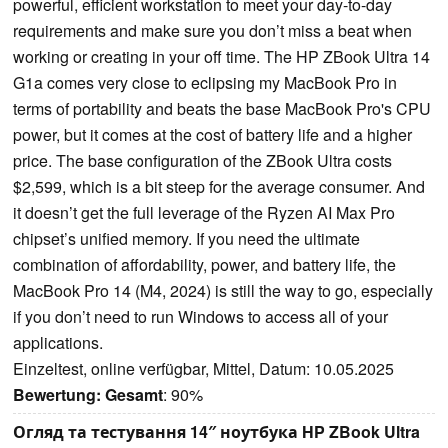
powerful, efficient workstation to meet your day-to-day
requirements and make sure you don’t miss a beat when
working or creating in your off time. The HP ZBook Ultra 14
G1a comes very close to eclipsing my MacBook Pro in
terms of portability and beats the base MacBook Pro's CPU
power, but it comes at the cost of battery life and a higher
price. The base configuration of the ZBook Ultra costs
$2,599, which is a bit steep for the average consumer. And
it doesn’t get the full leverage of the Ryzen AI Max Pro
chipset’s unified memory. If you need the ultimate
combination of affordability, power, and battery life, the
MacBook Pro 14 (M4, 2024) is still the way to go, especially
if you don’t need to run Windows to access all of your
applications.
Einzeltest, online verfügbar, Mittel, Datum: 10.05.2025
Bewertung:
Gesamt
: 90%
Огляд та тестування 14″ ноутбука HP ZBook Ultra