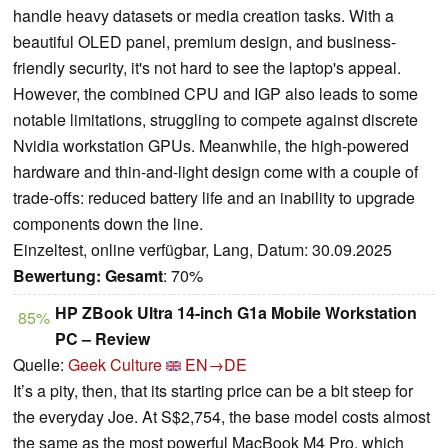
handle heavy datasets or media creation tasks. With a
beautiful OLED panel, premium design, and business-
friendly security, it's not hard to see the laptop's appeal.
However, the combined CPU and IGP also leads to some
notable limitations, struggling to compete against discrete
Nvidia workstation GPUs. Meanwhile, the high-powered
hardware and thin-and-light design come with a couple of
trade-offs: reduced battery life and an inability to upgrade
components down the line.
Einzeltest, online verfügbar, Lang, Datum: 30.09.2025
Bewertung:
Gesamt
: 70%
HP ZBook Ultra 14-inch G1a Mobile Workstation
85%
PC – Review
Quelle:
Geek Culture
EN→DE
It’s a pity, then, that its starting price can be a bit steep for
the everyday Joe. At S$2,754, the base model costs almost
the same as the most powerful MacBook M4 Pro, which