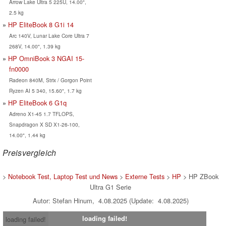
Arrow Lake Ultra 5 225U, 14.00",
2.5 kg
HP EliteBook 8 G1i 14
Arc 140V, Lunar Lake Core Ultra 7
268V, 14.00", 1.39 kg
HP OmniBook 3 NGAI 15-
fn0000
Radeon 840M, Strix / Gorgon Point
Ryzen AI 5 340, 15.60", 1.7 kg
HP EliteBook 6 G1q
Adreno X1-45 1.7 TFLOPS,
Snapdragon X SD X1-26-100,
14.00", 1.44 kg
Preisvergleich
>
Notebook Test, Laptop Test und News
>
Externe Tests
>
HP
> HP ZBook
Ultra G1 Serie
Autor: Stefan Hinum, 4.08.2025 (Update: 4.08.2025)
loading failed!
loading failed!