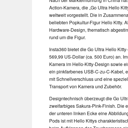
Nach der Markteinführung in China ha
Action-Kamera, die „Go Ultra Hello Kitty“
weltweit vorgestellt. Die in Zusammena
beliebten Popkultur-Figur Hello Kitty. 
Hardware-Design, thematisch abgesti
rund um die Figur.
Insta360 bietet die Go Ultra Hello Kit
569,99 US-Dollar (ca. 500 Euro) an. Im
Kamera im Hello-Kitty-Design sowie ein
ein pinkfarbenes USB-C-zu-C-Kabel, ei
mit Schnellverschluss und eine speziell
Transport von Kamera und Zubehör.
Designtechnisch überzeugt die Go Ultra 
zweifarbiges Sakura-Pink-Finish. Die e
der unteren linken Ecke eine Abbildung
Pods ist mit Hello Kittys charakteristis