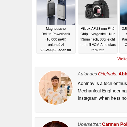
Magnetische
Viltrox AF 28 mm F4.5
DJI
Belkin‑Powerbank
Chip L vorgestellt: Nur
(10.000 mAh)
13mm flach, 60g leicht
Kam
unterstützt
und mit VCM-Autofokus
O
25‑W‑Qi2‑Laden für
17.06.2026
iPhone & Pixel
Weite
25.06.2026
Autor des
Originals
:
Abh
Abhinav is a tech enthusi
Mechanical Engineering 
Instagram when he is not
Übersetzer:
Carmen Po