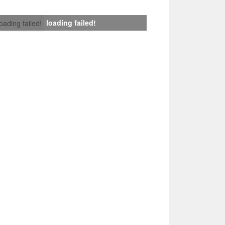
loading failed!
loading failed!