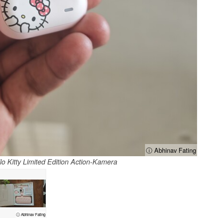
ⓘ Abhinav Fating
lo Kitty Limited Edition Action-Kamera
ⓘ Abhinav Fating