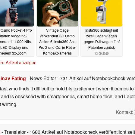
 Osmo Pocket 4 Pro
Vintage Cage
Insta360 schlägt mit
startet: Vlogging-
verwandelt DJI Osmo
zwei Gegenklagen
era mit 1.000 Nits,
Action 6, Insta360 Ace
gegen DJI wegen fünf
LED-Display und
Pro 2 und Co. in Retro-
Patenten zurück
neuem 3x-Zoom
Kompaktkameras
13.06.2026
16.06.2026
15.06.2026
re Artikel anzeigen
inav Fating
- News Editor
- 731 Artikel auf Notebookcheck verö
ast who finds it difficult to hold his excitement when it comes t
and is obsessed with smartphones, smart home tech, and Laptop
 writing.
Kontakt:
l
- Translator
- 1680 Artikel auf Notebookcheck veröffentlicht
sei