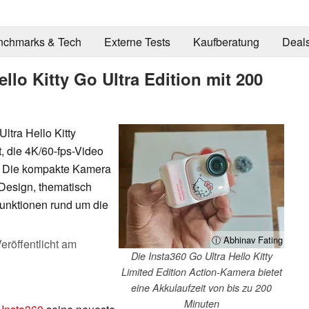
nchmarks & Tech
Externe Tests
Kaufberatung
Deal
ello Kitty Go Ultra Edition mit 200
ltra Hello Kitty
t, die 4K/60-fps-Video
t. Die kompakte Kamera
Design, thematisch
unktionen rund um die
ⓘ Abhinav Fating
eröffentlicht am
Die Insta360 Go Ultra Hello Kitty
Limited Edition Action-Kamera bietet
eine Akkulaufzeit von bis zu 200
Minuten