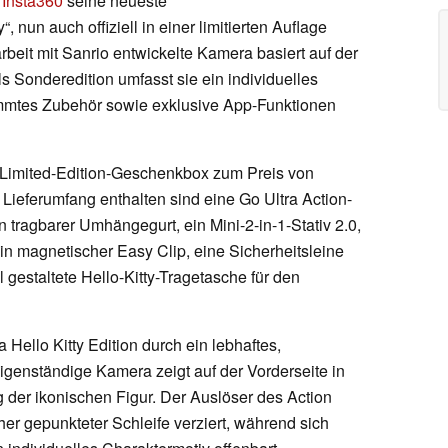
t
Insta360
seine neueste
, nun auch offiziell in einer limitierten Auflage
rbeit mit Sanrio entwickelte Kamera basiert auf der
Als Sonderedition umfasst sie ein individuelles
mmtes Zubehör sowie exklusive App-Funktionen
ty-Limited-Edition-Geschenkbox zum Preis von
 Lieferumfang enthalten sind eine Go Ultra Action-
 tragbarer Umhängegurt, ein Mini-2-in-1-Stativ 2.0,
n magnetischer Easy Clip, eine Sicherheitsleine
 gestaltete Hello-Kitty-Tragetasche für den
Hello Kitty Edition durch ein lebhaftes,
igenständige Kamera zeigt auf der Vorderseite in
 der ikonischen Figur. Der Auslöser des Action
cher gepunkteter Schleife verziert, während sich