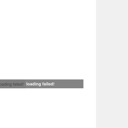
loading failed!
loading failed!