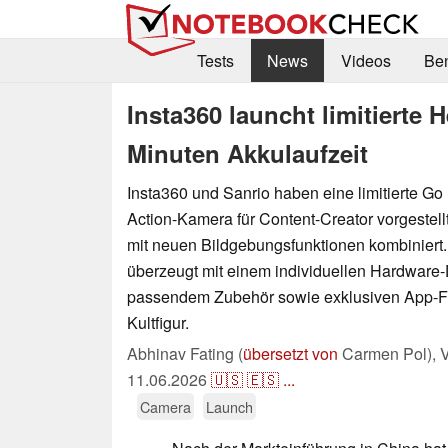
Tests
News
Videos
Be
Insta360 launcht limitierte H
Minuten Akkulaufzeit
Insta360 und Sanrio haben eine limitierte Go U
Action-Kamera für Content-Creator vorgestell
mit neuen Bildgebungsfunktionen kombinier
überzeugt mit einem individuellen Hardware-
passendem Zubehör sowie exklusiven App-F
Kultfigur.
Abhinav Fating (
übersetzt von
Carmen Pol),
V
11.06.2026
🇺🇸
🇪🇸
...
Camera
Launch