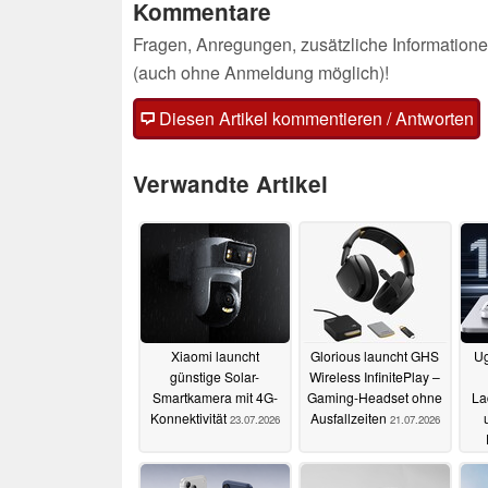
Kommentare
Fragen, Anregungen, zusätzliche Informatione
(auch ohne Anmeldung möglich)!
Diesen Artikel kommentieren / Antworten
Verwandte Artikel
Xiaomi launcht
Glorious launcht GHS
Ug
günstige Solar-
Wireless InfinitePlay –
Smartkamera mit 4G-
Gaming-Headset ohne
La
Konnektivität
Ausfallzeiten
23.07.2026
21.07.2026