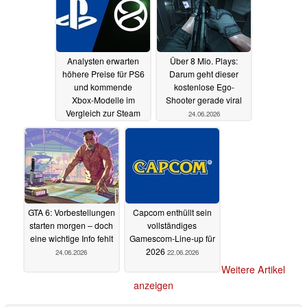
Analysten erwarten
Über 8 Mio. Plays:
höhere Preise für PS6
Darum geht dieser
und kommende
kostenlose Ego-
Xbox‑Modelle im
Shooter gerade viral
Vergleich zur Steam
24.06.2026
Machine
24.06.2026
GTA 6: Vorbestellungen
Capcom enthüllt sein
starten morgen – doch
vollständiges
eine wichtige Info fehlt
Gamescom‑Line‑up für
2026
24.06.2026
22.06.2026
Weitere Artikel
anzeigen