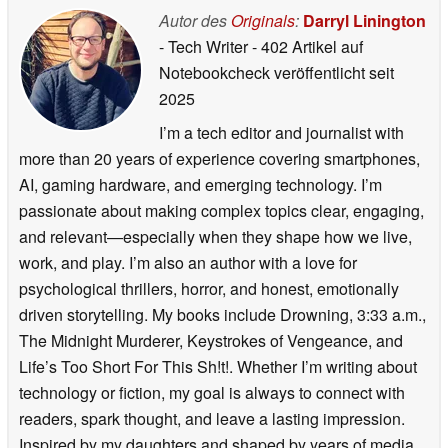
Autor des
Originals
:
Darryl Linington
- Tech Writer
- 402 Artikel auf
Notebookcheck veröffentlicht
seit
2025
I’m a tech editor and journalist with
more than 20 years of experience covering smartphones,
AI, gaming hardware, and emerging technology. I’m
passionate about making complex topics clear, engaging,
and relevant—especially when they shape how we live,
work, and play. I’m also an author with a love for
psychological thrillers, horror, and honest, emotionally
driven storytelling. My books include Drowning, 3:33 a.m.,
The Midnight Murderer, Keystrokes of Vengeance, and
Life’s Too Short For This Sh!t!. Whether I’m writing about
technology or fiction, my goal is always to connect with
readers, spark thought, and leave a lasting impression.
Inspired by my daughters and shaped by years of media