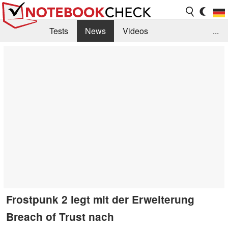
Tests
News
Videos
...
Benchmarks & Tech
Externe Tests
Kaufberatung
Deals
Suche
Jobs
Forum
Frostpunk 2 legt mit der Erweiterung
Breach of Trust nach