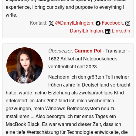
experience, I bring curiosity and purpose to everything I
write.
Kontakt:
@DarrylLinington
,
Facebook
,
DarrylLinington
,
LinkedIn
Übersetzer:
Carmen Pol
- Translator
-
1662 Artikel auf Notebookcheck
veröffentlicht
seit 2023
Nachdem ich den größten Teil meiner
frühen Jahre in Deutschland verbracht
hatte, wurde meine Erziehung als zweisprachiges Kind
erleichtert. Im Jahr 2007 fand ich mich wöchentlich
gezwungen, mein Windows-Betriebssystem neu zu
installieren ... Also besorgte ich mir eines Tages ein
MacBook Black. Es war während dieser Zeit, dass ich
eine tiefe Wertschätzung für Technologie entwickelte, die