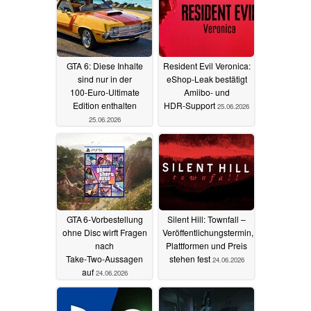
GTA 6: Diese Inhalte
Resident Evil Veronica:
sind nur in der
eShop‑Leak bestätigt
100‑Euro‑Ultimate
Amiibo‑ und
Edition enthalten
HDR‑Support
25.06.2026
25.06.2026
GTA 6‑Vorbestellung
Silent Hill: Townfall –
ohne Disc wirft Fragen
Veröffentlichungstermin,
nach
Plattformen und Preis
Take‑Two‑Aussagen
stehen fest
24.06.2026
auf
24.06.2026