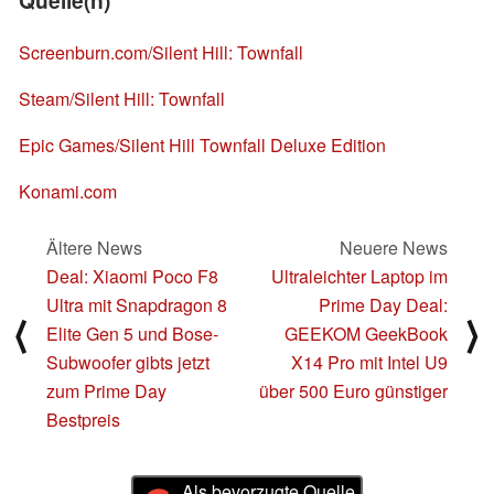
Quelle(n)
Screenburn.com/Silent Hill: Townfall
Steam/Silent Hill: Townfall
Epic Games/Silent Hill Townfall Deluxe Edition
Konami.com
Ältere News
Neuere News
Deal: Xiaomi Poco F8
Ultraleichter Laptop im
Ultra mit Snapdragon 8
Prime Day Deal:
⟨
⟩
Elite Gen 5 und Bose-
GEEKOM GeekBook
Subwoofer gibts jetzt
X14 Pro mit Intel U9
zum Prime Day
über 500 Euro günstiger
Bestpreis
Als bevorzugte Quelle