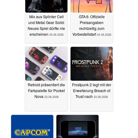
Mix aus Splinter Cell
GTA 6: Offizielle
und Metal Gear Solid:
Preisangaben
Neues Spiel dürfte nie
rechtzeitig zum
erscheinen
Vorbestellstart
25.06.2026
24.06.2026
Retroid präsentiert die
Frostpunk 2 legt mit der
Farbpalette für Pocket
Erweiterung Breach of
Nova
Trust nach
23.06.2026
23.06.2026