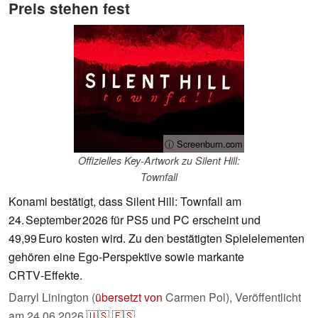
Preis stehen fest
ⓘ Screenburn.com
Offizielles Key‑Artwork zu Silent Hill:
Townfall
Konami bestätigt, dass Silent Hill: Townfall am
24. September 2026 für PS5 und PC erscheint und
49,99 Euro kosten wird. Zu den bestätigten Spielelementen
gehören eine Ego‑Perspektive sowie markante
CRTV‑Effekte.
Darryl Linington (
übersetzt von
Carmen Pol),
Veröffentlicht
am
24.06.2026
🇺🇸
🇪🇸
...