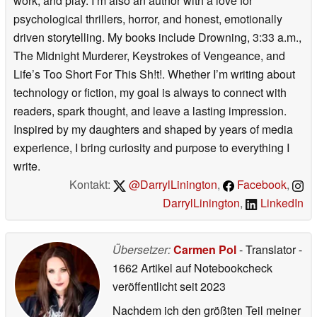
work, and play. I’m also an author with a love for
psychological thrillers, horror, and honest, emotionally
driven storytelling. My books include Drowning, 3:33 a.m.,
The Midnight Murderer, Keystrokes of Vengeance, and
Life’s Too Short For This Sh!t!. Whether I’m writing about
technology or fiction, my goal is always to connect with
readers, spark thought, and leave a lasting impression.
Inspired by my daughters and shaped by years of media
experience, I bring curiosity and purpose to everything I
write.
Kontakt:
@DarrylLinington
,
Facebook
,
DarrylLinington
,
LinkedIn
Übersetzer:
Carmen Pol
- Translator
-
1662 Artikel auf Notebookcheck
veröffentlicht
seit 2023
Nachdem ich den größten Teil meiner