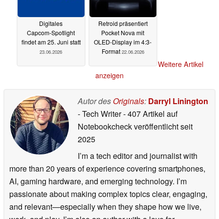
Digitales
Retroid präsentiert
Capcom‑Spotlight
Pocket Nova mit
findet am 25. Juni statt
OLED-Display im 4:3-
Format
23.06.2026
22.06.2026
Weitere Artikel
anzeigen
Autor des
Originals
:
Darryl Linington
- Tech Writer
- 407 Artikel auf
Notebookcheck veröffentlicht
seit
2025
I’m a tech editor and journalist with
more than 20 years of experience covering smartphones,
AI, gaming hardware, and emerging technology. I’m
passionate about making complex topics clear, engaging,
and relevant—especially when they shape how we live,