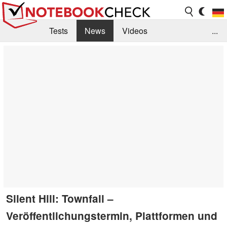
Tests
News
Videos
...
Benchmarks & Tech
Externe Tests
Kaufberatung
Deals
Suche
Jobs
Forum
Silent Hill: Townfall –
Veröffentlichungstermin, Plattformen und