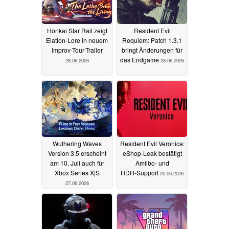
Honkai Star Rail zeigt
Resident Evil
Elation-Lore in neuem
Requiem: Patch 1.3.1
Improv-Tour-Trailer
bringt Änderungen für
das Endgame
28.06.2026
28.06.2026
Wuthering Waves
Resident Evil Veronica:
Version 3.5 erscheint
eShop‑Leak bestätigt
am 10. Juli auch für
Amiibo‑ und
Xbox Series X|S
HDR‑Support
25.06.2026
27.06.2026