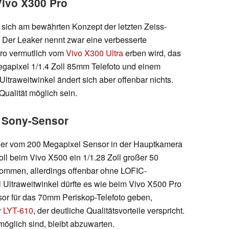
Vivo X300 Pro
ich am bewährten Konzept der letzten Zeiss-
 Der Leaker nennt zwar eine verbesserte
Pro vermutlich vom
Vivo X300 Ultra
erben wird, das
egapixel 1/1.4 Zoll 85mm Telefoto und einem
ltraweitwinkel ändert sich aber offenbar nichts.
ualität möglich sein.
 Sony-Sensor
ieder vom 200 Megapixel Sensor in der Hauptkamera
ll beim Vivo X500 ein 1/1.28 Zoll großer 50
ommen, allerdings offenbar ohne LOFIC-
Ultraweitwinkel dürfte es wie beim Vivo X500 Pro
or für das 70mm Periskop-Telefoto geben,
ny LYT-610
, der deutliche Qualitätsvorteile verspricht.
glich sind, bleibt abzuwarten.