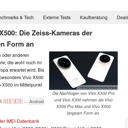
nchmarks & Tech
Externe Tests
Kaufberatung
Deal
 X500: Die Zeiss-Kameras der
en Form an
n oder anderen
rie, die wohl noch im
opa erwartet wird. Bis
nsbesondere Vivo X500
 X500 im Mittelpunkt
ⓘ The King of Machine Building Tengxiao
Die Nachfolger von Vivo X300 Pro
und Vivo X300 nehmen als Vivo
6
🇺🇸
🇪🇸
...
Android
X500 Pro Max und Vivo X500
langsam Form an.
 der IMEI-Datenbank