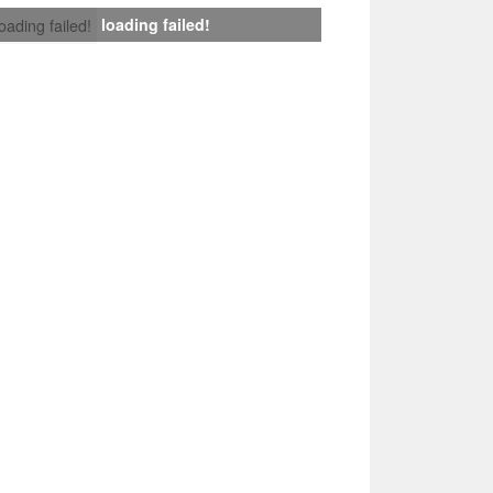
loading failed!
loading failed!