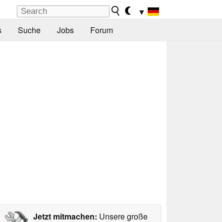
▼
s
Suche
Jobs
Forum
Jetzt mitmachen:
Unsere große