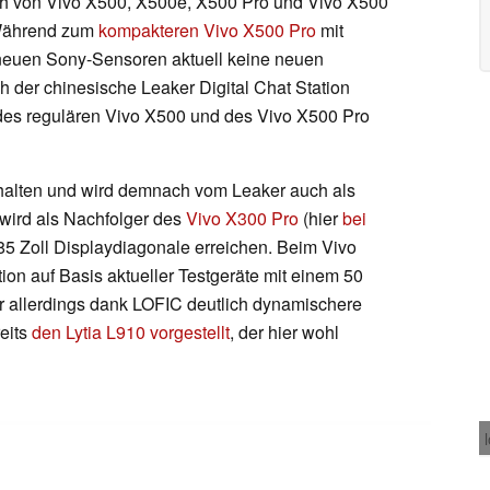
nch von Vivo X500, X500e, X500 Pro und Vivo X500
. Während zum
kompakteren Vivo X500 Pro
mit
euen Sony-Sensoren aktuell keine neuen
h der chinesische Leaker Digital Chat Station
des regulären Vivo X500 und des Vivo X500 Pro
erhalten und wird demnach vom Leaker auch als
 wird als Nachfolger des
Vivo X300 Pro
(hier
bei
,85 Zoll Displaydiagonale erreichen. Beim Vivo
ion auf Basis aktueller Testgeräte mit einem 50
r allerdings dank LOFIC deutlich dynamischere
reits
den Lytia L910 vorgestellt
, der hier wohl