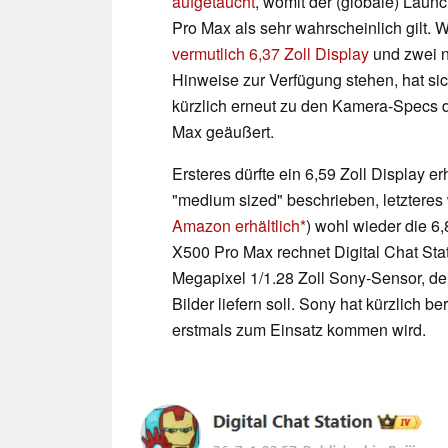
aufgetaucht
, womit der (globale) Lau
Pro Max als sehr wahrscheinlich gilt
vermutlich 6,37 Zoll Display
und zwei n
Hinweise zur Verfügung stehen, hat sic
kürzlich erneut zu den Kamera-Specs 
Max geäußert.
Ersteres dürfte ein 6,59 Zoll Display 
"medium sized" beschrieben, letzteres
Amazon erhältlich
) wohl wieder die 6
X500 Pro Max rechnet Digital Chat Stat
Megapixel 1/1.28 Zoll Sony-Sensor, de
Bilder liefern soll. Sony hat kürzlich be
erstmals zum Einsatz kommen wird.