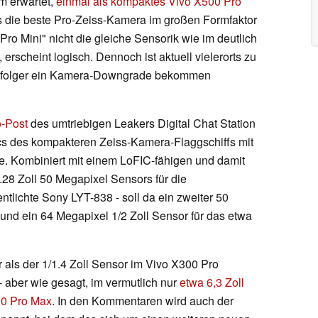
rm erwartet,
einmal als kompaktes Vivo X500 Pro
s die beste Pro-Zeiss-Kamera im großen Formfaktor
Pro Mini" nicht die gleiche Sensorik wie im deutlich
 erscheint logisch. Dennoch ist aktuell vielerorts zu
chfolger ein Kamera-Downgrade bekommen
-Post
des umtriebigen Leakers Digital Chat Station
cs des kompakteren Zeiss-Kamera-Flaggschiffs mit
. Kombiniert mit einem LoFIC-fähigen und damit
28 Zoll 50 Megapixel Sensors für die
tlichte Sony LYT-838 - soll da ein zweiter 50
und ein 64 Megapixel 1/2 Zoll Sensor für das etwa
r als der 1/1.4 Zoll Sensor im Vivo X300 Pro
 aber wie gesagt, im vermutlich nur
etwa 6,3 Zoll
500 Pro Max
. In den Kommentaren wird auch der