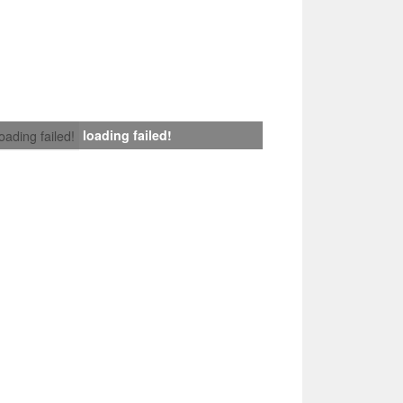
loading failed!
loading failed!