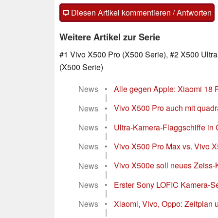
Fragen, Anregungen, zusätzliche Informatione
(auch ohne Anmeldung möglich)!
Diesen Artikel kommentieren / Antworten
Weitere Artikel zur Serie
#1 Vivo X500 Pro (X500 Serie), #2 X500 Ultr
(X500 Serie)
News
•
Alle gegen Apple: Xiaomi 18 
|
News
•
Vivo X500 Pro auch mit quadrat
|
News
•
Ultra-Kamera-Flaggschiffe in G
|
News
•
Vivo X500 Pro Max vs. Vivo X
|
News
•
Vivo X500e soll neues Zeiss
|
News
•
Erster Sony LOFIC Kamera-Sensor