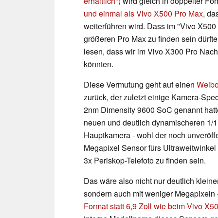
erhältlich
) wird gleich in doppelter Fo
und einmal als Vivo X500 Pro Max
, da
weiterführen wird. Dass im "Vivo X500 
größeren Pro Max zu finden sein dürfte,
lesen, dass wir im Vivo X300 Pro Na
könnten.
Diese Vermutung geht auf einen
Weibo
zurück, der zuletzt einige Kamera-Spe
2nm Dimensity 9600 SoC genannt hatte
neuen und deutlich dynamischeren 1/1.
Hauptkamera - wohl der noch unveröffen
Megapixel Sensor fürs Ultraweitwinkel 
3x Periskop-Telefoto zu finden sein.
Das wäre also nicht nur deutlich kleine
sondern auch mit weniger Megapixeln -
Format statt 6,9 Zoll wie beim Vivo X