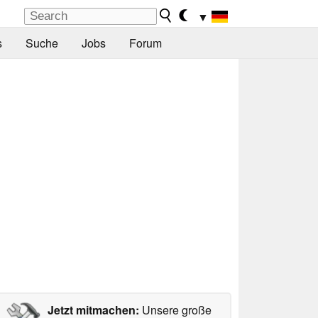
▼
s
Suche
Jobs
Forum
Jetzt mitmachen:
Unsere große