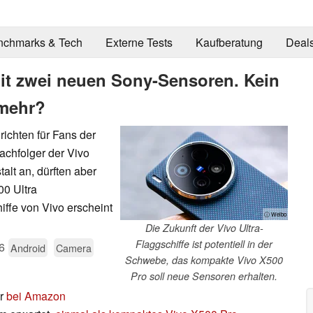
nchmarks & Tech
Externe Tests
Kaufberatung
Deal
it zwei neuen Sony-Sensoren. Kein
 mehr?
richten für Fans der
achfolger der Vivo
lt an, dürften aber
00 Ultra
iffe von Vivo erscheint
ⓘ Weibo
Die Zukunft der Vivo Ultra-
Flaggschiffe ist potentiell in der
6
Android
Camera
Schwebe, das kompakte Vivo X500
Pro soll neue Sensoren erhalten.
er
bei Amazon