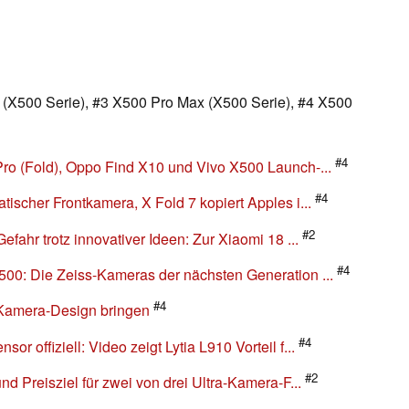
n zu diesem Artikel? - Uns interessiert Deine Meinung
a (X500 Serie), #3 X500 Pro Max (X500 Serie), #4 X500
#4
Pro (Fold), Oppo Find X10 und Vivo X500 Launch-...
#4
ischer Frontkamera, X Fold 7 kopiert Apples i...
#2
efahr trotz innovativer Ideen: Zur Xiaomi 18 ...
#4
500: Die Zeiss-Kameras der nächsten Generation ...
#4
-Kamera-Design bringen
#4
 offiziell: Video zeigt Lytia L910 Vorteil f...