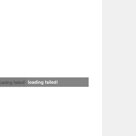
loading failed!
loading failed!