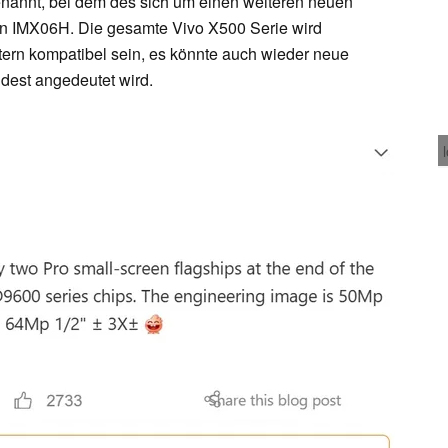
nannt, bei dem des sich um einen weiteren neuen
n IMX06H. Die gesamte Vivo X500 Serie wird
ern kompatibel sein, es könnte auch wieder neue
est angedeutet wird.