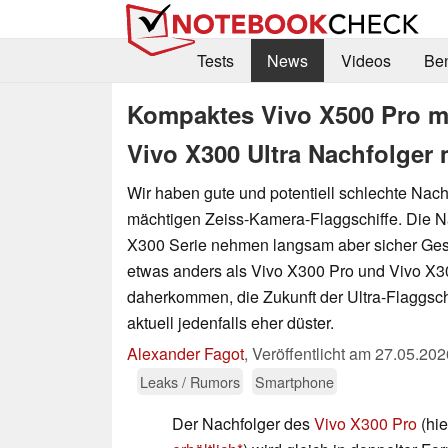
Tests
News
Videos
Be
Kompaktes Vivo X500 Pro m
Vivo X300 Ultra Nachfolger
Wir haben gute und potentiell schlechte Nach
mächtigen Zeiss-Kamera-Flaggschiffe. Die N
X300 Serie nehmen langsam aber sicher Gesta
etwas anders als Vivo X300 Pro und Vivo X3
daherkommen, die Zukunft der Ultra-Flaggsch
aktuell jedenfalls eher düster.
Alexander Fagot
,
Veröffentlicht am
27.05.202
Leaks / Rumors
Smartphone
Der Nachfolger des
Vivo X300 Pro
(hi