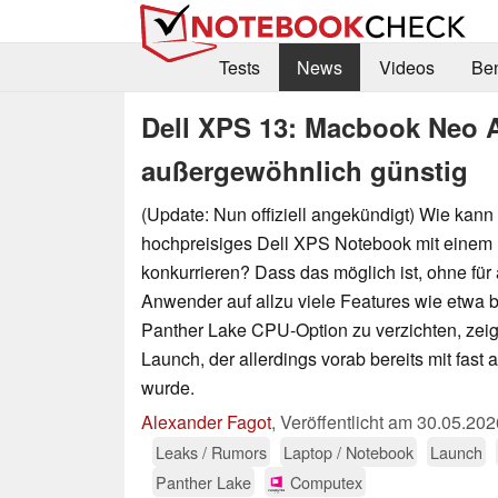
Tests
News
Videos
Be
Dell XPS 13: Macbook Neo Al
außergewöhnlich günstig
(Update: Nun offiziell angekündigt) Wie kann e
hochpreisiges Dell XPS Notebook mit eine
konkurrieren? Dass das möglich ist, ohne für
Anwender auf allzu viele Features wie etwa
Panther Lake CPU-Option zu verzichten, zeig
Launch, der allerdings vorab bereits mit fast a
wurde.
Alexander Fagot
,
Veröffentlicht am
30.05.202
Leaks / Rumors
Laptop / Notebook
Launch
Panther Lake
Computex