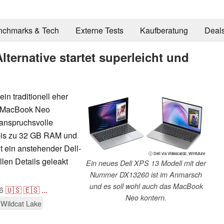
nchmarks & Tech
Externe Tests
Kaufberatung
Deal
ternative startet superleicht und
in traditionell eher
m MacBook Neo
 anspruchsvolle
 bis zu 32 GB RAM und
t ein anstehender Dell-
ⓘ Dell via Videocardz, Winfuture
llen Details geleakt
Ein neues Dell XPS 13 Modell mit der
Nummer DX13260 ist im Anmarsch
und es soll wohl auch das MacBook
6
🇺🇸
🇪🇸
...
Neo kontern.
Wildcat Lake