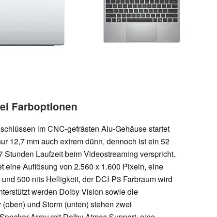
wei Farboptionen
schlüssen im CNC-gefrästen Alu-Gehäuse startet
 nur 12,7 mm auch extrem dünn, dennoch ist ein 52
7 Stunden Laufzeit beim Videostreaming verspricht.
et eine Auflösung von 2.560 x 1.600 Pixeln, eine
 und 500 nits Helligkeit, der DCI-P3 Farbraum wird
nterstützt werden Dolby Vision sowie die
y (oben) und Storm (unten) stehen zwei
Speaker-Array mit Dolby Atmos Support, eine