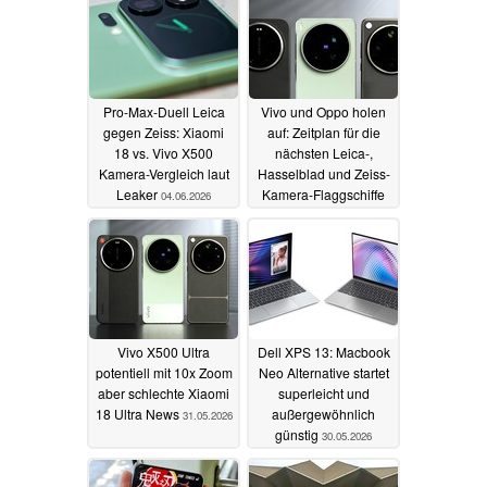
Pro-Max-Duell Leica
Vivo und Oppo holen
gegen Zeiss: Xiaomi
auf: Zeitplan für die
18 vs. Vivo X500
nächsten Leica-,
Kamera-Vergleich laut
Hasselblad und Zeiss-
Leaker
Kamera-Flaggschiffe
04.06.2026
04.06.2026
Vivo X500 Ultra
Dell XPS 13: Macbook
potentiell mit 10x Zoom
Neo Alternative startet
aber schlechte Xiaomi
superleicht und
18 Ultra News
außergewöhnlich
31.05.2026
günstig
30.05.2026