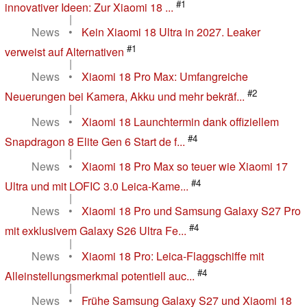
#1
innovativer Ideen: Zur Xiaomi 18 ...
|
News
•
Kein Xiaomi 18 Ultra in 2027. Leaker
#1
verweist auf Alternativen
|
News
•
Xiaomi 18 Pro Max: Umfangreiche
#2
Neuerungen bei Kamera, Akku und mehr bekräf...
|
News
•
Xiaomi 18 Launchtermin dank offiziellem
#4
Snapdragon 8 Elite Gen 6 Start de f...
|
News
•
Xiaomi 18 Pro Max so teuer wie Xiaomi 17
#4
Ultra und mit LOFIC 3.0 Leica-Kame...
|
News
•
Xiaomi 18 Pro und Samsung Galaxy S27 Pro
#4
mit exklusivem Galaxy S26 Ultra Fe...
|
News
•
Xiaomi 18 Pro: Leica-Flaggschiffe mit
#4
Alleinstellungsmerkmal potentiell auc...
|
News
•
Frühe Samsung Galaxy S27 und Xiaomi 18