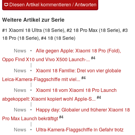
Diesen Artikel kommentieren / Antworten
Weitere Artikel zur Serie
#1 Xiaomi 18 Ultra (18 Serie), #2 18 Pro Max (18 Serie), #3
18 Pro (18 Serie), #4 18 (18 Serie)
News
•
Alle gegen Apple: Xiaomi 18 Pro (Fold),
#4
Oppo Find X10 und Vivo X500 Launch-...
|
News
•
Xiaomi 18 Familie: Drei von vier globale
#4
Leica-Kamera-Flaggschiffe mit viel...
|
News
•
Xiaomi 18 vom Xiaomi 18 Pro Launch
#4
abgekoppelt: Xiaomi kopiert wohl Apple-S...
|
News
•
Happy day: Globaler und früherer Xiaomi 18
#4
Pro Max Launch bekräftigt
|
News
•
Ultra-Kamera-Flaggschiffe in Gefahr trotz