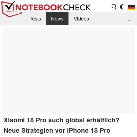
Tests
News
Videos
...
Benchmarks & Tech
Externe Tests
Kaufberatung
Deals
Suche
Jobs
Forum
Xiaomi 18 Pro auch global erhältlich?
Neue Strategien vor iPhone 18 Pro