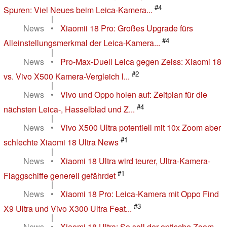
#4
Spuren: Viel Neues beim Leica-Kamera...
|
News
•
Xiaomii 18 Pro: Großes Upgrade fürs
#4
Alleinstellungsmerkmal der Leica-Kamera...
|
News
•
Pro-Max-Duell Leica gegen Zeiss: Xiaomi 18
#2
vs. Vivo X500 Kamera-Vergleich l...
|
News
•
Vivo und Oppo holen auf: Zeitplan für die
#4
nächsten Leica-, Hasselblad und Z...
|
News
•
Vivo X500 Ultra potentiell mit 10x Zoom aber
#1
schlechte Xiaomi 18 Ultra News
|
News
•
Xiaomi 18 Ultra wird teurer, Ultra-Kamera-
#1
Flaggschiffe generell gefährdet
|
News
•
Xiaomi 18 Pro: Leica-Kamera mit Oppo Find
#3
X9 Ultra und Vivo X300 Ultra Feat...
|
News
•
Xiaomi 18 Ultra: So soll der optische Zoom