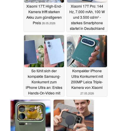
Xiaomi 17T: High-End-
Xiaomi 17T Pro: 144
Kamera trifft starken
Hz, 7.000 mAh, 100 W
Akku zum günstigeren
und 3.500 cd/m² -
Preis
starkes Smartphone
28.05.2026
startet in Deutschland
28.05.2026
So fühlt sich der
Kompakter iPhone
kompakte Samsung-
Ultra Konkurrent mit
Konkurrent zum
200MP Leica Triple-
iPhone Ultra an: Erstes
Kamera von Xiaomi
Hands-On-Video mit
27.05.2026
Dummy
28.05.2026