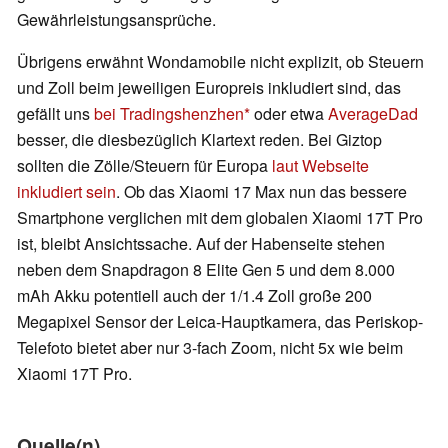
Gewährleistungsansprüche.
Übrigens erwähnt Wondamobile nicht explizit, ob Steuern
und Zoll beim jeweiligen Europreis inkludiert sind, das
gefällt uns
bei Tradingshenzhen
oder etwa
AverageDad
besser, die diesbezüglich Klartext reden. Bei Giztop
sollten die Zölle/Steuern für Europa
laut Webseite
inkludiert sein
. Ob das Xiaomi 17 Max nun das bessere
Smartphone verglichen mit dem globalen Xiaomi 17T Pro
ist, bleibt Ansichtssache. Auf der Habenseite stehen
neben dem Snapdragon 8 Elite Gen 5 und dem 8.000
mAh Akku potentiell auch der 1/1.4 Zoll große 200
Megapixel Sensor der Leica-Hauptkamera, das Periskop-
Telefoto bietet aber nur 3-fach Zoom, nicht 5x wie beim
Xiaomi 17T Pro.
Quelle(n)