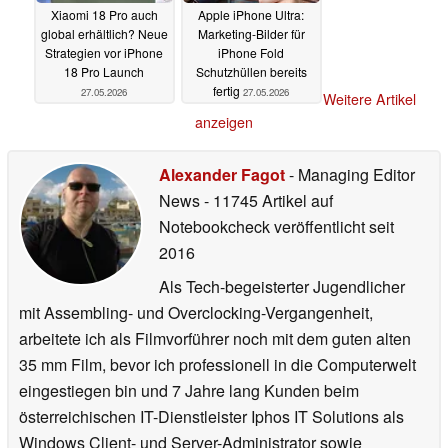
Xiaomi 18 Pro auch
Apple iPhone Ultra:
global erhältlich? Neue
Marketing-Bilder für
Strategien vor iPhone
iPhone Fold
18 Pro Launch
Schutzhüllen bereits
fertig
27.05.2026
27.05.2026
Weitere Artikel
anzeigen
Alexander Fagot
- Managing Editor
News
- 11745 Artikel auf
Notebookcheck veröffentlicht
seit
2016
Als Tech-begeisterter Jugendlicher
mit Assembling- und Overclocking-Vergangenheit,
arbeitete ich als Filmvorführer noch mit dem guten alten
35 mm Film, bevor ich professionell in die Computerwelt
eingestiegen bin und 7 Jahre lang Kunden beim
österreichischen IT-Dienstleister Iphos IT Solutions als
Windows Client- und Server-Administrator sowie