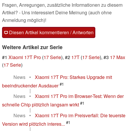
Fragen, Anregungen, zusätzliche Informationen zu diesem
Artikel? - Uns interessiert Deine Meinung (auch ohne
Anmeldung möglich)!
Diesen Artikel kommentieren / Antworten
Weitere Artikel zur Serie
#1
Xiaomi 17T Pro
(
17 Serie
), #2
17T
(
17 Serie
), #3
17 Max
(
17 Serie
)
News
•
Xiaomi 17T Pro: Starkes Upgrade mit
#1
beeindruckender Ausdauer
|
News
•
Xiaomi 17T Pro im Browser-Test: Wenn der
#1
schnelle Chip plötzlich langsam wirkt
|
News
•
Xiaomi 17T Pro im Preisverfall: Die teuerste
#1
Version wird plötzlich interes...
|