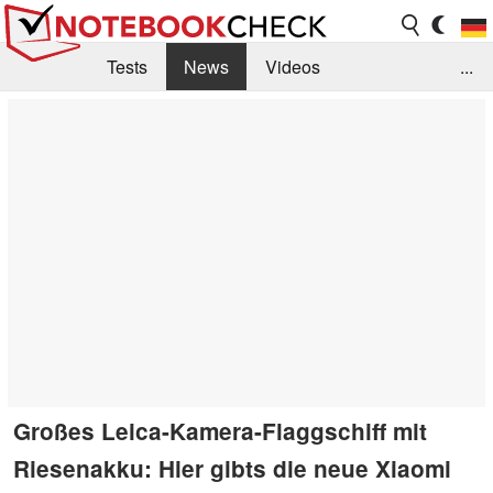
Tests
News
Videos
...
Benchmarks & Tech
Externe Tests
Kaufberatung
Deals
Suche
Jobs
Forum
Großes Leica-Kamera-Flaggschiff mit
Riesenakku: Hier gibts die neue Xiaomi