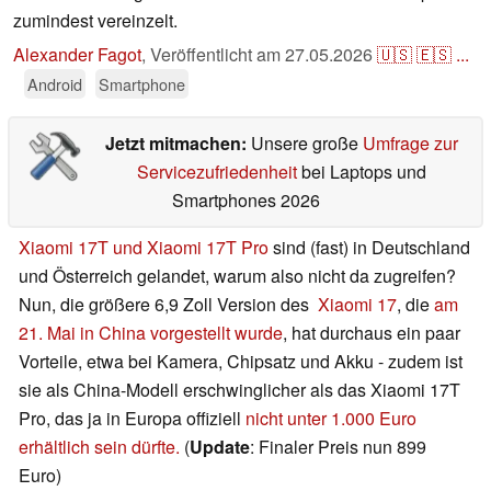
zumindest vereinzelt.
Alexander Fagot
,
Veröffentlicht am
27.05.2026
🇺🇸
🇪🇸
...
Android
Smartphone
Jetzt mitmachen:
Unsere große
Umfrage zur
Servicezufriedenheit
bei Laptops und
Smartphones 2026
Xiaomi 17T und Xiaomi 17T Pro
sind (fast) in Deutschland
und Österreich gelandet, warum also nicht da zugreifen?
Nun, die größere 6,9 Zoll Version des
Xiaomi 17
, die
am
21. Mai in China vorgestellt wurde
, hat durchaus ein paar
Vorteile, etwa bei Kamera, Chipsatz und Akku - zudem ist
sie als China-Modell erschwinglicher als das Xiaomi 17T
Pro, das ja in Europa offiziell
nicht unter 1.000 Euro
erhältlich sein dürfte.
(
Update
: Finaler Preis nun 899
Euro)