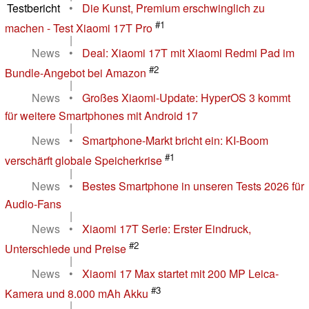
Testbericht
•
Die Kunst, Premium erschwinglich zu
#1
machen - Test Xiaomi 17T Pro
|
News
•
Deal: Xiaomi 17T mit Xiaomi Redmi Pad im
#2
Bundle-Angebot bei Amazon
|
News
•
Großes Xiaomi-Update: HyperOS 3 kommt
für weitere Smartphones mit Android 17
|
News
•
Smartphone-Markt bricht ein: KI-Boom
#1
verschärft globale Speicherkrise
|
News
•
Bestes Smartphone in unseren Tests 2026 für
Audio-Fans
|
News
•
Xiaomi 17T Serie: Erster Eindruck,
#2
Unterschiede und Preise
|
News
•
Xiaomi 17 Max startet mit 200 MP Leica-
#3
Kamera und 8.000 mAh Akku
|