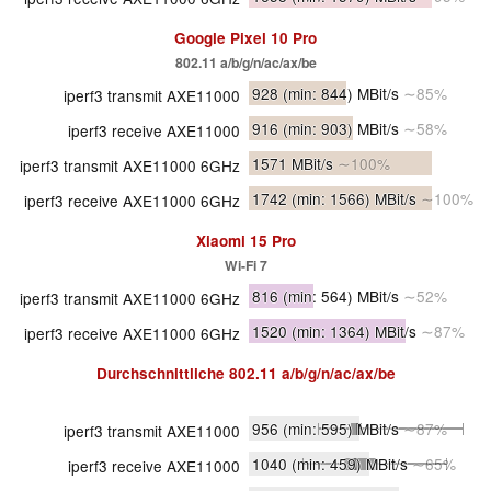
Google Pixel 10 Pro
802.11 a/​b/​g/​n/​ac/​ax/​be
928
(min: 844)
MBit/s
∼85%
iperf3 transmit AXE11000
916
(min: 903)
MBit/s
∼58%
iperf3 receive AXE11000
1571 MBit/s
∼100%
iperf3 transmit AXE11000 6GHz
1742
(min: 1566)
MBit/s
∼100%
iperf3 receive AXE11000 6GHz
Xiaomi 15 Pro
Wi-Fi 7
816
(min: 564)
MBit/s
∼52%
iperf3 transmit AXE11000 6GHz
1520
(min: 1364)
MBit/s
∼87%
iperf3 receive AXE11000 6GHz
Durchschnittliche
802.11 a/​b/​g/​n/​ac/​ax/​be
956
(min: 595)
MBit/s
∼87%
iperf3 transmit AXE11000
1040
(min: 459)
MBit/s
∼65%
iperf3 receive AXE11000