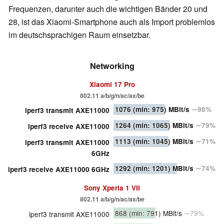
Frequenzen, darunter auch die wichtigen Bänder 20 und
28, ist das Xiaomi-Smartphone auch als Import problemlos
im deutschsprachigen Raum einsetzbar.
Networking
Xiaomi 17 Pro
802.11 a/​b/​g/​n/​ac/​ax/​be
1076
(min: 975)
MBit/s
∼98%
iperf3 transmit AXE11000
1264
(min: 1065)
MBit/s
∼79%
iperf3 receive AXE11000
1113
(min: 1045)
MBit/s
∼71%
iperf3 transmit AXE11000
6GHz
1292
(min: 1201)
MBit/s
∼74%
iperf3 receive AXE11000 6GHz
Sony Xperia 1 VII
802.11 a/​b/​g/​n/​ac/​ax/​be
868
(min: 791)
MBit/s
∼79%
iperf3 transmit AXE11000