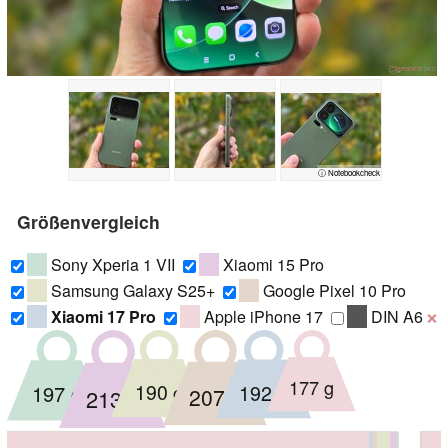
ⓘ Notebookcheck
Größenvergleich
Sony Xperia 1 VII
Xiaomi 15 Pro
Samsung Galaxy S25+
Google Pixel 10 Pro
Xiaomi 17 Pro
Apple iPhone 17
DIN A6
❌
177 g
192 g
190 g
197 g
207 g
213 g