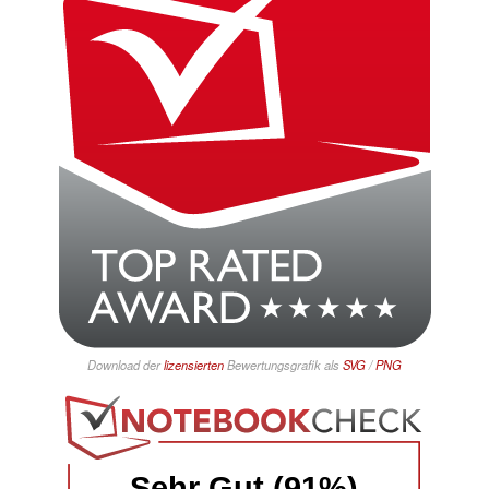
Download der
lizensierten
Bewertungsgrafik als
SVG
/
PNG
Sehr Gut (91%)