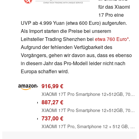
für das Xiaomi
17 Pro eine
UVP ab 4.999 Yuan (etwa 600 Euro) aufgerufen.
Als Import starten die Preise bei unserem
Leihsteller Trading Shenzhen bei
etwa 760 Euro
.
Aufgrund der fehlenden Verfügbarkeit des
Vorgängers, gehen wir davon aus, dass es ebenso
in diesem Jahr das Pro-Modell leider nicht nach
Europa schaffen wird.
916,99 €
XIAOMI 17T Pro Smartphone 12+512GB, 7000mAh, Leica 5X Telekamera, Deep Blue
887,27 €
XIAOMI 17T Pro Smartphone 12+512GB, 7000mAh, Leica 5X Telekamera, Schwarz
737,00 €
XIAOMI 17T Pro, Smartphone 12 + 512 GB, Eye-Care-Display von 6,83 Zoll bis 144 Hz, MediaTek Dimensity 9500, Silizium-Kohlenstoff-Akku mit 7000 mAh (Typ), Leica Teleobjektiv 5x, HyperCharge 100 W, Deep