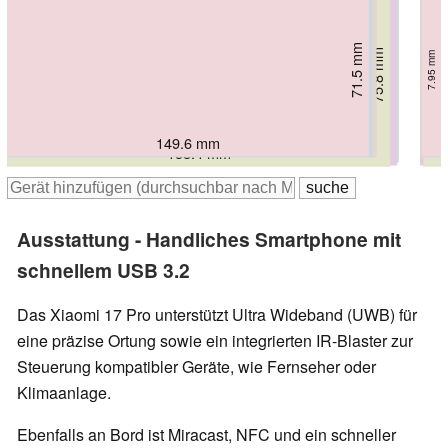
71.5 mm
71.8 mm
75.3 mm
75.8 mm
72 mm
7.95 mm
74 mm
8.6 mm
8.2 mm
8.7 mm
8 mm
7.3 mm
149.6 mm
151.1 mm
152.8 mm
162 mm
161.3 mm
158.4 mm
Ausstattung - Handliches Smartphone mit
schnellem USB 3.2
Das Xiaomi 17 Pro unterstützt Ultra Wideband (UWB) für
eine präzise Ortung sowie ein integrierten IR-Blaster zur
Steuerung kompatibler Geräte, wie Fernseher oder
Klimaanlage.
Ebenfalls an Bord ist Miracast, NFC und ein schneller