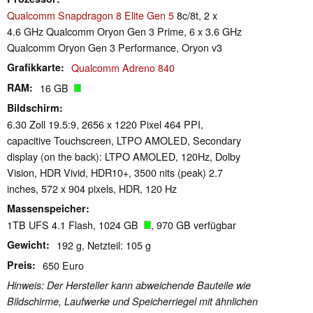
Qualcomm Snapdragon 8 Elite Gen 5
8c/8t, 2 x
4.6 GHz Qualcomm Oryon Gen 3 Prime, 6 x 3.6 GHz
Qualcomm Oryon Gen 3 Performance, Oryon v3
Grafikkarte
Qualcomm Adreno 840
RAM
16 GB
Bildschirm
6.30 Zoll 19.5:9, 2656 x 1220 Pixel 464 PPI,
capacitive Touchscreen, LTPO AMOLED, Secondary
display (on the back): LTPO AMOLED, 120Hz, Dolby
Vision, HDR Vivid, HDR10+, 3500 nits (peak) 2.7
inches, 572 x 904 pixels, HDR, 120 Hz
Massenspeicher
1TB UFS 4.1 Flash, 1024 GB
, 970 GB verfügbar
Gewicht
192 g, Netzteil: 105 g
Preis
650 Euro
Hinweis: Der Hersteller kann abweichende Bauteile wie
Bildschirme, Laufwerke und Speicherriegel mit ähnlichen