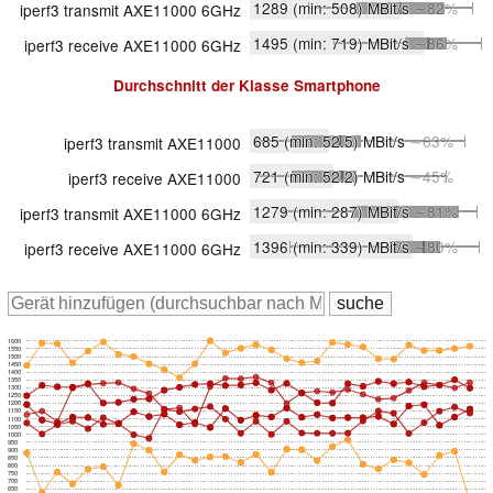
1289
(min: 508)
MBit/s
∼82%
iperf3 transmit AXE11000 6GHz
1495
(min: 719)
MBit/s
∼86%
iperf3 receive AXE11000 6GHz
Durchschnitt der Klasse
Smartphone
685
(min: 52.5)
MBit/s
∼63%
iperf3 transmit AXE11000
721
(min: 52.2)
MBit/s
∼45%
iperf3 receive AXE11000
1279
(min: 287)
MBit/s
∼81%
iperf3 transmit AXE11000 6GHz
1396
(min: 339)
MBit/s
∼80%
iperf3 receive AXE11000 6GHz
1600
1550
1500
1450
1400
1350
1300
1250
1200
1150
1100
1050
1000
950
900
850
800
750
700
650