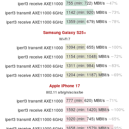
755
(min: 722)
MBit/s
∼47%
iperf3 receive AXE11000
1142
(min: 920)
MBit/s
∼73%
iperf3 transmit AXE11000 6GHz
1359
(min: 679)
MBit/s
∼78%
iperf3 receive AXE11000 6GHz
Samsung Galaxy S25+
Wi-Fi 7
1094
(min: 655)
MBit/s
∼100%
iperf3 transmit AXE11000
1154
(min: 1048)
MBit/s
∼72%
iperf3 receive AXE11000
1311
(min: 984)
MBit/s
∼83%
iperf3 transmit AXE11000 6GHz
1204
(min: 1187)
MBit/s
∼69%
iperf3 receive AXE11000 6GHz
Apple iPhone 17
802.11 a/​b/​g/​n/​ac/​ax/​be
777
(min: 620)
MBit/s
∼71%
iperf3 transmit AXE11000
1592
(min: 1420)
MBit/s
∼100%
iperf3 receive AXE11000
1020
(min: 745)
MBit/s
∼65%
iperf3 transmit AXE11000 6GHz
1658
(min: 1579)
MBit/s
∼95%
iperf3 receive AXE11000 6GHz