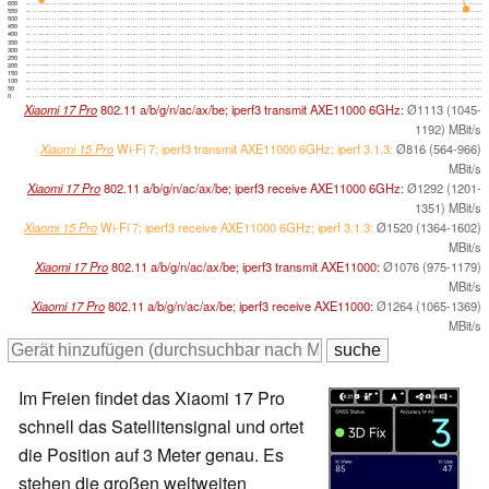
600
550
500
450
400
350
300
250
200
150
100
50
0
Xiaomi 17 Pro
802.11 a/​b/​g/​n/​ac/​ax/​be; iperf3 transmit AXE11000 6GHz:
Ø1113 (1045-
1192) MBit/s
Xiaomi 15 Pro
Wi-Fi 7; iperf3 transmit AXE11000 6GHz; iperf 3.1.3:
Ø816 (564-966)
MBit/s
Xiaomi 17 Pro
802.11 a/​b/​g/​n/​ac/​ax/​be; iperf3 receive AXE11000 6GHz:
Ø1292 (1201-
1351) MBit/s
Xiaomi 15 Pro
Wi-Fi 7; iperf3 receive AXE11000 6GHz; iperf 3.1.3:
Ø1520 (1364-1602)
MBit/s
Xiaomi 17 Pro
802.11 a/​b/​g/​n/​ac/​ax/​be; iperf3 transmit AXE11000:
Ø1076 (975-1179)
MBit/s
Xiaomi 17 Pro
802.11 a/​b/​g/​n/​ac/​ax/​be; iperf3 receive AXE11000:
Ø1264 (1065-1369)
MBit/s
Im Freien findet das Xiaomi 17 Pro
schnell das Satellitensignal und ortet
die Position auf 3 Meter genau. Es
stehen die großen weltweiten