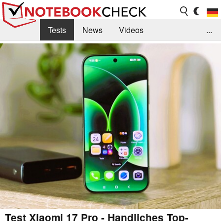
Tests
News
Videos
...
Benchmarks & Tech
Externe Tests
Kaufberatung
Deals
Suche
Jobs
Forum
Test Xiaomi 17 Pro - Handliches Top-