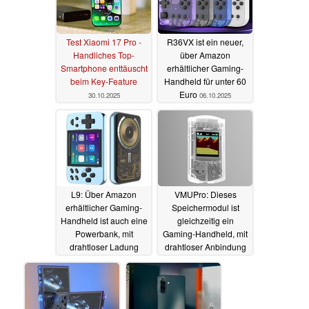
Test Xiaomi 17 Pro -
R36VX ist ein neuer,
Handliches Top-
über Amazon
Smartphone enttäuscht
erhältlicher Gaming-
beim Key-Feature
Handheld für unter 60
Euro
30.10.2025
06.10.2025
L9: Über Amazon
VMUPro: Dieses
erhältlicher Gaming-
Speichermodul ist
Handheld ist auch eine
gleichzeitig ein
Powerbank, mit
Gaming-Handheld, mit
drahtloser Ladung
drahtloser Anbindung
und Zusatzfunktionen
05.10.2025
05.10.2025