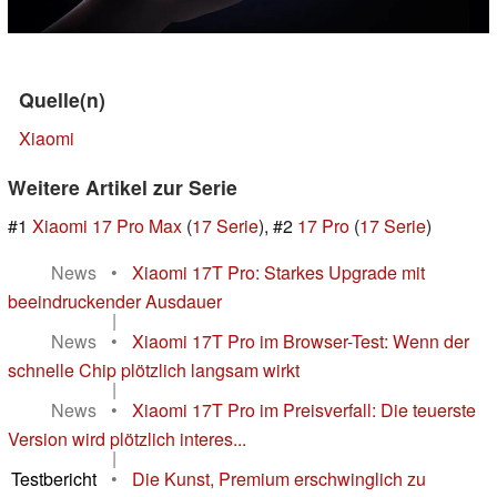
Quelle(n)
Xiaomi
Weitere Artikel zur Serie
#1
Xiaomi 17 Pro Max
(
17 Serie
), #2
17 Pro
(
17 Serie
)
News
•
Xiaomi 17T Pro: Starkes Upgrade mit
beeindruckender Ausdauer
|
News
•
Xiaomi 17T Pro im Browser-Test: Wenn der
schnelle Chip plötzlich langsam wirkt
|
News
•
Xiaomi 17T Pro im Preisverfall: Die teuerste
Version wird plötzlich interes...
|
Testbericht
•
Die Kunst, Premium erschwinglich zu