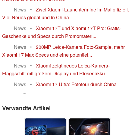
|
News
•
Zwei Xiaomi-Launchtermine im Mai offiziell:
Viel Neues global und in China
|
News
•
Xiaomi 17T und Xiaomi 17T Pro: Gratis-
Geschenke und Specs durch Promomateri...
|
News
•
200MP Leica-Kamera Foto-Sample, mehr
Xiaomi 17 Max Specs und eine potentiel...
|
News
•
Xiaomi zeigt neues Leica-Kamera-
Flaggschiff mit großem Display und Riesenakku
|
News
•
Xiaomi 17 Ultra: Fototour durch China
...
Verwandte Artikel