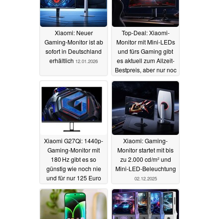
Xiaomi: Neuer
Top-Deal: Xiaomi-
Gaming-Monitor ist ab
Monitor mit Mini-LEDs
sofort in Deutschland
und fürs Gaming gibt
erhältlich
es aktuell zum Allzeit-
12.01.2026
Bestpreis, aber nur noc
heute
20.12.2025
Xiaomi G27Qi: 1440p-
Xiaomi: Gaming-
Gaming-Monitor mit
Monitor startet mit bis
180 Hz gibt es so
zu 2.000 cd/m² und
günstig wie noch nie
Mini-LED-Beleuchtung
und für nur 125 Euro
02.12.2025
14.12.2025