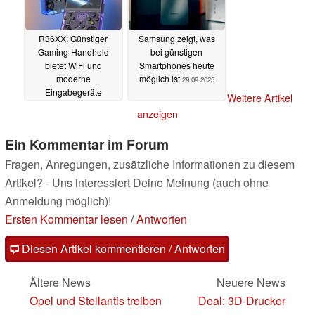
R36XX: Günstiger
Samsung zeigt, was
Gaming-Handheld
bei günstigen
bietet WiFi und
Smartphones heute
moderne
möglich ist
29.09.2025
Eingabegeräte
Weitere Artikel
01.10.2025
anzeigen
Ein Kommentar im Forum
Fragen, Anregungen, zusätzliche Informationen zu diesem
Artikel? - Uns interessiert Deine Meinung (auch ohne
Anmeldung möglich)!
Ersten Kommentar lesen
/
Antworten
Diesen Artikel kommentieren / Antworten
Ältere News
Neuere News
Opel und Stellantis treiben
Deal: 3D-Drucker