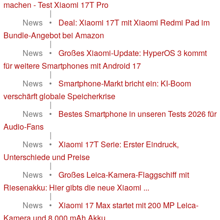
machen - Test Xiaomi 17T Pro
|
News
•
Deal: Xiaomi 17T mit Xiaomi Redmi Pad im
Bundle-Angebot bei Amazon
|
News
•
Großes Xiaomi-Update: HyperOS 3 kommt
für weitere Smartphones mit Android 17
|
News
•
Smartphone-Markt bricht ein: KI-Boom
verschärft globale Speicherkrise
|
News
•
Bestes Smartphone in unseren Tests 2026 für
Audio-Fans
|
News
•
Xiaomi 17T Serie: Erster Eindruck,
Unterschiede und Preise
|
News
•
Großes Leica-Kamera-Flaggschiff mit
Riesenakku: Hier gibts die neue Xiaomi ...
|
News
•
Xiaomi 17 Max startet mit 200 MP Leica-
Kamera und 8.000 mAh Akku