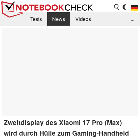
Tests
News
Videos
...
Benchmarks & Tech
Externe Tests
Kaufberatung
Deals
Suche
Jobs
Forum
Zweitdisplay des Xiaomi 17 Pro (Max)
wird durch Hülle zum Gaming-Handheld