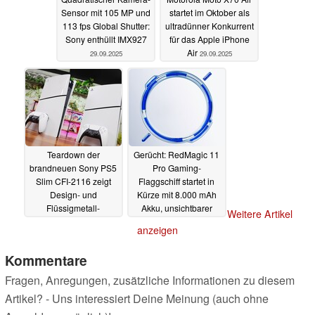
Sensor mit 105 MP und
startet im Oktober als
113 fps Global Shutter:
ultradünner Konkurrent
Sony enthüllt IMX927
für das Apple iPhone
Air
29.09.2025
29.09.2025
Teardown der
Gerücht: RedMagic 11
brandneuen Sony PS5
Pro Gaming-
Slim CFI-2116 zeigt
Flaggschiff startet in
Design- und
Kürze mit 8.000 mAh
Flüssigmetall-
Akku, unsichtbarer
Weitere Artikel
Überraschungen
Selfie-Kamera und
anzeigen
Lüfter
29.09.2025
29.09.2025
Kommentare
Fragen, Anregungen, zusätzliche Informationen zu diesem
Artikel? - Uns interessiert Deine Meinung (auch ohne