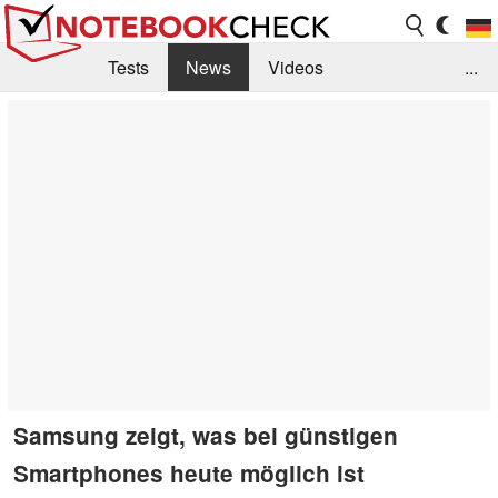
Tests
News
Videos
...
Benchmarks & Tech
Externe Tests
Kaufberatung
Deals
Suche
Jobs
Forum
Samsung zeigt, was bei günstigen
Smartphones heute möglich ist