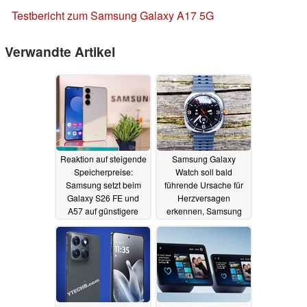
Testbericht zum Samsung Galaxy A17 5G
Verwandte Artikel
Reaktion auf steigende
Samsung Galaxy
Speicherpreise:
Watch soll bald
Samsung setzt beim
führende Ursache für
Galaxy S26 FE und
Herzversagen
A57 auf günstigere
erkennen, Samsung
Displays aus China
entwickelt tragbares
EEG
16.03.2026
01.10.2025