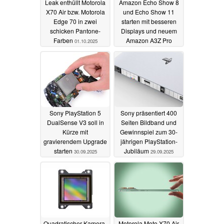
Leak enthüllt Motorola
Amazon Echo Show 8
X70 Air bzw. Motorola
und Echo Show 11
Edge 70 in zwei
starten mit besseren
schicken Pantone-
Displays und neuem
Farben
Amazon A3Z Pro
01.10.2025
Prozessor
30.09.2025
Sony PlayStation 5
Sony präsentiert 400
DualSense V3 soll in
Seiten Bildband und
Kürze mit
Gewinnspiel zum 30-
gravierendem Upgrade
jährigen PlayStation-
starten
Jubiläum
30.09.2025
29.09.2025
Quadratischer Kamera-
Motorola Moto X70 Air