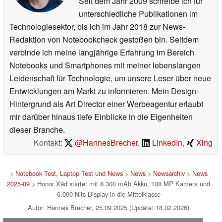
Seit dem Jahr 2009 schreibe ich für
unterschiedliche Publikationen im
Technologiesektor, bis ich im Jahr 2018 zur News-
Redaktion von Notebookcheck gestoßen bin. Seitdem
verbinde ich meine langjährige Erfahrung im Bereich
Notebooks und Smartphones mit meiner lebenslangen
Leidenschaft für Technologie, um unsere Leser über neue
Entwicklungen am Markt zu informieren. Mein Design-
Hintergrund als Art Director einer Werbeagentur erlaubt
mir darüber hinaus tiefe Einblicke in die Eigenheiten
dieser Branche.
Kontakt:
@HannesBrecher
,
LinkedIn
,
Xing
>
Notebook Test, Laptop Test und News
>
News
>
Newsarchiv
>
News
2025-09
> Honor X9d startet mit 8.300 mAh Akku, 108 MP Kamera und
6.000 Nits Display in die Mittelklasse
Autor: Hannes Brecher, 25.09.2025 (Update: 18.02.2026)