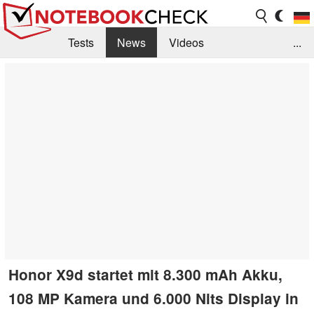
Tests
News
Videos
...
Benchmarks & Tech
Externe Tests
Kaufberatung
Deals
Suche
Jobs
Forum
Honor X9d startet mit 8.300 mAh Akku,
108 MP Kamera und 6.000 Nits Display in