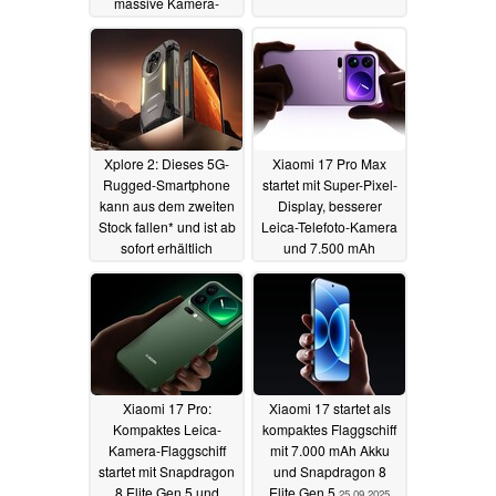
massive Kamera-
Upgrades erhalten
26.09.2025
Xplore 2: Dieses 5G-
Xiaomi 17 Pro Max
Rugged-Smartphone
startet mit Super-Pixel-
kann aus dem zweiten
Display, besserer
Stock fallen* und ist ab
Leica-Telefoto-Kamera
sofort erhältlich
und 7.500 mAh
Riesenakku
25.09.2025
25.09.2025
Xiaomi 17 Pro:
Xiaomi 17 startet als
Kompaktes Leica-
kompaktes Flaggschiff
Kamera-Flaggschiff
mit 7.000 mAh Akku
startet mit Snapdragon
und Snapdragon 8
8 Elite Gen 5 und
Elite Gen 5
25.09.2025