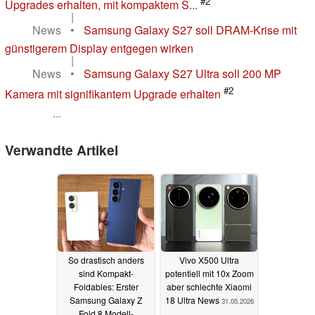
#2
Upgrades erhalten, mit kompaktem S...
|
News
•
Samsung Galaxy S27 soll DRAM-Krise mit
günstigerem Display entgegen wirken
|
News
•
Samsung Galaxy S27 Ultra soll 200 MP
#2
Kamera mit signifikantem Upgrade erhalten
...
Verwandte Artikel
So drastisch anders
Vivo X500 Ultra
sind Kompakt-
potentiell mit 10x Zoom
Foldables: Erster
aber schlechte Xiaomi
Samsung Galaxy Z
18 Ultra News
31.05.2026
Fold 8 Modell-