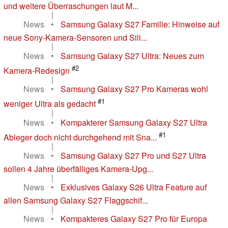
und weitere Überraschungen laut M...
|
News
•
Samsung Galaxy S27 Familie: Hinweise auf
neue Sony-Kamera-Sensoren und Sili...
|
News
•
Samsung Galaxy S27 Ultra: Neues zum
#2
Kamera-Redesign
|
News
•
Samsung Galaxy S27 Pro Kameras wohl
#1
weniger Ultra als gedacht
|
News
•
Kompakterer Samsung Galaxy S27 Ultra
#1
Ableger doch nicht durchgehend mit Sna...
|
News
•
Samsung Galaxy S27 Pro und S27 Ultra
sollen 4 Jahre überfälliges Kamera-Upg...
|
News
•
Exklusives Galaxy S26 Ultra Feature auf
allen Samsung Galaxy S27 Flaggschif...
|
News
•
Kompakteres Galaxy S27 Pro für Europa