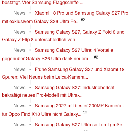
bestätigt. Vier Samsung-Flaggschiffe ...
|
News
•
Xiaomi 18 Pro und Samsung Galaxy S27 Pro
#2
mit exklusivem Galaxy S26 Ultra Fe...
|
News
•
Samsung Galaxy S27, Galaxy Z Fold 8 und
Galaxy Z Flip 8 unterschiedlich von...
|
News
•
Samsung Galaxy S27 Ultra: 4 Vorteile
#2
gegenüber Galaxy S26 Ultra dank neuem ...
|
News
•
Frühe Samsung Galaxy S27 und Xiaomi 18
Spuren: Viel Neues beim Leica-Kamera...
|
News
•
Samsung Galaxy S27: Industriebericht
bekräftigt neues Pro-Modell mit Ultra-...
|
News
•
Samsung 2027 mit bester 200MP Kamera -
#2
für Oppo Find X10 Ultra nicht Galaxy...
|
News
•
Samsung Galaxy S27 Ultra soll drei große