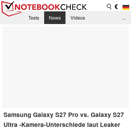
Tests
News
Videos
...
Benchmarks & Tech
Externe Tests
Kaufberatung
Deals
Suche
Jobs
Forum
Samsung Galaxy S27 Pro vs. Galaxy S27
Ultra -Kamera-Unterschiede laut Leaker