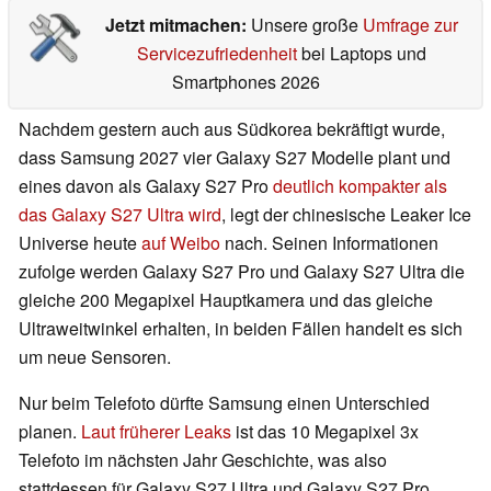
Jetzt mitmachen:
Unsere große
Umfrage zur
Servicezufriedenheit
bei Laptops und
Smartphones 2026
Nachdem gestern auch aus Südkorea bekräftigt wurde,
dass Samsung 2027 vier Galaxy S27 Modelle plant und
eines davon als Galaxy S27 Pro
deutlich kompakter als
das Galaxy S27 Ultra wird
, legt der chinesische Leaker Ice
Universe heute
auf Weibo
nach. Seinen Informationen
zufolge werden Galaxy S27 Pro und Galaxy S27 Ultra die
gleiche 200 Megapixel Hauptkamera und das gleiche
Ultraweitwinkel erhalten, in beiden Fällen handelt es sich
um neue Sensoren.
Nur beim Telefoto dürfte Samsung einen Unterschied
planen.
Laut früherer Leaks
ist das 10 Megapixel 3x
Telefoto im nächsten Jahr Geschichte, was also
stattdessen für Galaxy S27 Ultra und Galaxy S27 Pro