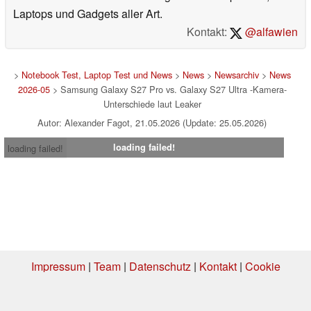
Laptops und Gadgets aller Art.
Kontakt:
@alfawien
>
Notebook Test, Laptop Test und News
>
News
>
Newsarchiv
>
News
2026-05
> Samsung Galaxy S27 Pro vs. Galaxy S27 Ultra -Kamera-
Unterschiede laut Leaker
Autor: Alexander Fagot, 21.05.2026 (Update: 25.05.2026)
loading failed!
loading failed!
Impressum
|
Team
|
Datenschutz
|
Kontakt
|
Cookie
Einstellungen
| 01.08.2026 18:21
* Beim Kauf über einen Affiliate-Link kann Notebookcheck eine Vergütung