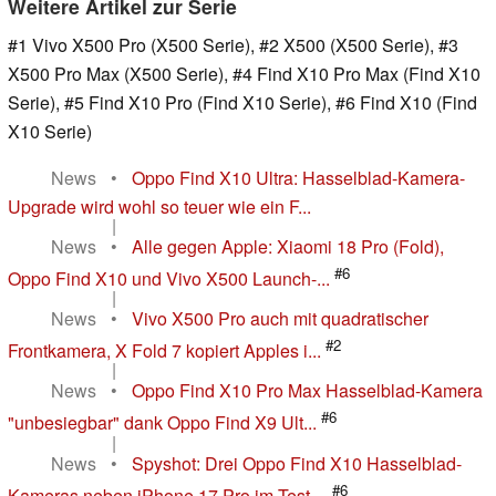
Weitere Artikel zur Serie
#1 Vivo X500 Pro (X500 Serie), #2 X500 (X500 Serie), #3
X500 Pro Max (X500 Serie), #4 Find X10 Pro Max (Find X10
Serie), #5 Find X10 Pro (Find X10 Serie), #6 Find X10 (Find
X10 Serie)
News
•
Oppo Find X10 Ultra: Hasselblad-Kamera-
Upgrade wird wohl so teuer wie ein F...
|
News
•
Alle gegen Apple: Xiaomi 18 Pro (Fold),
#6
Oppo Find X10 und Vivo X500 Launch-...
|
News
•
Vivo X500 Pro auch mit quadratischer
#2
Frontkamera, X Fold 7 kopiert Apples i...
|
News
•
Oppo Find X10 Pro Max Hasselblad-Kamera
#6
"unbesiegbar" dank Oppo Find X9 Ult...
|
News
•
Spyshot: Drei Oppo Find X10 Hasselblad-
#6
Kameras neben iPhone 17 Pro im Test ...