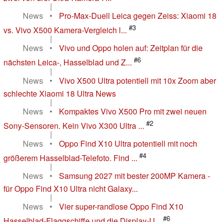
|
News
•
Pro-Max-Duell Leica gegen Zeiss: Xiaomi 18
#3
vs. Vivo X500 Kamera-Vergleich l...
|
News
•
Vivo und Oppo holen auf: Zeitplan für die
#6
nächsten Leica-, Hasselblad und Z...
|
News
•
Vivo X500 Ultra potentiell mit 10x Zoom aber
schlechte Xiaomi 18 Ultra News
|
News
•
Kompaktes Vivo X500 Pro mit zwei neuen
#2
Sony-Sensoren. Kein Vivo X300 Ultra ...
|
News
•
Oppo Find X10 Ultra potentiell mit noch
#4
größerem Hasselblad-Telefoto. Find ...
|
News
•
Samsung 2027 mit bester 200MP Kamera -
für Oppo Find X10 Ultra nicht Galaxy...
|
News
•
Vier super-randlose Oppo Find X10
#6
Hasselblad-Flaggschiffe und die Display-U...