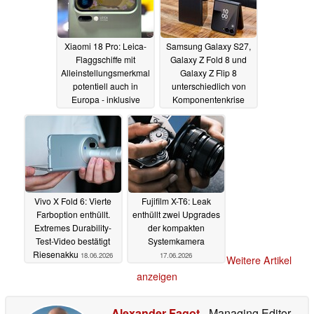
Xiaomi 18 Pro: Leica-
Samsung Galaxy S27,
Flaggschiffe mit
Galaxy Z Fold 8 und
Alleinstellungsmerkmal
Galaxy Z Flip 8
potentiell auch in
unterschiedlich von
Europa - inklusive
Komponentenkrise
neuer LOFIC-Kamera
betroffen
18.06.2026
18.06.2026
Vivo X Fold 6: Vierte
Fujifilm X-T6: Leak
Farboption enthüllt.
enthüllt zwei Upgrades
Extremes Durability-
der kompakten
Test-Video bestätigt
Systemkamera
Riesenakku
18.06.2026
17.06.2026
Weitere Artikel
anzeigen
Alexander Fagot
- Managing Editor