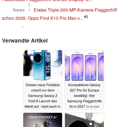
|
News
•
Erstes Triple-200-MP-Kamera-Flaggschiff
#5
schon 2026: Oppo Find X10 Pro Max v...
...
Verwandte Artikel
Dieses neue Foldable
Kompakteres Galaxy
mischt vor dem
S27 Pro für Europa
Samsung Galaxy Z
bestätigt. Vier
Fold 8 Launch den
Samsung-Flaggschiffe
Markt auf - bald auch in
fix in 2027
25.06.2026
Europa
26.06.2026