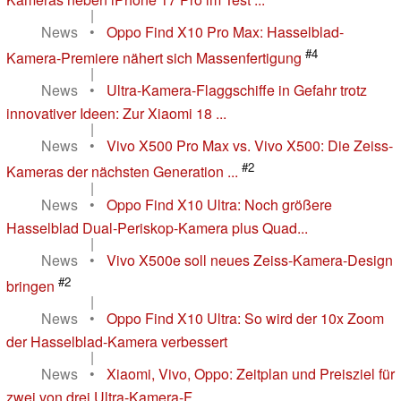
|
News
•
Oppo Find X10 Pro Max: Hasselblad-
#4
Kamera-Premiere nähert sich Massenfertigung
|
News
•
Ultra-Kamera-Flaggschiffe in Gefahr trotz
innovativer Ideen: Zur Xiaomi 18 ...
|
News
•
Vivo X500 Pro Max vs. Vivo X500: Die Zeiss-
#2
Kameras der nächsten Generation ...
|
News
•
Oppo Find X10 Ultra: Noch größere
Hasselblad Dual-Periskop-Kamera plus Quad...
|
News
•
Vivo X500e soll neues Zeiss-Kamera-Design
#2
bringen
|
News
•
Oppo Find X10 Ultra: So wird der 10x Zoom
der Hasselblad-Kamera verbessert
|
News
•
Xiaomi, Vivo, Oppo: Zeitplan und Preisziel für
zwei von drei Ultra-Kamera-F...