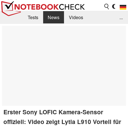
Tests
News
Videos
...
Benchmarks & Tech
Externe Tests
Kaufberatung
Deals
Suche
Jobs
Forum
Erster Sony LOFIC Kamera-Sensor
offiziell: Video zeigt Lytia L910 Vorteil für