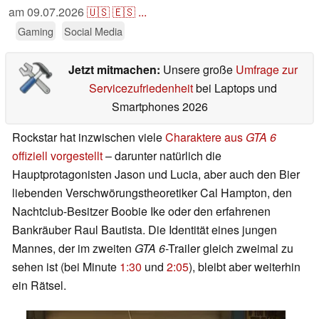
am
09.07.2026
🇺🇸
🇪🇸
...
Gaming
Social Media
Jetzt mitmachen:
Unsere große
Umfrage zur
Servicezufriedenheit
bei Laptops und
Smartphones 2026
Rockstar hat inzwischen viele
Charaktere aus
GTA 6
offiziell vorgestellt
– darunter natürlich die
Hauptprotagonisten Jason und Lucia, aber auch den Bier
liebenden Verschwörungstheoretiker Cal Hampton, den
Nachtclub-Besitzer Boobie Ike oder den erfahrenen
Bankräuber Raul Bautista. Die Identität eines jungen
Mannes, der im zweiten
GTA 6
-Trailer gleich zweimal zu
sehen ist (bei Minute
1:30
und
2:05
), bleibt aber weiterhin
ein Rätsel.