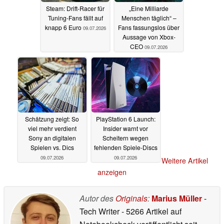
Steam: Drift-Racer für
„Eine Milliarde
Tuning-Fans fällt auf
Menschen täglich“ –
knapp 6 Euro
Fans fassungslos über
09.07.2026
Aussage von Xbox-
CEO
09.07.2026
Schätzung zeigt: So
PlayStation 6 Launch:
viel mehr verdient
Insider warnt vor
Sony an digitalen
Scheitern wegen
Spielen vs. Dics
fehlenden Spiele-Discs
09.07.2026
09.07.2026
Weitere Artikel
anzeigen
Autor des
Originals
:
Marius Müller
-
Tech Writer
- 5266 Artikel auf