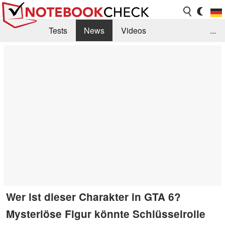
Tests
News
Videos
...
Benchmarks & Tech
Externe Tests
Kaufberatung
Deals
Suche
Jobs
Forum
Wer ist dieser Charakter in GTA 6?
Mysteriöse Figur könnte Schlüsselrolle