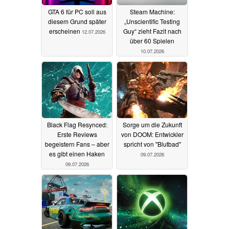
GTA 6 für PC soll aus
Steam Machine:
diesem Grund später
„Unscientific Testing
erscheinen
Guy“ zieht Fazit nach
12.07.2026
über 60 Spielen
10.07.2026
Black Flag Resynced:
Sorge um die Zukunft
Erste Reviews
von DOOM: Entwickler
begeistern Fans – aber
spricht von "Blutbad"
es gibt einen Haken
09.07.2026
09.07.2026