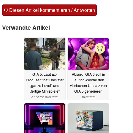
Diesen Artikel kommentieren / Antworten
Verwandte Artikel
GTA 5: Laut Ex-
Absurd: GTA 6 soll in
Produzent hat Rockstar
Launch-Woche den
„ganze Level“ und
vierfachen Umsatz von
„fertige Minispiele“
GTA 5 generieren
entfernt
19.07.2026
16.07.2026