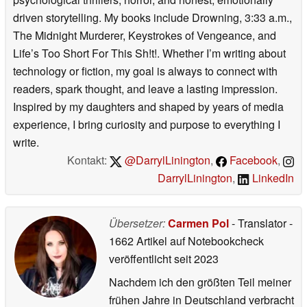
driven storytelling. My books include Drowning, 3:33 a.m.,
The Midnight Murderer, Keystrokes of Vengeance, and
Life’s Too Short For This Sh!t!. Whether I’m writing about
technology or fiction, my goal is always to connect with
readers, spark thought, and leave a lasting impression.
Inspired by my daughters and shaped by years of media
experience, I bring curiosity and purpose to everything I
write.
Kontakt:
@DarrylLinington
,
Facebook
,
DarrylLinington
,
LinkedIn
Übersetzer:
Carmen Pol
- Translator
-
1662 Artikel auf Notebookcheck
veröffentlicht
seit 2023
Nachdem ich den größten Teil meiner
frühen Jahre in Deutschland verbracht