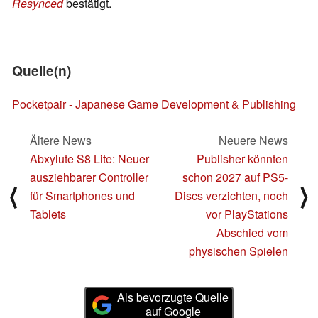
Resynced
bestätigt.
Quelle(n)
Pocketpair - Japanese Game Development & Publishing
Ältere News
Neuere News
Abxylute S8 Lite: Neuer
Publisher könnten
ausziehbarer Controller
schon 2027 auf PS5-
⟨
⟩
für Smartphones und
Discs verzichten, noch
Tablets
vor PlayStations
Abschied vom
physischen Spielen
Als bevorzugte Quelle
auf Google