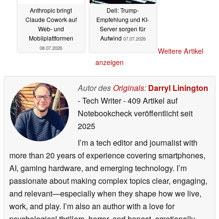
Anthropic bringt
Dell: Trump-
Claude Cowork auf
Empfehlung und KI-
Web- und
Server sorgen für
Mobilplattformen
Aufwind
07.07.2026
08.07.2026
Weitere Artikel
anzeigen
Autor des
Originals
:
Darryl Linington
- Tech Writer
- 409 Artikel auf
Notebookcheck veröffentlicht
seit
2025
I’m a tech editor and journalist with
more than 20 years of experience covering smartphones,
AI, gaming hardware, and emerging technology. I’m
passionate about making complex topics clear, engaging,
and relevant—especially when they shape how we live,
work, and play. I’m also an author with a love for
psychological thrillers, horror, and honest, emotionally