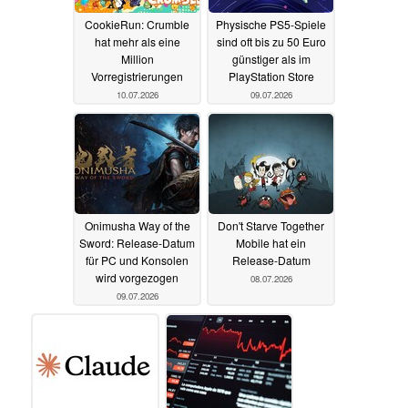
CookieRun: Crumble
Physische PS5-Spiele
hat mehr als eine
sind oft bis zu 50 Euro
Million
günstiger als im
Vorregistrierungen
PlayStation Store
10.07.2026
09.07.2026
Onimusha Way of the
Don't Starve Together
Sword: Release-Datum
Mobile hat ein
für PC und Konsolen
Release-Datum
wird vorgezogen
08.07.2026
09.07.2026