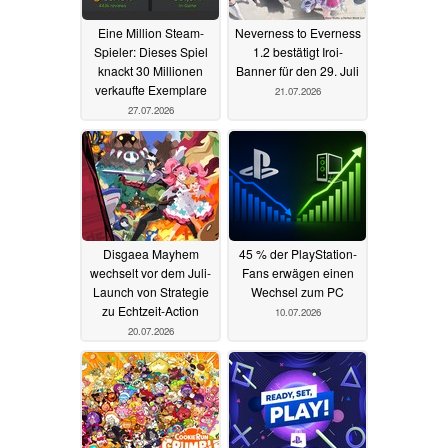
Eine Million Steam-
Neverness to Everness
Spieler: Dieses Spiel
1.2 bestätigt Iroi-
knackt 30 Millionen
Banner für den 29. Juli
verkaufte Exemplare
21.07.2026
27.07.2026
Disgaea Mayhem
45 % der PlayStation-
wechselt vor dem Juli-
Fans erwägen einen
Launch von Strategie
Wechsel zum PC
zu Echtzeit-Action
10.07.2026
20.07.2026