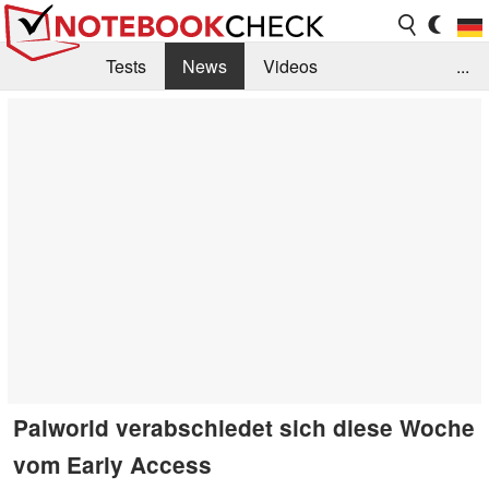
Tests
News
Videos
...
Benchmarks & Tech
Externe Tests
Kaufberatung
Deals
Suche
Jobs
Forum
Palworld verabschiedet sich diese Woche
vom Early Access