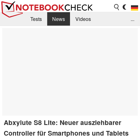
Tests
News
Videos
...
Benchmarks & Tech
Externe Tests
Kaufberatung
Deals
Suche
Jobs
Forum
Abxylute S8 Lite: Neuer ausziehbarer
Controller für Smartphones und Tablets