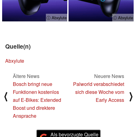
ⓘ Abxylute
ⓘ Abxylute
Quelle(n)
Abxylute
Ältere News
Neuere News
Bosch bringt neue
Palworld verabschiedet
Funktionen kostenlos
sich diese Woche vom
⟨
⟩
auf E-Bikes: Extended
Early Access
Boost und direktere
Ansprache
Als bevorzugte Quelle