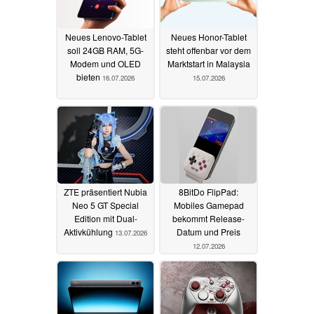
Neues Lenovo-Tablet
Neues Honor-Tablet
soll 24GB RAM, 5G-
steht offenbar vor dem
Modem und OLED
Marktstart in Malaysia
bieten
16.07.2026
15.07.2026
ZTE präsentiert Nubia
8BitDo FlipPad:
Neo 5 GT Special
Mobiles Gamepad
Edition mit Dual-
bekommt Release-
Aktivkühlung
Datum und Preis
13.07.2026
12.07.2026