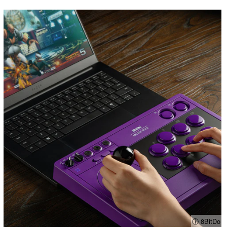
ⓘ 8BitDo