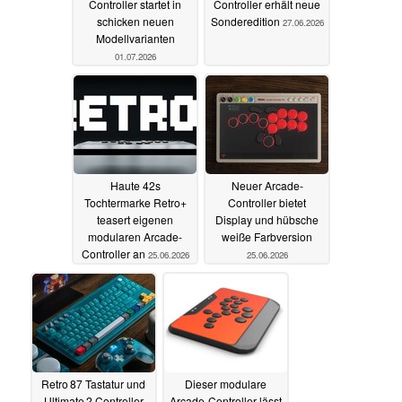
Controller startet in
Controller erhält neue
schicken neuen
Sonderedition
27.06.2026
Modellvarianten
01.07.2026
Haute 42s
Neuer Arcade-
Tochtermarke Retro+
Controller bietet
teasert eigenen
Display und hübsche
modularen Arcade-
weiße Farbversion
Controller an
25.06.2026
25.06.2026
Retro 87 Tastatur und
Dieser modulare
Ultimate 2 Controller
Arcade-Controller lässt