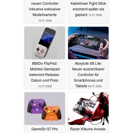
neuen Controller
Kabelloser Fight-Stick
inklusive exklusiver
erscheint später als
Modellvariante
geplant
15.07.2026
15.07.2026
8BitDo FlipPad:
Abxylute S8 Lite:
Mobiles Gamepad
Neuer ausziehbarer
bekommt Release-
Controller für
Datum und Preis
Smartphones und
Tablets
12.07.2026
06.07.2026
GameSir G7 Pro
Razer Kitsune Arcade-