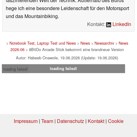
faszinierenden Welt der Technik. Außerhalb des Büros
hege ich eine besondere Leidenschaft für den Motorsport
und das Mountainbiking.
Kontakt:
LinkedIn
>
Notebook Test, Laptop Test und News
>
News
>
Newsarchiv
>
News
2026-06
> 8BitDo Arcade Stick bekommt eine brandneue Version
Autor: Habeeb Onawole, 19.06.2026 (Update: 19.06.2026)
loading failed!
loading failed!
Impressum
|
Team
|
Datenschutz
|
Kontakt
|
Cookie
Einstellungen
| 04.08.2026 17:41
* Beim Kauf über einen Affiliate-Link kann Notebookcheck eine Vergütung