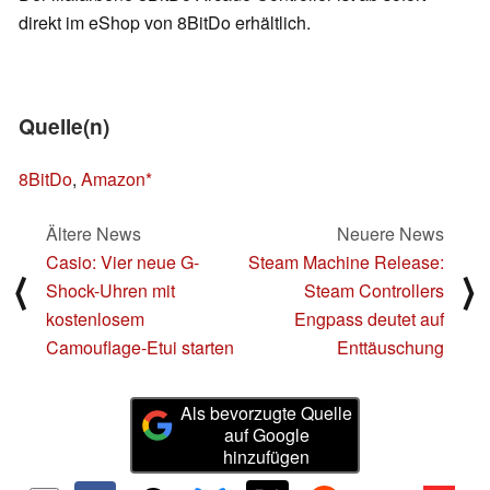
direkt im eShop von 8BitDo erhältlich.
Quelle(n)
8BitDo
,
Amazon
Ältere News
Neuere News
Casio: Vier neue G-
Steam Machine Release:
⟨
⟩
Shock-Uhren mit
Steam Controllers
kostenlosem
Engpass deutet auf
Camouflage-Etui starten
Enttäuschung
Als bevorzugte Quelle
auf Google
hinzufügen