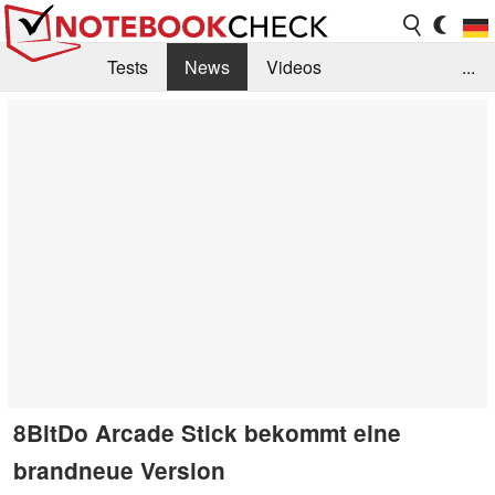
Tests
News
Videos
...
Benchmarks & Tech
Externe Tests
Kaufberatung
Deals
Suche
Jobs
Forum
8BitDo Arcade Stick bekommt eine
brandneue Version