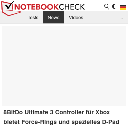
Tests
News
Videos
...
Benchmarks & Tech
Externe Tests
Kaufberatung
Deals
Suche
Jobs
Forum
8BitDo Ultimate 3 Controller für Xbox
bietet Force-Rings und spezielles D-Pad